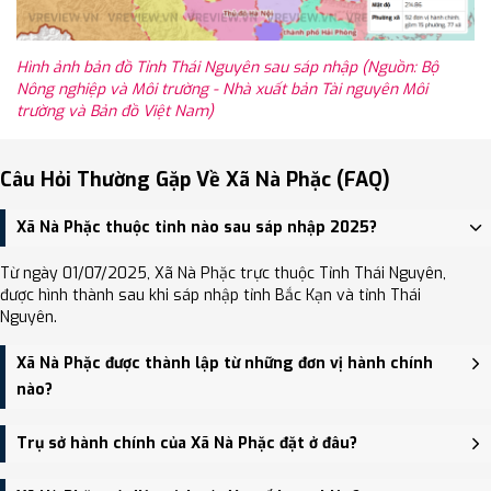
Hình ảnh bản đồ Tỉnh Thái Nguyên sau sáp nhập (Nguồn: Bộ
Nông nghiệp và Môi trường - Nhà xuất bản Tài nguyên Môi
trường và Bản đồ Việt Nam)
Câu Hỏi Thường Gặp Về Xã Nà Phặc (FAQ)
Xã Nà Phặc thuộc tỉnh nào sau sáp nhập 2025?
Từ ngày 01/07/2025, Xã Nà Phặc trực thuộc Tỉnh Thái Nguyên,
được hình thành sau khi sáp nhập tỉnh Bắc Kạn và tỉnh Thái
Nguyên.
Xã Nà Phặc được thành lập từ những đơn vị hành chính
nào?
Xã Nà Phặc được thành lập trên cơ sở sáp nhập Thị trấn Nà Phặc,
Trụ sở hành chính của Xã Nà Phặc đặt ở đâu?
Xã Trung Hòa.
Trụ sở hành chính mới của Xã Nà Phặc đặt tại Trụ sở Đảng ủy,