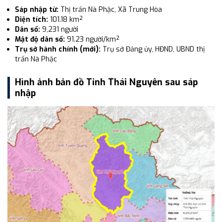
Sáp nhập từ:
Thị trấn Nà Phặc, Xã Trung Hòa
Diện tích:
101.18 km²
Dân số:
9,231 người
Mật độ dân số:
91.23 người/km²
Trụ sở hành chính (mới):
Trụ sở Đảng ủy, HĐND, UBND thị
trấn Nà Phặc
Hình ảnh bản đồ Tỉnh Thái Nguyên sau sáp
nhập