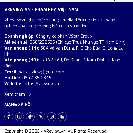
VREVIEW.VN - KHÁM PHÁ VIỆT NAM
VReview.vn giúp khách hàng tìm địa điểm uy tín và doanh
nghiệp xây dựng thương hiệu dịch vụ online.
Doanh nghiệp:
Công ty cổ phần VStar Group
Mã số thuế:
0601282535 (Chi cục Thuế khu vực TP Nam Định)
Văn phòng (HN):
58A Võ Văn Dũng, P. Ô Chợ Dừa, Q. Đống Đa,
HN
Văn phòng (NĐ):
3/37/2 Tổ 1, Đò Quan, P. Nam Định, T. Ninh
Bình
Email:
hai.vreview@gmail.com
Hotline:
0942-360-345
Website:
https://vreview.vn
Xem thêm
MẠNG XÃ HỘI
Copyright © 2025 - VReview.vn. All Rights Reserved.