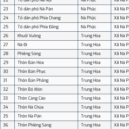
22
Tổ dân phố Nà Nọi
Nà Phặc
Xã Nà P
23
Tổ dân phố Nà Pán
Nà Phặc
Xã Nà P
24
Tổ dân phố Phia Chang
Nà Phặc
Xã Nà P
25
Tổ dân phố Phia Đắng
Nà Phặc
Xã Nà P
26
Khuổi Vuồng
Trung Hòa
Xã Nà P
27
Nà Đi
Trung Hòa
Xã Nà P
28
Phiêng Sỏng
Trung Hòa
Xã Nà P
29
Thôn Bản Hòa
Trung Hòa
Xã Nà P
30
Thôn Bản Phạc
Trung Hòa
Xã Nà P
31
Thôn Bản Phắng
Trung Hòa
Xã Nà P
32
Thôn Bó Mòn
Trung Hòa
Xã Nà P
33
Thôn Cảng Cào
Trung Hòa
Xã Nà P
34
Thôn Nà Chúa
Trung Hòa
Xã Nà P
35
Thôn Nà Pán
Trung Hòa
Xã Nà P
36
Thôn Phiêng Sảng
Trung Hòa
Xã Nà P