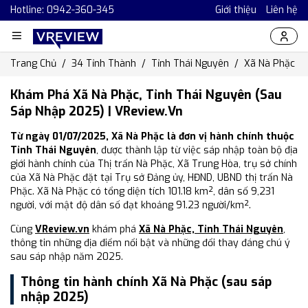
Hotline: 0942-360-345
Giới thiệu
Liên hệ
Trang Chủ
34 Tỉnh Thành
Tỉnh Thái Nguyên
Xã Nà Phặc
Khám Phá Xã Nà Phặc, Tỉnh Thái Nguyên (Sau
Sáp Nhập 2025) | VReview.vn
Từ ngày 01/07/2025, Xã Nà Phặc là đơn vị hành chính thuộc
Tỉnh Thái Nguyên
, được thành lập từ việc sáp nhập toàn bộ địa
giới hành chính của Thị trấn Nà Phặc, Xã Trung Hòa, trụ sở chính
của Xã Nà Phặc đặt tại Trụ sở Đảng ủy, HĐND, UBND thị trấn Nà
Phặc. Xã Nà Phặc có tổng diện tích 101.18 km², dân số 9,231
người, với mật độ dân số đạt khoảng 91.23 người/km².
Cùng
VReview.vn
khám phá
Xã Nà Phặc, Tỉnh Thái Nguyên
,
thông tin những địa điểm nổi bật và những đổi thay đáng chú ý
sau sáp nhập năm 2025.
Thông tin hành chính Xã Nà Phặc (sau sáp
nhập 2025)