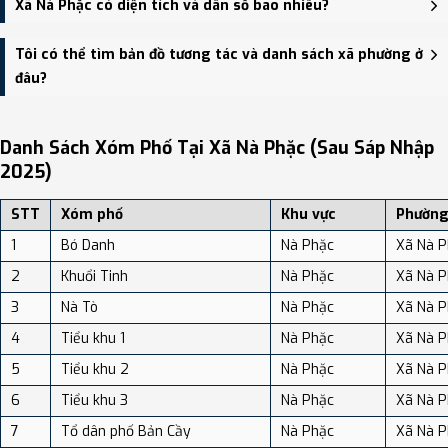
Xã Nà Phặc có diện tích và dân số bao nhiêu?
HĐND, UBND thị trấn Nà Phặc - trung tâm khu vực thuận tiện giao
thông.
Xã Nà Phặc có Diện tích: 101.18 km², Dân số: 9,231 người, Mật độ
Tôi có thể tìm bản đồ tương tác và danh sách xã phường ở
dân số: Khoảng 91.23 người/km²
đâu?
Bạn có thể xem bản đồ chi tiết, danh sách phường xã, và review
địa điểm tại: VReview.vn - Nền tảng review địa điểm, dịch vụ và du
Danh Sách Xóm Phố Tại Xã Nà Phặc (sau Sáp Nhập
lịch uy tín tại Việt Nam.
2025)
STT
Xóm phố
Khu vực
Phường
1
Bó Danh
Nà Phặc
Xã Nà P
2
Khuổi Tinh
Nà Phặc
Xã Nà P
3
Nà Tò
Nà Phặc
Xã Nà P
4
Tiểu khu 1
Nà Phặc
Xã Nà P
5
Tiểu khu 2
Nà Phặc
Xã Nà P
6
Tiểu khu 3
Nà Phặc
Xã Nà P
7
Tổ dân phố Bản Cầy
Nà Phặc
Xã Nà P