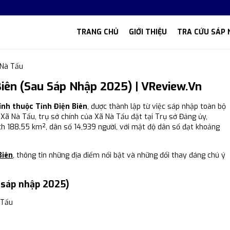
TRANG CHỦ
GIỚI THIỆU
TRA CỨU SÁP 
 Nà Tấu
iên (Sau Sáp Nhập 2025) | VReview.vn
ính thuộc Tỉnh Điện Biên
, được thành lập từ việc sáp nhập toàn bộ
 Xã Nà Tấu, trụ sở chính của Xã Nà Tấu đặt tại Trụ sở Đảng ủy,
h 188.55 km², dân số 14,939 người, với mật độ dân số đạt khoảng
Biên
, thông tin những địa điểm nổi bật và những đổi thay đáng chú ý
 sáp nhập 2025)
 Tấu