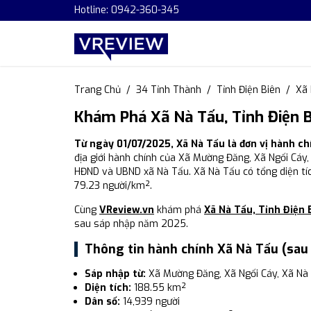
Hotline: 0942-360-345
Trang Chủ
34 Tỉnh Thành
Tỉnh Điện Biên
Xã
Khám Phá Xã Nà Tấu, Tỉnh Điện B
Từ ngày 01/07/2025, Xã Nà Tấu là đơn vị hành ch
địa giới hành chính của Xã Mường Đăng, Xã Ngối Cáy,
HĐND và UBND xã Nà Tấu. Xã Nà Tấu có tổng diện tíc
79.23 người/km².
Cùng
VReview.vn
khám phá
Xã Nà Tấu, Tỉnh Điện 
sau sáp nhập năm 2025.
Thông tin hành chính Xã Nà Tấu (sau
Sáp nhập từ:
Xã Mường Đăng, Xã Ngối Cáy, Xã Nà
Diện tích:
188.55 km²
Dân số:
14,939 người