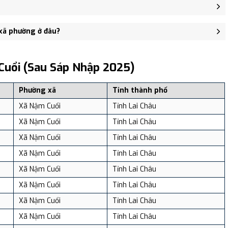
Tân Lập, xã Nậm Cuổi - trung tâm khu vực thuận tiện giao thông.
9 người, Mật độ dân số: Khoảng 60.96 người/km²
 xã phường ở đâu?
, và review địa điểm tại: VReview.vn - Nền tảng review địa điểm,
Cuổi (sau Sáp Nhập 2025)
Phường xã
Tỉnh thành phố
Xã Nậm Cuổi
Tỉnh Lai Châu
Xã Nậm Cuổi
Tỉnh Lai Châu
Xã Nậm Cuổi
Tỉnh Lai Châu
Xã Nậm Cuổi
Tỉnh Lai Châu
Xã Nậm Cuổi
Tỉnh Lai Châu
Xã Nậm Cuổi
Tỉnh Lai Châu
Xã Nậm Cuổi
Tỉnh Lai Châu
Xã Nậm Cuổi
Tỉnh Lai Châu