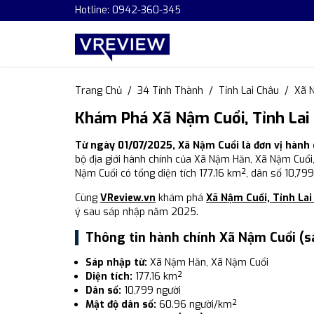
Hotline: 0942-360-345
Trang Chủ
34 Tỉnh Thành
Tỉnh Lai Châu
Xã 
Khám Phá Xã Nậm Cuổi, Tỉnh Lai
Từ ngày 01/07/2025, Xã Nậm Cuổi là đơn vị hành 
bộ địa giới hành chính của Xã Nậm Hăn, Xã Nậm Cuổi,
Nậm Cuổi có tổng diện tích 177.16 km², dân số 10,79
Cùng
VReview.vn
khám phá
Xã Nậm Cuổi, Tỉnh Lai
ý sau sáp nhập năm 2025.
Thông tin hành chính Xã Nậm Cuổi (s
Sáp nhập từ:
Xã Nậm Hăn, Xã Nậm Cuổi
Diện tích:
177.16 km²
Dân số:
10,799 người
Mật độ dân số:
60.96 người/km²