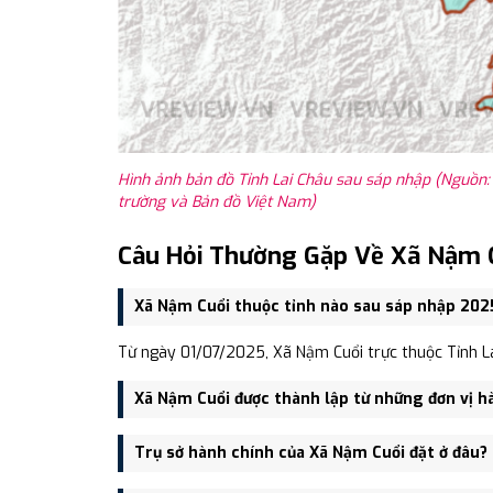
Hình ảnh bản đồ Tỉnh Lai Châu sau sáp nhập (Nguồn:
trường và Bản đồ Việt Nam)
Câu Hỏi Thường Gặp Về Xã Nậm 
Xã Nậm Cuổi thuộc tỉnh nào sau sáp nhập 202
Từ ngày 01/07/2025, Xã Nậm Cuổi trực thuộc Tỉnh La
Xã Nậm Cuổi được thành lập từ những đơn vị h
Xã Nậm Cuổi được thành lập trên cơ sở sáp nhập Xã
Trụ sở hành chính của Xã Nậm Cuổi đặt ở đâu?