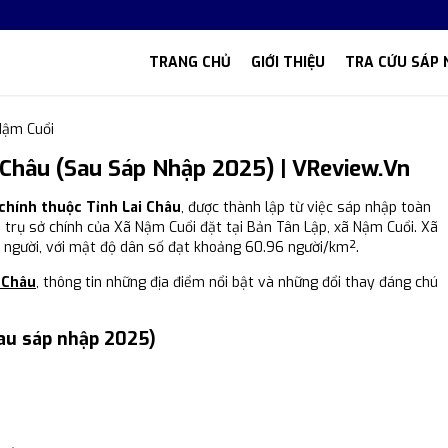
TRANG CHỦ
GIỚI THIỆU
TRA CỨU SÁP 
Nậm Cuổi
 Châu (Sau Sáp Nhập 2025) | VReview.vn
chính thuộc Tỉnh Lai Châu
, được thành lập từ việc sáp nhập toàn
 trụ sở chính của Xã Nậm Cuổi đặt tại Bản Tân Lập, xã Nậm Cuổi. Xã
9 người, với mật độ dân số đạt khoảng 60.96 người/km².
 Châu
, thông tin những địa điểm nổi bật và những đổi thay đáng chú
au sáp nhập 2025)