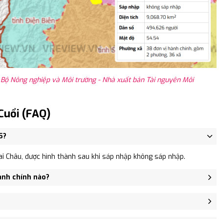
 Bộ Nông nghiệp và Môi trường - Nhà xuất bản Tài nguyên Môi
Cuổi (FAQ)
5?
i Châu, được hình thành sau khi sáp nhập không sáp nhập.
ành chính nào?
 Nậm Hăn, Xã Nậm Cuổi.