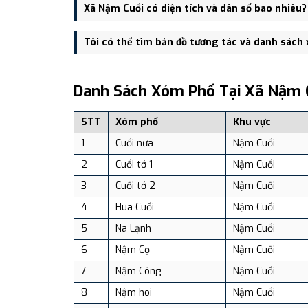
Trụ sở hành chính mới của Xã Nậm Cuổi đặt tại Bản 
Xã Nậm Cuổi có diện tích và dân số bao nhiêu?
Xã Nậm Cuổi có Diện tích: 177.16 km², Dân số: 10,79
Tôi có thể tìm bản đồ tương tác và danh sách
Bạn có thể xem bản đồ chi tiết, danh sách phường xã
dịch vụ và du lịch uy tín tại Việt Nam.
Danh Sách Xóm Phố Tại Xã Nậm 
STT
Xóm phố
Khu vực
1
Cuổi nưa
Nậm Cuổi
2
Cuổi tớ 1
Nậm Cuổi
3
Cuổi tớ 2
Nậm Cuổi
4
Hua Cuổi
Nậm Cuổi
5
Na Lạnh
Nậm Cuổi
6
Nậm Cọ
Nậm Cuổi
7
Nậm Cóng
Nậm Cuổi
8
Nậm hoi
Nậm Cuổi