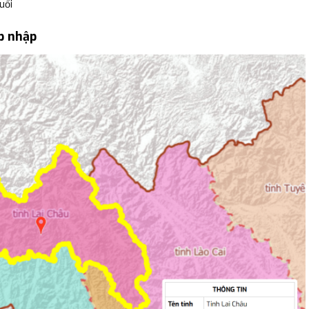
uổi
p nhập