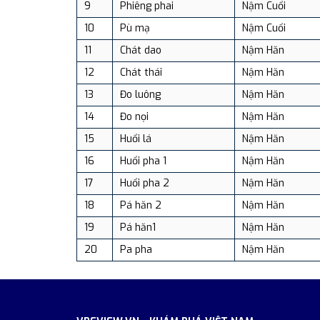
9
Phiêng phai
Nậm Cuổi
10
Pù mạ
Nậm Cuổi
11
Chát dao
Nậm Hăn
12
Chát thái
Nậm Hăn
13
Đo luông
Nậm Hăn
14
Đo nọi
Nậm Hăn
15
Huổi lá
Nậm Hăn
16
Huổi pha 1
Nậm Hăn
17
Huổi pha 2
Nậm Hăn
18
Pá hăn 2
Nậm Hăn
19
Pá hăn1
Nậm Hăn
20
Pa pha
Nậm Hăn