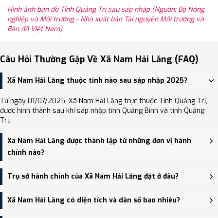
Hình ảnh bản đồ Tỉnh Quảng Trị sau sáp nhập (Nguồn: Bộ Nông
nghiệp và Môi trường - Nhà xuất bản Tài nguyên Môi trường và
Bản đồ Việt Nam)
Câu Hỏi Thường Gặp Về Xã Nam Hải Lăng (FAQ)
Xã Nam Hải Lăng thuộc tỉnh nào sau sáp nhập 2025?
Từ ngày 01/07/2025, Xã Nam Hải Lăng trực thuộc Tỉnh Quảng Trị,
được hình thành sau khi sáp nhập tỉnh Quảng Bình và tỉnh Quảng
Trị.
Xã Nam Hải Lăng được thành lập từ những đơn vị hành
chính nào?
Xã Nam Hải Lăng được thành lập trên cơ sở sáp nhập Xã Hải Sơn,
Trụ sở hành chính của Xã Nam Hải Lăng đặt ở đâu?
Xã Hải Phong, Xã Hải Chánh.
Trụ sở hành chính mới của Xã Nam Hải Lăng đặt tại UBND xã Hải
Xã Nam Hải Lăng có diện tích và dân số bao nhiêu?
Sơn (cũ) - trung tâm khu vực thuận tiện giao thông.