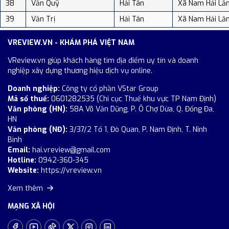
38
Văn Quỹ
Hải Tân
Xã Nam Hải Lă
39
Văn Trị
Hải Tân
Xã Nam Hải Lă
VREVIEW.VN - KHÁM PHÁ VIỆT NAM
VReview.vn giúp khách hàng tìm địa điểm uy tín và doanh
nghiệp xây dựng thương hiệu dịch vụ online.
Doanh nghiệp:
Công ty cổ phần VStar Group
Mã số thuế:
0601282535 (Chi cục Thuế khu vực TP Nam Định)
Văn phòng (HN):
58A Võ Văn Dũng, P. Ô Chợ Dừa, Q. Đống Đa,
HN
Văn phòng (NĐ):
3/37/2 Tổ 1, Đò Quan, P. Nam Định, T. Ninh
Bình
Email:
hai.vreview@gmail.com
Hotline:
0942-360-345
Website:
https://vreview.vn
Xem thêm
MẠNG XÃ HỘI