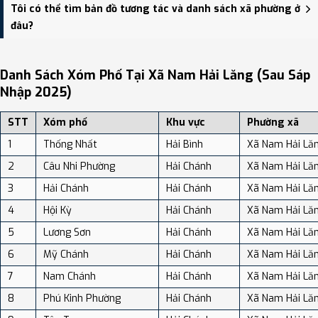
Xã Nam Hải Lăng có Diện tích: 114.84 km², Dân số: 25,536 người,
Tôi có thể tìm bản đồ tương tác và danh sách xã phường ở
Mật độ dân số: Khoảng 222.36 người/km²
đâu?
Bạn có thể xem bản đồ chi tiết, danh sách phường xã, và review
địa điểm tại: VReview.vn - Nền tảng review địa điểm, dịch vụ và du
Danh Sách Xóm Phố Tại Xã Nam Hải Lăng (sau Sáp
lịch uy tín tại Việt Nam.
Nhập 2025)
STT
Xóm phố
Khu vực
Phường xã
1
Thống Nhất
Hải Bình
Xã Nam Hải Lă
2
Câu Nhi Phường
Hải Chánh
Xã Nam Hải Lă
3
Hải Chánh
Hải Chánh
Xã Nam Hải Lă
4
Hội Kỳ
Hải Chánh
Xã Nam Hải Lă
5
Lương Sơn
Hải Chánh
Xã Nam Hải Lă
6
Mỹ Chánh
Hải Chánh
Xã Nam Hải Lă
7
Nam Chánh
Hải Chánh
Xã Nam Hải Lă
8
Phú Kinh Phường
Hải Chánh
Xã Nam Hải Lă