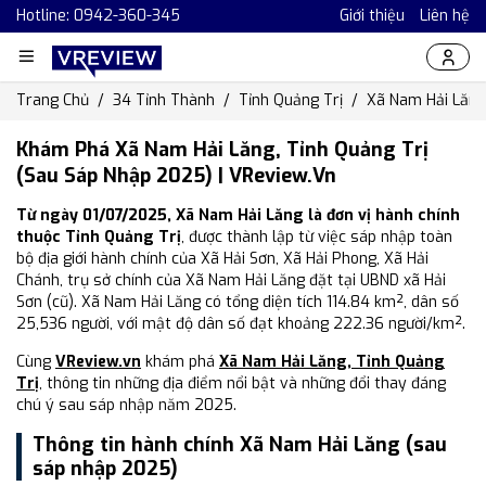
Hotline: 0942-360-345
Giới thiệu
Liên hệ
Trang Chủ
34 Tỉnh Thành
Tỉnh Quảng Trị
Xã Nam Hải Lăng
Khám Phá Xã Nam Hải Lăng, Tỉnh Quảng Trị
(Sau Sáp Nhập 2025) | VReview.vn
Từ ngày 01/07/2025, Xã Nam Hải Lăng là đơn vị hành chính
thuộc Tỉnh Quảng Trị
, được thành lập từ việc sáp nhập toàn
bộ địa giới hành chính của Xã Hải Sơn, Xã Hải Phong, Xã Hải
Chánh, trụ sở chính của Xã Nam Hải Lăng đặt tại UBND xã Hải
Sơn (cũ). Xã Nam Hải Lăng có tổng diện tích 114.84 km², dân số
25,536 người, với mật độ dân số đạt khoảng 222.36 người/km².
Cùng
VReview.vn
khám phá
Xã Nam Hải Lăng, Tỉnh Quảng
Trị
, thông tin những địa điểm nổi bật và những đổi thay đáng
chú ý sau sáp nhập năm 2025.
Thông tin hành chính Xã Nam Hải Lăng (sau
sáp nhập 2025)