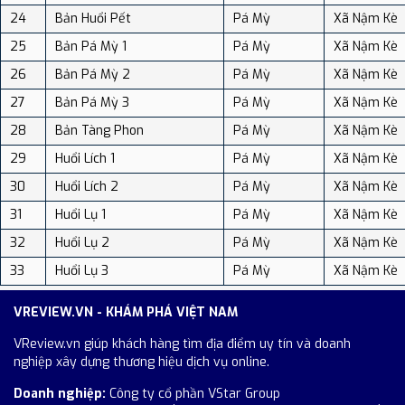
24
Bản Huổi Pết
Pá Mỳ
Xã Nậm Kè
25
Bản Pá Mỳ 1
Pá Mỳ
Xã Nậm Kè
26
Bản Pá Mỳ 2
Pá Mỳ
Xã Nậm Kè
27
Bản Pá Mỳ 3
Pá Mỳ
Xã Nậm Kè
28
Bản Tàng Phon
Pá Mỳ
Xã Nậm Kè
29
Huổi Lích 1
Pá Mỳ
Xã Nậm Kè
30
Huổi Lích 2
Pá Mỳ
Xã Nậm Kè
31
Huổi Lụ 1
Pá Mỳ
Xã Nậm Kè
32
Huổi Lụ 2
Pá Mỳ
Xã Nậm Kè
33
Huổi Lụ 3
Pá Mỳ
Xã Nậm Kè
VREVIEW.VN - KHÁM PHÁ VIỆT NAM
VReview.vn giúp khách hàng tìm địa điểm uy tín và doanh
nghiệp xây dựng thương hiệu dịch vụ online.
Doanh nghiệp:
Công ty cổ phần VStar Group