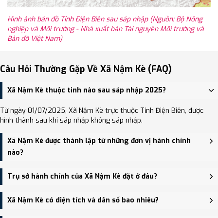
Hình ảnh bản đồ Tỉnh Điện Biên sau sáp nhập (Nguồn: Bộ Nông
nghiệp và Môi trường - Nhà xuất bản Tài nguyên Môi trường và
Bản đồ Việt Nam)
Câu Hỏi Thường Gặp Về Xã Nậm Kè (FAQ)
Xã Nậm Kè thuộc tỉnh nào sau sáp nhập 2025?
Từ ngày 01/07/2025, Xã Nậm Kè trực thuộc Tỉnh Điện Biên, được
hình thành sau khi sáp nhập không sáp nhập.
Xã Nậm Kè được thành lập từ những đơn vị hành chính
nào?
Xã Nậm Kè được thành lập trên cơ sở sáp nhập Xã Pá Mỳ, Xã Nậm
Trụ sở hành chính của Xã Nậm Kè đặt ở đâu?
Kè.
Trụ sở hành chính mới của Xã Nậm Kè đặt tại Trụ sở Đảng ủy,
Xã Nậm Kè có diện tích và dân số bao nhiêu?
HĐND và UBND xã Nậm Kè - trung tâm khu vực thuận tiện giao
thông.