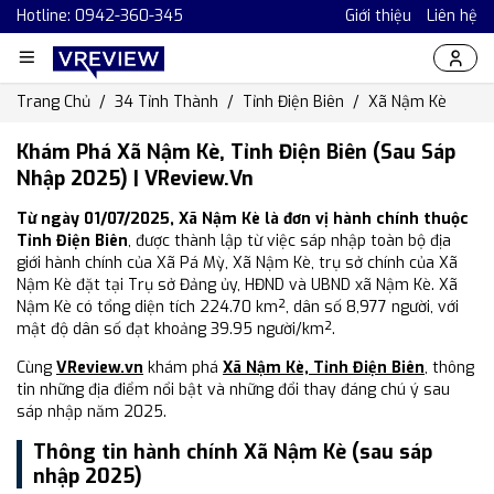
Hotline: 0942-360-345
Giới thiệu
Liên hệ
Trang Chủ
34 Tỉnh Thành
Tỉnh Điện Biên
Xã Nậm Kè
Khám Phá Xã Nậm Kè, Tỉnh Điện Biên (Sau Sáp
Nhập 2025) | VReview.vn
Từ ngày 01/07/2025, Xã Nậm Kè là đơn vị hành chính thuộc
Tỉnh Điện Biên
, được thành lập từ việc sáp nhập toàn bộ địa
giới hành chính của Xã Pá Mỳ, Xã Nậm Kè, trụ sở chính của Xã
Nậm Kè đặt tại Trụ sở Đảng ủy, HĐND và UBND xã Nậm Kè. Xã
Nậm Kè có tổng diện tích 224.70 km², dân số 8,977 người, với
mật độ dân số đạt khoảng 39.95 người/km².
Cùng
VReview.vn
khám phá
Xã Nậm Kè, Tỉnh Điện Biên
, thông
tin những địa điểm nổi bật và những đổi thay đáng chú ý sau
sáp nhập năm 2025.
Thông tin hành chính Xã Nậm Kè (sau sáp
nhập 2025)