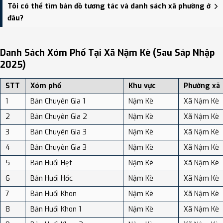
Xã Nậm Kè có Diện tích: 224.70 km², Dân số: 8,977 người, Mật độ
Tôi có thể tìm bản đồ tương tác và danh sách xã phường ở
dân số: Khoảng 39.95 người/km²
đâu?
Bạn có thể xem bản đồ chi tiết, danh sách phường xã, và review
địa điểm tại: VReview.vn - Nền tảng review địa điểm, dịch vụ và du
Danh Sách Xóm Phố Tại Xã Nậm Kè (sau Sáp Nhập
lịch uy tín tại Việt Nam.
2025)
STT
Xóm phố
Khu vực
Phường xã
1
Bản Chuyên Gia 1
Nậm Kè
Xã Nậm Kè
2
Bản Chuyên Gia 2
Nậm Kè
Xã Nậm Kè
3
Bản Chuyên Gia 3
Nậm Kè
Xã Nậm Kè
4
Bản Chuyên Gia 3
Nậm Kè
Xã Nậm Kè
5
Bản Huổi Hẹt
Nậm Kè
Xã Nậm Kè
6
Bản Huổi Hốc
Nậm Kè
Xã Nậm Kè
7
Bản Huổi Khon
Nậm Kè
Xã Nậm Kè
8
Bản Huổi Khon 1
Nậm Kè
Xã Nậm Kè