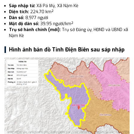
Sáp nhập từ:
Xã Pá Mỳ, Xã Nậm Kè
Diện tích:
224.70 km²
Dân số:
8,977 người
Mật độ dân số:
39.95 người/km²
Trụ sở hành chính (mới):
Trụ sở Đảng ủy, HĐND và UBND xã
Nậm Kè
Hình ảnh bản đồ Tỉnh Điện Biên sau sáp nhập