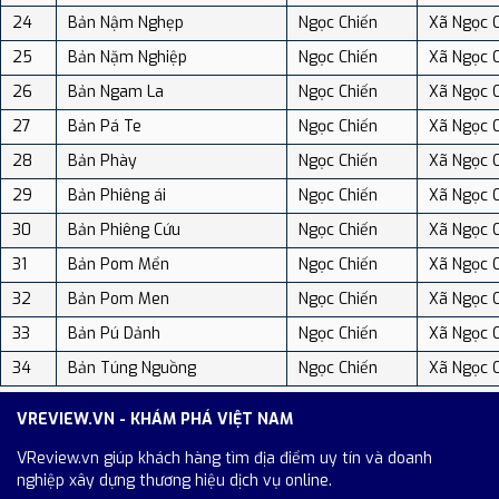
24
Bản Nậm Nghẹp
Ngọc Chiến
Xã Ngọc 
25
Bản Nặm Nghiệp
Ngọc Chiến
Xã Ngọc 
26
Bản Ngam La
Ngọc Chiến
Xã Ngọc 
27
Bản Pá Te
Ngọc Chiến
Xã Ngọc 
28
Bản Phày
Ngọc Chiến
Xã Ngọc 
29
Bản Phiêng ái
Ngọc Chiến
Xã Ngọc 
30
Bản Phiêng Cứu
Ngọc Chiến
Xã Ngọc 
31
Bản Pom Mển
Ngọc Chiến
Xã Ngọc 
32
Bản Pom Men
Ngọc Chiến
Xã Ngọc 
33
Bản Pú Dảnh
Ngọc Chiến
Xã Ngọc 
34
Bản Túng Nguồng
Ngọc Chiến
Xã Ngọc 
VREVIEW.VN - KHÁM PHÁ VIỆT NAM
VReview.vn giúp khách hàng tìm địa điểm uy tín và doanh
nghiệp xây dựng thương hiệu dịch vụ online.