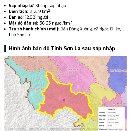
Sáp nhập từ:
Không sáp nhập
Diện tích:
212.19 km²
Dân số:
12,021 người
Mật độ dân số:
56.65 người/km²
Trụ sở hành chính (mới):
Bản Đông Xuông, xã Ngọc Chiến,
tỉnh Sơn La
Hình ảnh bản đồ Tỉnh Sơn La sau sáp nhập