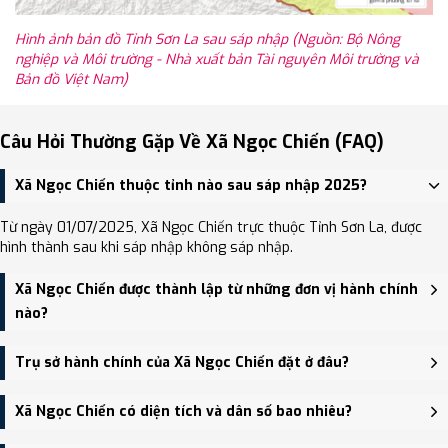
Hình ảnh bản đồ Tỉnh Sơn La sau sáp nhập (Nguồn: Bộ Nông
nghiệp và Môi trường - Nhà xuất bản Tài nguyên Môi trường và
Bản đồ Việt Nam)
Câu Hỏi Thường Gặp Về Xã Ngọc Chiến (FAQ)
Xã Ngọc Chiến thuộc tỉnh nào sau sáp nhập 2025?
Từ ngày 01/07/2025, Xã Ngọc Chiến trực thuộc Tỉnh Sơn La, được
hình thành sau khi sáp nhập không sáp nhập.
Xã Ngọc Chiến được thành lập từ những đơn vị hành chính
nào?
Xã Ngọc Chiến được thành lập trên cơ sở sáp nhập Không sáp
Trụ sở hành chính của Xã Ngọc Chiến đặt ở đâu?
nhập.
Trụ sở hành chính mới của Xã Ngọc Chiến đặt tại Bản Đông Xuông,
Xã Ngọc Chiến có diện tích và dân số bao nhiêu?
xã Ngọc Chiến, tỉnh Sơn La - trung tâm khu vực thuận tiện giao
thông.