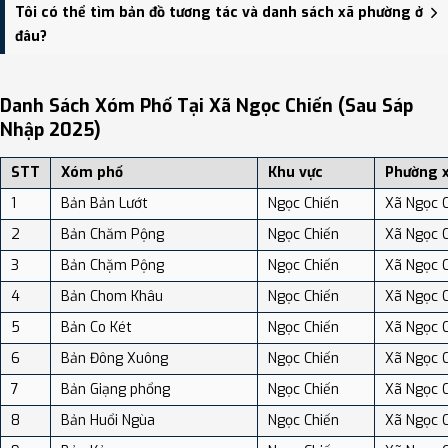
Xã Ngọc Chiến có Diện tích: 212.19 km², Dân số: 12,021 người, Mật
Tôi có thể tìm bản đồ tương tác và danh sách xã phường ở
độ dân số: Khoảng 56.65 người/km²
đâu?
Bạn có thể xem bản đồ chi tiết, danh sách phường xã, và review
địa điểm tại: VReview.vn - Nền tảng review địa điểm, dịch vụ và du
Danh Sách Xóm Phố Tại Xã Ngọc Chiến (sau Sáp
lịch uy tín tại Việt Nam.
Nhập 2025)
STT
Xóm phố
Khu vực
Phường 
1
Bản Bản Lướt
Ngọc Chiến
Xã Ngọc 
2
Bản Chăm Pộng
Ngọc Chiến
Xã Ngọc 
3
Bản Chặm Pộng
Ngọc Chiến
Xã Ngọc 
4
Bản Chom Khâu
Ngọc Chiến
Xã Ngọc 
5
Bản Co Két
Ngọc Chiến
Xã Ngọc 
6
Bản Đông Xuông
Ngọc Chiến
Xã Ngọc 
7
Bản Giạng phổng
Ngọc Chiến
Xã Ngọc 
8
Bản Huổi Ngùa
Ngọc Chiến
Xã Ngọc 