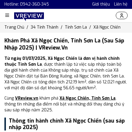
Hotline: 0942-360-345
Giới thiệu
Liên hệ
Trang Chủ
34 Tỉnh Thành
Tỉnh Sơn La
Xã Ngọc Chiến
Khám Phá Xã Ngọc Chiến, Tỉnh Sơn La (Sau Sáp
Nhập 2025) | VReview.vn
Từ ngày 01/07/2025, Xã Ngọc Chiến là đơn vị hành chính
thuộc Tỉnh Sơn La
, được thành lập từ việc sáp nhập toàn bộ
địa giới hành chính của Không sáp nhập, trụ sở chính của Xã
Ngọc Chiến đặt tại Bản Đông Xuông, xã Ngọc Chiến, tỉnh Sơn La.
Xã Ngọc Chiến có tổng diện tích 212.19 km², dân số 12,021 người,
với mật độ dân số đạt khoảng 56.65 người/km².
Cùng
VReview.vn
khám phá
Xã Ngọc Chiến, Tỉnh Sơn La
,
thông tin những địa điểm nổi bật và những đổi thay đáng chú ý
sau sáp nhập năm 2025.
Thông tin hành chính Xã Ngọc Chiến (sau sáp
nhập 2025)