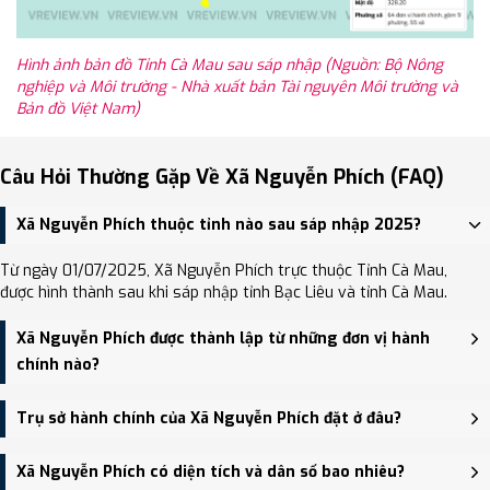
Hình ảnh bản đồ Tỉnh Cà Mau sau sáp nhập (Nguồn: Bộ Nông
nghiệp và Môi trường - Nhà xuất bản Tài nguyên Môi trường và
Bản đồ Việt Nam)
Câu Hỏi Thường Gặp Về Xã Nguyễn Phích (FAQ)
Xã Nguyễn Phích thuộc tỉnh nào sau sáp nhập 2025?
Từ ngày 01/07/2025, Xã Nguyễn Phích trực thuộc Tỉnh Cà Mau,
được hình thành sau khi sáp nhập tỉnh Bạc Liêu và tỉnh Cà Mau.
Xã Nguyễn Phích được thành lập từ những đơn vị hành
chính nào?
Xã Nguyễn Phích được thành lập trên cơ sở sáp nhập Thị trấn U
Trụ sở hành chính của Xã Nguyễn Phích đặt ở đâu?
Minh, Xã Nguyễn Phích, Xã Khánh Thuận (phần còn lại sau khi sáp
nhập vào xã U Minh).
Trụ sở hành chính mới của Xã Nguyễn Phích đặt tại đang cập nhật
Xã Nguyễn Phích có diện tích và dân số bao nhiêu?
- trung tâm khu vực thuận tiện giao thông.