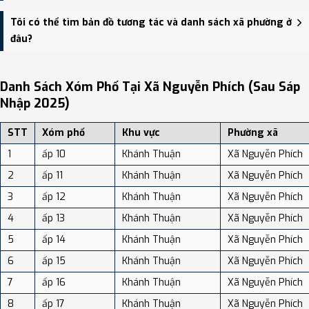
Xã Nguyễn Phích có Diện tích: 245.00 km², Dân số: 3,733 người,
Tôi có thể tìm bản đồ tương tác và danh sách xã phường ở
Mật độ dân số: Khoảng 15.24 người/km²
đâu?
Bạn có thể xem bản đồ chi tiết, danh sách phường xã, và review
địa điểm tại: VReview.vn - Nền tảng review địa điểm, dịch vụ và du
Danh Sách Xóm Phố Tại Xã Nguyễn Phích (sau Sáp
lịch uy tín tại Việt Nam.
Nhập 2025)
STT
Xóm phố
Khu vực
Phường xã
1
ấp 10
Khánh Thuận
Xã Nguyễn Phích
2
ấp 11
Khánh Thuận
Xã Nguyễn Phích
3
ấp 12
Khánh Thuận
Xã Nguyễn Phích
4
ấp 13
Khánh Thuận
Xã Nguyễn Phích
5
ấp 14
Khánh Thuận
Xã Nguyễn Phích
6
ấp 15
Khánh Thuận
Xã Nguyễn Phích
7
ấp 16
Khánh Thuận
Xã Nguyễn Phích
8
ấp 17
Khánh Thuận
Xã Nguyễn Phích