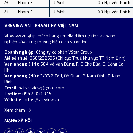
23
Khóm 3
U Minh
Xã Nguyễn Phích
24
Khóm 4
U Minh
Xã Nguyễn Phích
VREVIEW.VN - KHÁM PHÁ VIỆT NAM
VReview.vn giúp khách hàng tìm địa điểm uy tín và doanh
nghiệp xây dựng thương hiệu dịch vụ online.
Doanh nghiệp:
Công ty cổ phần VStar Group
Mã số thuế:
0601282535 (Chi cục Thuế khu vực TP Nam Định)
Văn phòng (HN):
58A Võ Văn Dũng, P. Ô Chợ Dừa, Q. Đống Đa,
HN
Văn phòng (NĐ):
3/37/2 Tổ 1, Đò Quan, P. Nam Định, T. Ninh
Bình
Email:
hai.vreview@gmail.com
Hotline:
0942-360-345
Website:
https://vreview.vn
Xem thêm
MẠNG XÃ HỘI