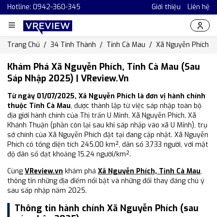
Hotline: 0942-360-345
Giới thiệu
Liên hệ
Trang Chủ
34 Tỉnh Thành
Tỉnh Cà Mau
Xã Nguyễn Phích
Khám Phá Xã Nguyễn Phích, Tỉnh Cà Mau (Sau
Sáp Nhập 2025) | VReview.vn
Từ ngày 01/07/2025, Xã Nguyễn Phích là đơn vị hành chính
thuộc Tỉnh Cà Mau
, được thành lập từ việc sáp nhập toàn bộ
địa giới hành chính của Thị trấn U Minh, Xã Nguyễn Phích, Xã
Khánh Thuận (phần còn lại sau khi sáp nhập vào xã U Minh), trụ
sở chính của Xã Nguyễn Phích đặt tại đang cập nhật. Xã Nguyễn
Phích có tổng diện tích 245.00 km², dân số 3,733 người, với mật
độ dân số đạt khoảng 15.24 người/km².
Cùng
VReview.vn
khám phá
Xã Nguyễn Phích, Tỉnh Cà Mau
,
thông tin những địa điểm nổi bật và những đổi thay đáng chú ý
sau sáp nhập năm 2025.
Thông tin hành chính Xã Nguyễn Phích (sau