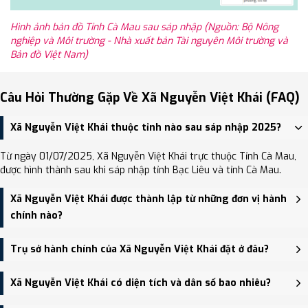
Hình ảnh bản đồ Tỉnh Cà Mau sau sáp nhập (Nguồn: Bộ Nông
nghiệp và Môi trường - Nhà xuất bản Tài nguyên Môi trường và
Bản đồ Việt Nam)
Câu Hỏi Thường Gặp Về Xã Nguyễn Việt Khái (FAQ)
Xã Nguyễn Việt Khái thuộc tỉnh nào sau sáp nhập 2025?
Từ ngày 01/07/2025, Xã Nguyễn Việt Khái trực thuộc Tỉnh Cà Mau,
được hình thành sau khi sáp nhập tỉnh Bạc Liêu và tỉnh Cà Mau.
Xã Nguyễn Việt Khái được thành lập từ những đơn vị hành
chính nào?
Xã Nguyễn Việt Khái được thành lập trên cơ sở sáp nhập Xã Tân
Trụ sở hành chính của Xã Nguyễn Việt Khái đặt ở đâu?
Hưng Tây, Xã Rạch Chèo, Xã Việt Thắng.
Trụ sở hành chính mới của Xã Nguyễn Việt Khái đặt tại đang cập
Xã Nguyễn Việt Khái có diện tích và dân số bao nhiêu?
nhật - trung tâm khu vực thuận tiện giao thông.