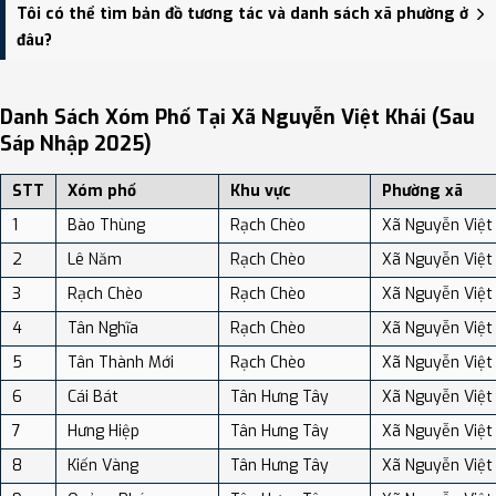
Xã Nguyễn Việt Khái có Diện tích: 129.90 km², Dân số: 37,307
Tôi có thể tìm bản đồ tương tác và danh sách xã phường ở
người, Mật độ dân số: Khoảng 287.20 người/km²
đâu?
Bạn có thể xem bản đồ chi tiết, danh sách phường xã, và review
địa điểm tại: VReview.vn - Nền tảng review địa điểm, dịch vụ và du
Danh Sách Xóm Phố Tại Xã Nguyễn Việt Khái (sau
lịch uy tín tại Việt Nam.
Sáp Nhập 2025)
STT
Xóm phố
Khu vực
Phường xã
1
Bào Thùng
Rạch Chèo
Xã Nguyễn Việt
2
Lê Năm
Rạch Chèo
Xã Nguyễn Việt
3
Rạch Chèo
Rạch Chèo
Xã Nguyễn Việt
4
Tân Nghĩa
Rạch Chèo
Xã Nguyễn Việt
5
Tân Thành Mới
Rạch Chèo
Xã Nguyễn Việt
6
Cái Bát
Tân Hưng Tây
Xã Nguyễn Việt
7
Hưng Hiệp
Tân Hưng Tây
Xã Nguyễn Việt
8
Kiến Vàng
Tân Hưng Tây
Xã Nguyễn Việt