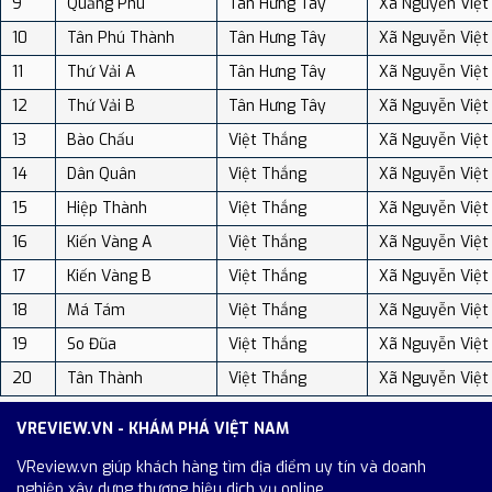
9
Quảng Phú
Tân Hưng Tây
Xã Nguyễn Việt
10
Tân Phú Thành
Tân Hưng Tây
Xã Nguyễn Việt
11
Thứ Vải A
Tân Hưng Tây
Xã Nguyễn Việt
12
Thứ Vải B
Tân Hưng Tây
Xã Nguyễn Việt
13
Bào Chấu
Việt Thắng
Xã Nguyễn Việt
14
Dân Quân
Việt Thắng
Xã Nguyễn Việt
15
Hiệp Thành
Việt Thắng
Xã Nguyễn Việt
16
Kiến Vàng A
Việt Thắng
Xã Nguyễn Việt
17
Kiến Vàng B
Việt Thắng
Xã Nguyễn Việt
18
Má Tám
Việt Thắng
Xã Nguyễn Việt
19
So Đũa
Việt Thắng
Xã Nguyễn Việt
20
Tân Thành
Việt Thắng
Xã Nguyễn Việt
VREVIEW.VN - KHÁM PHÁ VIỆT NAM
VReview.vn giúp khách hàng tìm địa điểm uy tín và doanh
nghiệp xây dựng thương hiệu dịch vụ online.