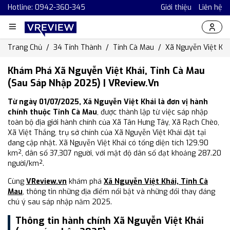
Hotline: 0942-360-345
Giới thiệu
Liên hệ
Trang Chủ
34 Tỉnh Thành
Tỉnh Cà Mau
Xã Nguyễn Việt Khá
Khám Phá Xã Nguyễn Việt Khái, Tỉnh Cà Mau
(Sau Sáp Nhập 2025) | VReview.vn
Từ ngày 01/07/2025, Xã Nguyễn Việt Khái là đơn vị hành
chính thuộc Tỉnh Cà Mau
, được thành lập từ việc sáp nhập
toàn bộ địa giới hành chính của Xã Tân Hưng Tây, Xã Rạch Chèo,
Xã Việt Thắng, trụ sở chính của Xã Nguyễn Việt Khái đặt tại
đang cập nhật. Xã Nguyễn Việt Khái có tổng diện tích 129.90
km², dân số 37,307 người, với mật độ dân số đạt khoảng 287.20
người/km².
Cùng
VReview.vn
khám phá
Xã Nguyễn Việt Khái, Tỉnh Cà
Mau
, thông tin những địa điểm nổi bật và những đổi thay đáng
chú ý sau sáp nhập năm 2025.
Thông tin hành chính Xã Nguyễn Việt Khái