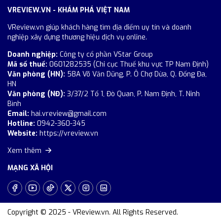
VREVIEW.VN - KHÁM PHÁ VIỆT NAM
VReview.vn giúp khách hàng tìm địa điểm uy tín và doanh
nghiệp xây dựng thương hiệu dịch vụ online.
Doanh nghiệp:
Công ty cổ phần VStar Group
Mã số thuế:
0601282535 (Chi cục Thuế khu vực TP Nam Định)
Văn phòng (HN):
58A Võ Văn Dũng, P. Ô Chợ Dừa, Q. Đống Đa,
HN
Văn phòng (NĐ):
3/37/2 Tổ 1, Đò Quan, P. Nam Định, T. Ninh
Bình
Email:
hai.vreview@gmail.com
Hotline:
0942-360-345
Website:
https://vreview.vn
Xem thêm
MẠNG XÃ HỘI
Copyright © 2025 - VReview.vn. All Rights Reserved.