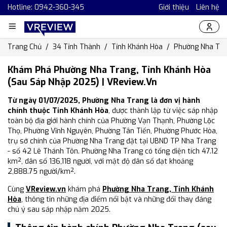
Hotline: 0942-360-345
Giới thiệu
Liên hệ
Trang Chủ
34 Tỉnh Thành
Tỉnh Khánh Hòa
Phường Nha Tr
Khám Phá Phường Nha Trang, Tỉnh Khánh Hòa
(Sau Sáp Nhập 2025) | VReview.vn
Từ ngày 01/07/2025, Phường Nha Trang là đơn vị hành
chính thuộc Tỉnh Khánh Hòa
, được thành lập từ việc sáp nhập
toàn bộ địa giới hành chính của Phường Vạn Thạnh, Phường Lộc
Thọ, Phường Vĩnh Nguyên, Phường Tân Tiến, Phường Phước Hòa,
trụ sở chính của Phường Nha Trang đặt tại UBND TP Nha Trang
- số 42 Lê Thánh Tôn. Phường Nha Trang có tổng diện tích 47.12
km², dân số 136,118 người, với mật độ dân số đạt khoảng
2,888.75 người/km².
Cùng
VReview.vn
khám phá
Phường Nha Trang, Tỉnh Khánh
Hòa
, thông tin những địa điểm nổi bật và những đổi thay đáng
chú ý sau sáp nhập năm 2025.