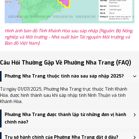
Hình ảnh bản đồ Tỉnh Khánh Hòa sau sáp nhập (Nguồn: Bộ Nông
nghiệp và Môi trường - Nhà xuất bản Tài nguyên Môi trường và
Bản đồ Việt Nam)
Câu Hỏi Thường Gặp Về Phường Nha Trang (FAQ)
Phường Nha Trang thuộc tỉnh nào sau sáp nhập 2025?
Từ ngày 01/07/2025, Phường Nha Trang trực thuộc Tỉnh Khánh
Hòa, được hình thành sau khi sáp nhập tỉnh Ninh Thuận và tỉnh
Khánh Hòa.
Phường Nha Trang được thành lập từ những đơn vị hành
chính nào?
Phường Nha Trang được thành lập trên cơ sở sáp nhập Phường
Trụ sở hành chính của Phường Nha Trang đặt ở đâu?