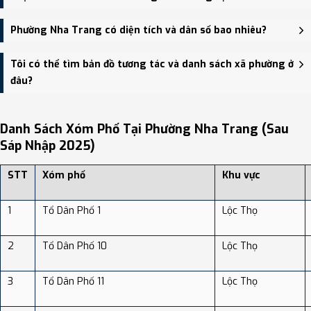
Vạn Thạnh, Phường Lộc Thọ, Phường Vĩnh Nguyên, Phường Tân
Tiến, Phường Phước Hòa.
Trụ sở hành chính mới của Phường Nha Trang đặt tại UBND TP
Phường Nha Trang có diện tích và dân số bao nhiêu?
Nha Trang - số 42 Lê Thánh Tôn - trung tâm khu vực thuận tiện
giao thông.
Phường Nha Trang có Diện tích: 47.12 km², Dân số: 136,118 người,
Tôi có thể tìm bản đồ tương tác và danh sách xã phường ở
Mật độ dân số: Khoảng 2,888.75 người/km²
đâu?
Bạn có thể xem bản đồ chi tiết, danh sách phường xã, và review
địa điểm tại: VReview.vn - Nền tảng review địa điểm, dịch vụ và du
Danh Sách Xóm Phố Tại Phường Nha Trang (sau
lịch uy tín tại Việt Nam.
Sáp Nhập 2025)
STT
Xóm phố
Khu vực
1
Tổ Dân Phố 1
Lộc Thọ
2
Tổ Dân Phố 10
Lộc Thọ
3
Tổ Dân Phố 11
Lộc Thọ