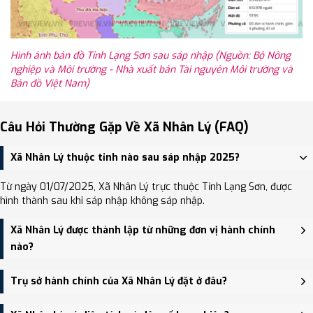
Hình ảnh bản đồ Tỉnh Lạng Sơn sau sáp nhập (Nguồn: Bộ Nông
nghiệp và Môi trường - Nhà xuất bản Tài nguyên Môi trường và
Bản đồ Việt Nam)
Câu Hỏi Thường Gặp Về Xã Nhân Lý (FAQ)
Xã Nhân Lý thuộc tỉnh nào sau sáp nhập 2025?
Từ ngày 01/07/2025, Xã Nhân Lý trực thuộc Tỉnh Lạng Sơn, được
hình thành sau khi sáp nhập không sáp nhập.
Xã Nhân Lý được thành lập từ những đơn vị hành chính
nào?
Xã Nhân Lý được thành lập trên cơ sở sáp nhập Xã Mai Sao, Xã
Trụ sở hành chính của Xã Nhân Lý đặt ở đâu?
Bắc Thủy, Xã Lâm Sơn, Xã Nhân Lý.
Trụ sở hành chính mới của Xã Nhân Lý đặt tại Trụ sở Đảng ủy,