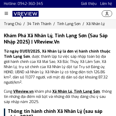
Hotline: 0942-360-345
Giới thiệu
Liên hệ
Trang Chủ
34 Tỉnh Thành
Tỉnh Lạng Sơn
Xã Nhân Lý
Khám Phá Xã Nhân Lý, Tỉnh Lạng Sơn (Sau Sáp
Nhập 2025) | VReview.vn
Từ ngày 01/07/2025, Xã Nhân Lý là đơn vị hành chính thuộc
Tỉnh Lạng Sơn
, được thành lập từ việc sáp nhập toàn bộ địa
giới hành chính của Xã Mai Sao, Xã Bắc Thủy, Xã Lâm Sơn, Xã
Nhân Lý, trụ sở chính của Xã Nhân Lý đặt tại Trụ sở Đảng ủy,
HĐND, UBND xã Nhân Lý. Xã Nhân Lý có tổng diện tích 126.86
km², dân số 11,077 người, với mật độ dân số đạt khoảng 87.32
người/km².
Cùng
VReview.vn
khám phá
Xã Nhân Lý, Tỉnh Lạng Sơn
, thông
tin những địa điểm nổi bật và những đổi thay đáng chú ý sau
sáp nhập năm 2025.
Thông tin hành chính Xã Nhân Lý (sau sáp