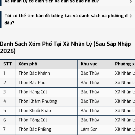
Xã Nhân Lý có diện tích và dân số bao nhiêu?
HĐND, UBND xã Nhân Lý - trung tâm khu vực thuận tiện giao
thông.
Xã Nhân Lý có Diện tích: 126.86 km², Dân số: 11,077 người, Mật độ
Tôi có thể tìm bản đồ tương tác và danh sách xã phường ở
dân số: Khoảng 87.32 người/km²
đâu?
Bạn có thể xem bản đồ chi tiết, danh sách phường xã, và review
địa điểm tại: VReview.vn - Nền tảng review địa điểm, dịch vụ và du
Danh Sách Xóm Phố Tại Xã Nhân Lý (sau Sáp Nhập
lịch uy tín tại Việt Nam.
2025)
STT
Xóm phố
Khu vực
Phường x
1
Thôn Bắc Khánh
Bắc Thủy
Xã Nhân L
2
Thôn Băc Phù
Bắc Thủy
Xã Nhân L
3
Thôn Háng Cút
Bắc Thủy
Xã Nhân L
4
Thôn Khâm Phường
Bắc Thủy
Xã Nhân L
5
Thôn Khuối Kháo
Bắc Thủy
Xã Nhân L
6
Thôn Tồng Cút
Bắc Thủy
Xã Nhân L
7
Thôn Bắc Phiềng
Lâm Sơn
Xã Nhân L