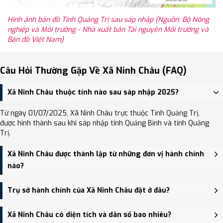
Hình ảnh bản đồ Tỉnh Quảng Trị sau sáp nhập (Nguồn: Bộ Nông
nghiệp và Môi trường - Nhà xuất bản Tài nguyên Môi trường và
Bản đồ Việt Nam)
Câu Hỏi Thường Gặp Về Xã Ninh Châu (FAQ)
Xã Ninh Châu thuộc tỉnh nào sau sáp nhập 2025?
Từ ngày 01/07/2025, Xã Ninh Châu trực thuộc Tỉnh Quảng Trị,
được hình thành sau khi sáp nhập tỉnh Quảng Bình và tỉnh Quảng
Trị.
Xã Ninh Châu được thành lập từ những đơn vị hành chính
nào?
Xã Ninh Châu được thành lập trên cơ sở sáp nhập Xã Tân Ninh, Xã
Trụ sở hành chính của Xã Ninh Châu đặt ở đâu?
Gia Ninh, Xã Duy Ninh, Xã Hải Ninh.
Trụ sở hành chính mới của Xã Ninh Châu đặt tại UBND xã Gia Ninh
Xã Ninh Châu có diện tích và dân số bao nhiêu?
(cũ) - trung tâm khu vực thuận tiện giao thông.