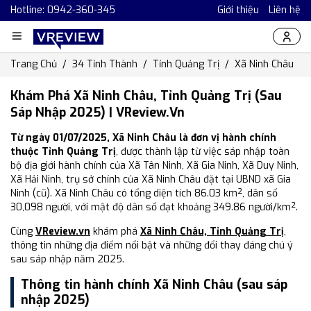
Hotline: 0942-360-345
Giới thiệu
Liên hệ
Trang Chủ
34 Tỉnh Thành
Tỉnh Quảng Trị
Xã Ninh Châu
Khám Phá Xã Ninh Châu, Tỉnh Quảng Trị (Sau
Sáp Nhập 2025) | VReview.vn
Từ ngày 01/07/2025, Xã Ninh Châu là đơn vị hành chính
thuộc Tỉnh Quảng Trị
, được thành lập từ việc sáp nhập toàn
bộ địa giới hành chính của Xã Tân Ninh, Xã Gia Ninh, Xã Duy Ninh,
Xã Hải Ninh, trụ sở chính của Xã Ninh Châu đặt tại UBND xã Gia
Ninh (cũ). Xã Ninh Châu có tổng diện tích 86.03 km², dân số
30,098 người, với mật độ dân số đạt khoảng 349.86 người/km².
Cùng
VReview.vn
khám phá
Xã Ninh Châu, Tỉnh Quảng Trị
,
thông tin những địa điểm nổi bật và những đổi thay đáng chú ý
sau sáp nhập năm 2025.
Thông tin hành chính Xã Ninh Châu (sau sáp
nhập 2025)