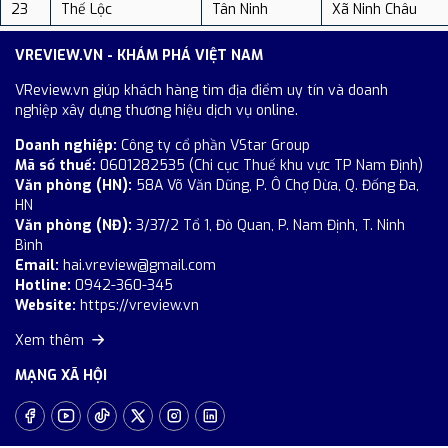
23
Thế Lộc
Tân Ninh
Xã Ninh Châu
VREVIEW.VN - KHÁM PHÁ VIỆT NAM
VReview.vn giúp khách hàng tìm địa điểm uy tín và doanh
nghiệp xây dựng thương hiệu dịch vụ online.
Doanh nghiệp:
Công ty cổ phần VStar Group
Mã số thuế:
0601282535 (Chi cục Thuế khu vực TP Nam Định)
Văn phòng (HN):
58A Võ Văn Dũng, P. Ô Chợ Dừa, Q. Đống Đa,
HN
Văn phòng (NĐ):
3/37/2 Tổ 1, Đò Quan, P. Nam Định, T. Ninh
Bình
Email:
hai.vreview@gmail.com
Hotline:
0942-360-345
Website:
https://vreview.vn
Xem thêm
MẠNG XÃ HỘI