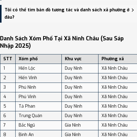
Xã Ninh Châu có Diện tích: 86.03 km², Dân số: 30,098 người, Mật
Tôi có thể tìm bản đồ tương tác và danh sách xã phường ở
độ dân số: Khoảng 349.86 người/km²
đâu?
Bạn có thể xem bản đồ chi tiết, danh sách phường xã, và review
địa điểm tại: VReview.vn - Nền tảng review địa điểm, dịch vụ và du
Danh Sách Xóm Phố Tại Xã Ninh Châu (sau Sáp
lịch uy tín tại Việt Nam.
Nhập 2025)
STT
Xóm phố
Khu vực
Phường xã
1
Hiển Lộc
Duy Ninh
Xã Ninh Châu
2
Hiển Vinh
Duy Ninh
Xã Ninh Châu
3
Phú Ninh
Duy Ninh
Xã Ninh Châu
4
Phú Vinh
Duy Ninh
Xã Ninh Châu
5
Tả Phan
Duy Ninh
Xã Ninh Châu
6
Trung Quán
Duy Ninh
Xã Ninh Châu
7
Bắc Ngũ
Gia Ninh
Xã Ninh Châu
8
Bình An
Gia Ninh
Xã Ninh Châu