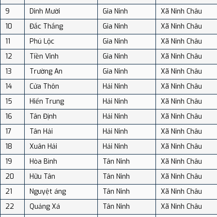
9
Dinh Mười
Gia Ninh
Xã Ninh Châu
10
Đắc Thắng
Gia Ninh
Xã Ninh Châu
11
Phú Lộc
Gia Ninh
Xã Ninh Châu
12
Tiền Vinh
Gia Ninh
Xã Ninh Châu
13
Trường An
Gia Ninh
Xã Ninh Châu
14
Cửa Thôn
Hải Ninh
Xã Ninh Châu
15
Hiển Trung
Hải Ninh
Xã Ninh Châu
16
Tân Định
Hải Ninh
Xã Ninh Châu
17
Tân Hải
Hải Ninh
Xã Ninh Châu
18
Xuân Hải
Hải Ninh
Xã Ninh Châu
19
Hòa Bình
Tân Ninh
Xã Ninh Châu
20
Hữu Tân
Tân Ninh
Xã Ninh Châu
21
Nguyệt áng
Tân Ninh
Xã Ninh Châu
22
Quảng Xá
Tân Ninh
Xã Ninh Châu