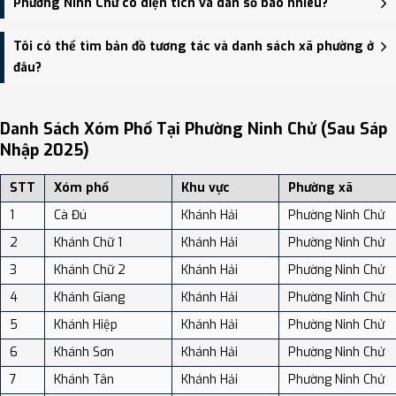
Phường Ninh Chử có diện tích và dân số bao nhiêu?
HĐND, UBND huyện Ninh Hải - trung tâm khu vực thuận tiện giao
thông.
Phường Ninh Chử có Diện tích: 20.40 km², Dân số: 39,556 người,
Tôi có thể tìm bản đồ tương tác và danh sách xã phường ở
Mật độ dân số: Khoảng 1,939.02 người/km²
đâu?
Bạn có thể xem bản đồ chi tiết, danh sách phường xã, và review
địa điểm tại: VReview.vn - Nền tảng review địa điểm, dịch vụ và du
Danh Sách Xóm Phố Tại Phường Ninh Chử (sau Sáp
lịch uy tín tại Việt Nam.
Nhập 2025)
STT
Xóm phố
Khu vực
Phường xã
1
Cà Đú
Khánh Hải
Phường Ninh Chử
2
Khánh Chữ 1
Khánh Hải
Phường Ninh Chử
3
Khánh Chữ 2
Khánh Hải
Phường Ninh Chử
4
Khánh Giang
Khánh Hải
Phường Ninh Chử
5
Khánh Hiệp
Khánh Hải
Phường Ninh Chử
6
Khánh Sơn
Khánh Hải
Phường Ninh Chử
7
Khánh Tân
Khánh Hải
Phường Ninh Chử