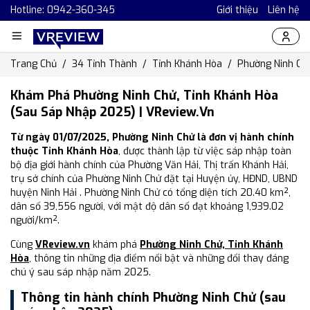
Hotline: 0942-360-345
Giới thiệu
Liên hệ
Trang Chủ
34 Tỉnh Thành
Tỉnh Khánh Hòa
Phường Ninh Ch
Khám Phá Phường Ninh Chử, Tỉnh Khánh Hòa
(Sau Sáp Nhập 2025) | VReview.vn
Từ ngày 01/07/2025, Phường Ninh Chử là đơn vị hành chính
thuộc Tỉnh Khánh Hòa
, được thành lập từ việc sáp nhập toàn
bộ địa giới hành chính của Phường Văn Hải, Thị trấn Khánh Hải,
trụ sở chính của Phường Ninh Chử đặt tại Huyện ủy, HĐND, UBND
huyện Ninh Hải . Phường Ninh Chử có tổng diện tích 20.40 km²,
dân số 39,556 người, với mật độ dân số đạt khoảng 1,939.02
người/km².
Cùng
VReview.vn
khám phá
Phường Ninh Chử, Tỉnh Khánh
Hòa
, thông tin những địa điểm nổi bật và những đổi thay đáng
chú ý sau sáp nhập năm 2025.
Thông tin hành chính Phường Ninh Chử (sau