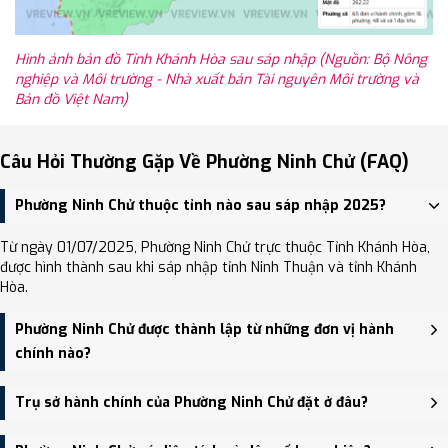
Hình ảnh bản đồ Tỉnh Khánh Hòa sau sáp nhập (Nguồn: Bộ Nông
nghiệp và Môi trường - Nhà xuất bản Tài nguyên Môi trường và
Bản đồ Việt Nam)
Câu Hỏi Thường Gặp Về Phường Ninh Chử (FAQ)
Phường Ninh Chử thuộc tỉnh nào sau sáp nhập 2025?
Từ ngày 01/07/2025, Phường Ninh Chử trực thuộc Tỉnh Khánh Hòa,
được hình thành sau khi sáp nhập tỉnh Ninh Thuận và tỉnh Khánh
Hòa.
Phường Ninh Chử được thành lập từ những đơn vị hành
chính nào?
Phường Ninh Chử được thành lập trên cơ sở sáp nhập Phường Văn
Trụ sở hành chính của Phường Ninh Chử đặt ở đâu?
Hải, Thị trấn Khánh Hải.
Trụ sở hành chính mới của Phường Ninh Chử đặt tại Huyện ủy,