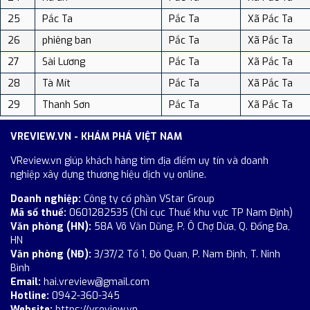
25
Pắc Ta
Pắc Ta
Xã Pắc Ta
26
phiêng ban
Pắc Ta
Xã Pắc Ta
27
Sài Lương
Pắc Ta
Xã Pắc Ta
28
Tà Mít
Pắc Ta
Xã Pắc Ta
29
Thanh Sơn
Pắc Ta
Xã Pắc Ta
VREVIEW.VN - KHÁM PHÁ VIỆT NAM
VReview.vn giúp khách hàng tìm địa điểm uy tín và doanh
nghiệp xây dựng thương hiệu dịch vụ online.
Doanh nghiệp:
Công ty cổ phần VStar Group
Mã số thuế:
0601282535 (Chi cục Thuế khu vực TP Nam Định)
Văn phòng (HN):
58A Võ Văn Dũng, P. Ô Chợ Dừa, Q. Đống Đa,
HN
Văn phòng (NĐ):
3/37/2 Tổ 1, Đò Quan, P. Nam Định, T. Ninh
Bình
Email:
hai.vreview@gmail.com
Hotline:
0942-360-345
Website:
https://vreview.vn