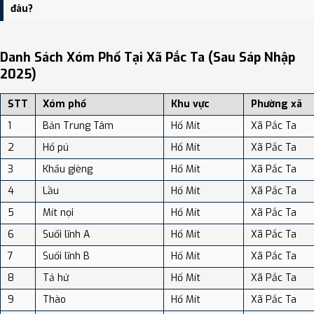
dân số: Khoảng 63.50 người/km²
đâu?
Bạn có thể xem bản đồ chi tiết, danh sách phường xã, và review
địa điểm tại: VReview.vn - Nền tảng review địa điểm, dịch vụ và du
Danh Sách Xóm Phố Tại Xã Pắc Ta (sau Sáp Nhập
lịch uy tín tại Việt Nam.
2025)
STT
Xóm phố
Khu vực
Phường xã
1
Bản Trung Tâm
Hố Mít
Xã Pắc Ta
2
Hố pú
Hố Mít
Xã Pắc Ta
3
Khẩu gièng
Hố Mít
Xã Pắc Ta
4
Lầu
Hố Mít
Xã Pắc Ta
5
Mít nọi
Hố Mít
Xã Pắc Ta
6
Suối lĩnh A
Hố Mít
Xã Pắc Ta
7
Suối lĩnh B
Hố Mít
Xã Pắc Ta
8
Tả hử
Hố Mít
Xã Pắc Ta
9
Thào
Hố Mít
Xã Pắc Ta