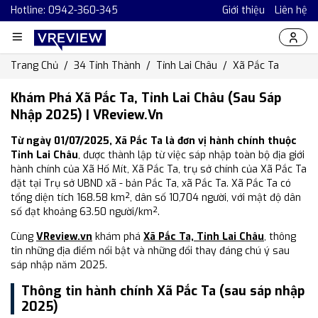
Hotline: 0942-360-345
Giới thiệu
Liên hệ
Trang Chủ
34 Tỉnh Thành
Tỉnh Lai Châu
Xã Pắc Ta
Khám Phá Xã Pắc Ta, Tỉnh Lai Châu (Sau Sáp
Nhập 2025) | VReview.vn
Từ ngày 01/07/2025, Xã Pắc Ta là đơn vị hành chính thuộc
Tỉnh Lai Châu
, được thành lập từ việc sáp nhập toàn bộ địa giới
hành chính của Xã Hố Mít, Xã Pắc Ta, trụ sở chính của Xã Pắc Ta
đặt tại Trụ sở UBND xã - bản Pắc Ta, xã Pắc Ta. Xã Pắc Ta có
tổng diện tích 168.58 km², dân số 10,704 người, với mật độ dân
số đạt khoảng 63.50 người/km².
Cùng
VReview.vn
khám phá
Xã Pắc Ta, Tỉnh Lai Châu
, thông
tin những địa điểm nổi bật và những đổi thay đáng chú ý sau
sáp nhập năm 2025.
Thông tin hành chính Xã Pắc Ta (sau sáp nhập
2025)