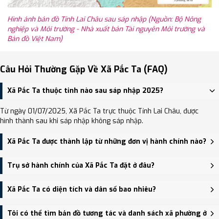
Hình ảnh bản đồ Tỉnh Lai Châu sau sáp nhập (Nguồn: Bộ Nông
nghiệp và Môi trường - Nhà xuất bản Tài nguyên Môi trường và
Bản đồ Việt Nam)
Câu Hỏi Thường Gặp Về Xã Pắc Ta (FAQ)
Xã Pắc Ta thuộc tỉnh nào sau sáp nhập 2025?
Từ ngày 01/07/2025, Xã Pắc Ta trực thuộc Tỉnh Lai Châu, được
hình thành sau khi sáp nhập không sáp nhập.
Xã Pắc Ta được thành lập từ những đơn vị hành chính nào?
Xã Pắc Ta được thành lập trên cơ sở sáp nhập Xã Hố Mít, Xã Pắc
Trụ sở hành chính của Xã Pắc Ta đặt ở đâu?
Ta.
Trụ sở hành chính mới của Xã Pắc Ta đặt tại Trụ sở UBND xã - bản
Xã Pắc Ta có diện tích và dân số bao nhiêu?
Pắc Ta, xã Pắc Ta - trung tâm khu vực thuận tiện giao thông.
Xã Pắc Ta có Diện tích: 168.58 km², Dân số: 10,704 người, Mật độ
Tôi có thể tìm bản đồ tương tác và danh sách xã phường ở