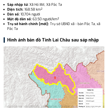
Sáp nhập từ:
Xã Hố Mít, Xã Pắc Ta
Diện tích:
168.58 km²
Dân số:
10,704 người
Mật độ dân số:
63.50 người/km²
Trụ sở hành chính (mới):
Trụ sở UBND xã - bản Pắc Ta, xã
Pắc Ta
Hình ảnh bản đồ Tỉnh Lai Châu sau sáp nhập