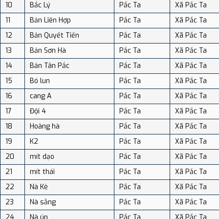
10
Bắc Lý
Pắc Ta
Xã Pắc Ta
11
Bản Liên Hợp
Pắc Ta
Xã Pắc Ta
12
Bản Quyết Tiến
Pắc Ta
Xã Pắc Ta
13
Bản Sơn Hà
Pắc Ta
Xã Pắc Ta
14
Bản Tân Pắc
Pắc Ta
Xã Pắc Ta
15
Bó lun
Pắc Ta
Xã Pắc Ta
16
cang A
Pắc Ta
Xã Pắc Ta
17
Đội 4
Pắc Ta
Xã Pắc Ta
18
Hoàng hà
Pắc Ta
Xã Pắc Ta
19
K2
Pắc Ta
Xã Pắc Ta
20
mít dạo
Pắc Ta
Xã Pắc Ta
21
mít thái
Pắc Ta
Xã Pắc Ta
22
Nà Kè
Pắc Ta
Xã Pắc Ta
23
Nà sằng
Pắc Ta
Xã Pắc Ta
24
Nà ún
Pắc Ta
Xã Pắc Ta