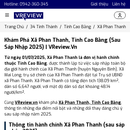
Hotline: 0942-360-345
Giới thiệu
Liên hệ
Trang Chủ
34 Tỉnh Thành
Tỉnh Cao Bằng
Xã Phan Thanh
Khám Phá Xã Phan Thanh, Tỉnh Cao Bằng (Sau
Sáp Nhập 2025) | VReview.vn
Từ ngày 01/07/2025, Xã Phan Thanh là đơn vị hành chính
thuộc Tỉnh Cao Bằng
, được thành lập từ việc sáp nhập toàn bộ
địa giới hành chính của Xã Phan Thanh (huyện Nguyên Bình), Xã
Mai Long, trụ sở chính của Xã Phan Thanh đặt tại Trụ sở UBND
xã Phan Thanh. Xã Phan Thanh có tổng diện tích 138.09 km²,
dân số 6,647 người, với mật độ dân số đạt khoảng 48.14
người/km².
Cùng
VReview.vn
khám phá
Xã Phan Thanh, Tỉnh Cao Bằng
,
thông tin những địa điểm nổi bật và những đổi thay đáng chú ý
sau sáp nhập năm 2025.
Thông tin hành chính Xã Phan Thanh (sau sáp