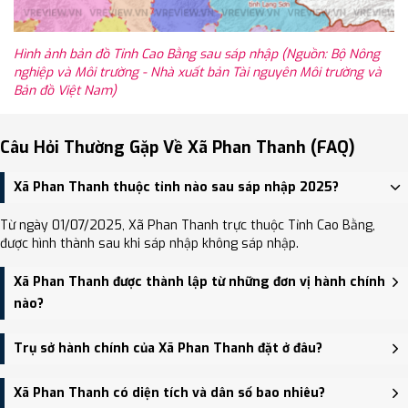
Hình ảnh bản đồ Tỉnh Cao Bằng sau sáp nhập (Nguồn: Bộ Nông
nghiệp và Môi trường - Nhà xuất bản Tài nguyên Môi trường và
Bản đồ Việt Nam)
Câu Hỏi Thường Gặp Về Xã Phan Thanh (FAQ)
Xã Phan Thanh thuộc tỉnh nào sau sáp nhập 2025?
Từ ngày 01/07/2025, Xã Phan Thanh trực thuộc Tỉnh Cao Bằng,
được hình thành sau khi sáp nhập không sáp nhập.
Xã Phan Thanh được thành lập từ những đơn vị hành chính
nào?
Xã Phan Thanh được thành lập trên cơ sở sáp nhập Xã Phan
Trụ sở hành chính của Xã Phan Thanh đặt ở đâu?
Thanh (huyện Nguyên Bình), Xã Mai Long.
Trụ sở hành chính mới của Xã Phan Thanh đặt tại Trụ sở UBND xã
Xã Phan Thanh có diện tích và dân số bao nhiêu?
Phan Thanh - trung tâm khu vực thuận tiện giao thông.