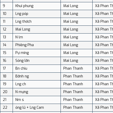
9
Khui phung
Mai Long
Xã Phan T
10
Lng pỏp
Mai Long
Xã Phan T
11
Lng thớch
Mai Long
Xã Phan T
12
Mai Long
Mai Long
Xã Phan T
13
N lm
Mai Long
Xã Phan T
14
Phiêng Pha
Mai Long
Xã Phan T
15
Pự ming
Mai Long
Xã Phan T
16
Sỏng lỡn
Mai Long
Xã Phan T
17
Bn chiu
Phan Thanh
Xã Phan T
18
Bỡnh ng
Phan Thanh
Xã Phan T
19
Lng ch
Phan Thanh
Xã Phan T
20
N mựng
Phan Thanh
Xã Phan T
21
Nm s
Phan Thanh
Xã Phan T
22
ỏng lũ + Lng Cam
Phan Thanh
Xã Phan T