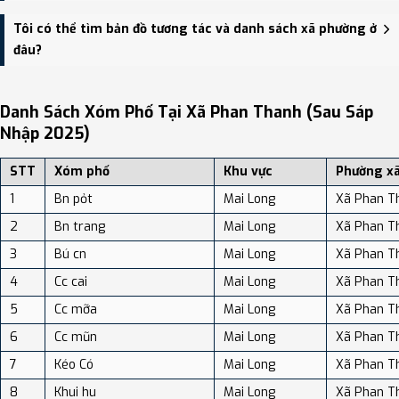
Xã Phan Thanh có Diện tích: 138.09 km², Dân số: 6,647 người, Mật
Tôi có thể tìm bản đồ tương tác và danh sách xã phường ở
độ dân số: Khoảng 48.14 người/km²
đâu?
Bạn có thể xem bản đồ chi tiết, danh sách phường xã, và review
địa điểm tại: VReview.vn - Nền tảng review địa điểm, dịch vụ và du
Danh Sách Xóm Phố Tại Xã Phan Thanh (sau Sáp
lịch uy tín tại Việt Nam.
Nhập 2025)
STT
Xóm phố
Khu vực
Phường x
1
Bn pỏt
Mai Long
Xã Phan T
2
Bn trang
Mai Long
Xã Phan T
3
Bú cn
Mai Long
Xã Phan T
4
Cc cai
Mai Long
Xã Phan T
5
Cc mỡa
Mai Long
Xã Phan T
6
Cc mũn
Mai Long
Xã Phan T
7
Kéo Có
Mai Long
Xã Phan T
8
Khui hu
Mai Long
Xã Phan T