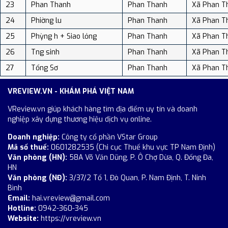
23
Phan Thanh
Phan Thanh
Xã Phan T
24
Phiờng lu
Phan Thanh
Xã Phan T
25
Phỳng h + Siao lỏng
Phan Thanh
Xã Phan T
26
Tng sinh
Phan Thanh
Xã Phan T
27
Tổng Sơ
Phan Thanh
Xã Phan T
VREVIEW.VN - KHÁM PHÁ VIỆT NAM
VReview.vn giúp khách hàng tìm địa điểm uy tín và doanh
nghiệp xây dựng thương hiệu dịch vụ online.
Doanh nghiệp:
Công ty cổ phần VStar Group
Mã số thuế:
0601282535 (Chi cục Thuế khu vực TP Nam Định)
Văn phòng (HN):
58A Võ Văn Dũng, P. Ô Chợ Dừa, Q. Đống Đa,
HN
Văn phòng (NĐ):
3/37/2 Tổ 1, Đò Quan, P. Nam Định, T. Ninh
Bình
Email:
hai.vreview@gmail.com
Hotline:
0942-360-345
Website:
https://vreview.vn