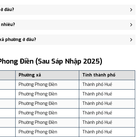
nhập Phường Phong Thu, Xã Phong Mỹ, Xã Phong Xuân.
 ở đâu?
ại 31 Phò Trạch, phường Phong Điền - trung tâm khu vực thuận
 nhiêu?
ố: 27,862 người, Mật độ dân số: Khoảng 47.03 người/km²
 xã phường ở đâu?
, và review địa điểm tại: VReview.vn - Nền tảng review địa điểm,
Phong Điền (sau Sáp Nhập 2025)
Phường xã
Tỉnh thành phố
Phường Phong Điền
Thành phố Huế
Phường Phong Điền
Thành phố Huế
Phường Phong Điền
Thành phố Huế
Phường Phong Điền
Thành phố Huế
Phường Phong Điền
Thành phố Huế
Phường Phong Điền
Thành phố Huế