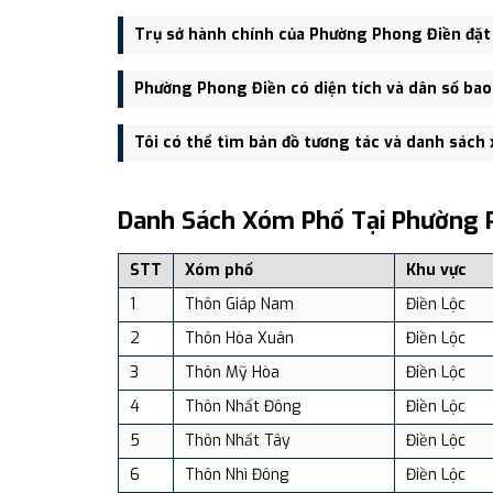
Phường Phong Điền được thành lập trên cơ sở sáp 
Trụ sở hành chính của Phường Phong Điền đặt
Trụ sở hành chính mới của Phường Phong Điền đặt t
Phường Phong Điền có diện tích và dân số bao
tiện giao thông.
Phường Phong Điền có Diện tích: 592.48 km², Dân s
Tôi có thể tìm bản đồ tương tác và danh sách
Bạn có thể xem bản đồ chi tiết, danh sách phường xã
dịch vụ và du lịch uy tín tại Việt Nam.
Danh Sách Xóm Phố Tại Phường 
STT
Xóm phố
Khu vực
1
Thôn Giáp Nam
Điền Lộc
2
Thôn Hòa Xuân
Điền Lộc
3
Thôn Mỹ Hòa
Điền Lộc
4
Thôn Nhất Đông
Điền Lộc
5
Thôn Nhất Tây
Điền Lộc
6
Thôn Nhì Đông
Điền Lộc