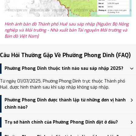
Hình ảnh bản đồ Thành phố Huế sau sáp nhập (Nguồn: Bộ Nông
nghiệp và Môi trường - Nhà xuất bản Tài nguyên Môi trường và
Bản đồ Việt Nam)
Câu Hỏi Thường Gặp Về Phường Phong Dinh (FAQ)
Phường Phong Dinh thuộc tỉnh nào sau sáp nhập 2025?
Từ ngày 01/07/2025, Phường Phong Dinh trực thuộc Thành phố
Huế, được hình thành sau khi sáp nhập không sáp nhập.
Phường Phong Dinh được thành lập từ những đơn vị hành
chính nào?
Phường Phong Dinh được thành lập trên cơ sở sáp nhập Phường
Trụ sở hành chính của Phường Phong Dinh đặt ở đâu?
Phong Hòa, Xã Phong Bình, Xã Phong Chương.
Trụ sở hành chính mới của Phường Phong Dinh đặt tại 168 Phò