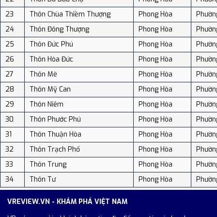
23
Thôn Chùa Thiềm Thượng
Phong Hòa
Phườn
24
Thôn Đông Thượng
Phong Hòa
Phườn
25
Thôn Đức Phú
Phong Hòa
Phườn
26
Thôn Hòa Đức
Phong Hòa
Phườn
27
Thôn Mè
Phong Hòa
Phườn
28
Thôn Mỹ Can
Phong Hòa
Phườn
29
Thôn Niêm
Phong Hòa
Phườn
30
Thôn Phước Phú
Phong Hòa
Phườn
31
Thôn Thuận Hòa
Phong Hòa
Phườn
32
Thôn Trạch Phổ
Phong Hòa
Phườn
33
Thôn Trung
Phong Hòa
Phườn
34
Thôn Tư
Phong Hòa
Phườn
VREVIEW.VN - KHÁM PHÁ VIỆT NAM