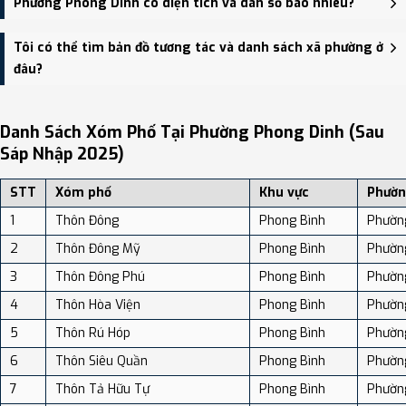
Phường Phong Dinh có diện tích và dân số bao nhiêu?
Trạch Đệm, phường Phong Dinh - trung tâm khu vực thuận tiện
giao thông.
Phường Phong Dinh có Diện tích: 87.17 km², Dân số: 28,012 người,
Tôi có thể tìm bản đồ tương tác và danh sách xã phường ở
Mật độ dân số: Khoảng 321.35 người/km²
đâu?
Bạn có thể xem bản đồ chi tiết, danh sách phường xã, và review
địa điểm tại: VReview.vn - Nền tảng review địa điểm, dịch vụ và du
Danh Sách Xóm Phố Tại Phường Phong Dinh (sau
lịch uy tín tại Việt Nam.
Sáp Nhập 2025)
STT
Xóm phố
Khu vực
Phườn
1
Thôn Đông
Phong Bình
Phườn
2
Thôn Đông Mỹ
Phong Bình
Phườn
3
Thôn Đông Phú
Phong Bình
Phườn
4
Thôn Hòa Viện
Phong Bình
Phườn
5
Thôn Rú Hóp
Phong Bình
Phườn
6
Thôn Siêu Quần
Phong Bình
Phườn
7
Thôn Tả Hữu Tự
Phong Bình
Phườn