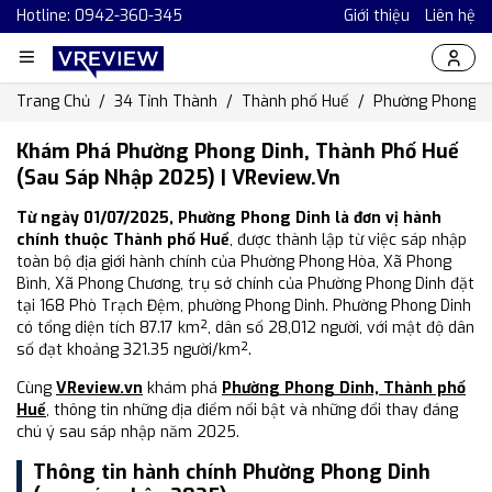
Hotline: 0942-360-345
Giới thiệu
Liên hệ
Trang Chủ
34 Tỉnh Thành
Thành phố Huế
Phường Phong D
Khám Phá Phường Phong Dinh, Thành Phố Huế
(Sau Sáp Nhập 2025) | VReview.vn
Từ ngày 01/07/2025, Phường Phong Dinh là đơn vị hành
chính thuộc Thành phố Huế
, được thành lập từ việc sáp nhập
toàn bộ địa giới hành chính của Phường Phong Hòa, Xã Phong
Bình, Xã Phong Chương, trụ sở chính của Phường Phong Dinh đặt
tại 168 Phò Trạch Đệm, phường Phong Dinh. Phường Phong Dinh
có tổng diện tích 87.17 km², dân số 28,012 người, với mật độ dân
số đạt khoảng 321.35 người/km².
Cùng
VReview.vn
khám phá
Phường Phong Dinh, Thành phố
Huế
, thông tin những địa điểm nổi bật và những đổi thay đáng
chú ý sau sáp nhập năm 2025.
Thông tin hành chính Phường Phong Dinh