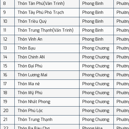
8
Thôn Tân Phú(Vân Trình)
Phong Bình
Phườn
9
Thôn Tây Phú Phò Trạch
Phong Bình
Phườn
10
Thôn Triều Quý
Phong Bình
Phườn
11
Thôn Trung Thạnh(Vấn Trình)
Phong Bình
Phườn
12
Thôn Vĩnh An
Phong Bình
Phườn
13
Thôn Bạu
Phong Chương
Phườn
14
Thôn Chính AN
Phong Chương
Phườn
15
Thôn Đại Phú
Phong Chương
Phườn
16
Thôn Lương Mai
Phong Chương
Phườn
17
Thôn Ma nê
Phong Chương
Phườn
18
Thôn Mỹ Phú
Phong Chương
Phườn
19
Thôn Nhất Phong
Phong Chương
Phườn
20
Thôn Phú Lộc
Phong Chương
Phườn
21
Thôn Trung Thạnh
Phong Chương
Phườn
22
Thôn Ba Bàu Chợ
Phong Hòa
Phườn