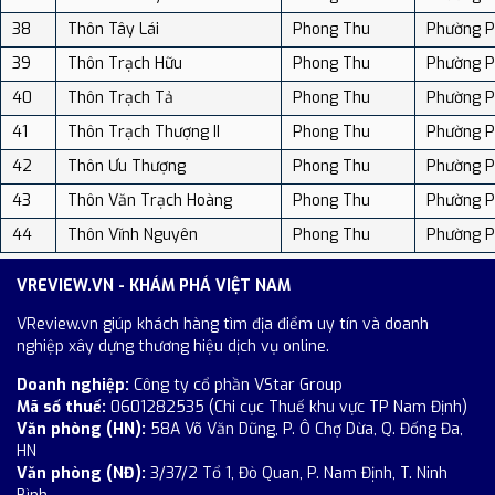
38
Thôn Tây Lái
Phong Thu
Phường P
39
Thôn Trạch Hữu
Phong Thu
Phường P
40
Thôn Trạch Tả
Phong Thu
Phường P
41
Thôn Trạch Thượng II
Phong Thu
Phường P
42
Thôn Ưu Thượng
Phong Thu
Phường P
43
Thôn Văn Trạch Hoàng
Phong Thu
Phường P
44
Thôn Vĩnh Nguyên
Phong Thu
Phường P
VREVIEW.VN - KHÁM PHÁ VIỆT NAM
VReview.vn giúp khách hàng tìm địa điểm uy tín và doanh
nghiệp xây dựng thương hiệu dịch vụ online.
Doanh nghiệp:
Công ty cổ phần VStar Group
Mã số thuế:
0601282535 (Chi cục Thuế khu vực TP Nam Định)
Văn phòng (HN):
58A Võ Văn Dũng, P. Ô Chợ Dừa, Q. Đống Đa,
HN
Văn phòng (NĐ):
3/37/2 Tổ 1, Đò Quan, P. Nam Định, T. Ninh