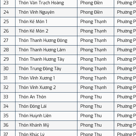
23
Thôn Văn Trạch Hoàng
Phong Điền
Phường P
24
Thôn Vĩnh Nguyên
Phong Điền
Phường P
25
Thôn Kế Môn 1
Phong Thạnh
Phường P
26
Thôn Kế Môn 2
Phong Thạnh
Phường P
27
Thôn Thanh Hương Đông
Phong Thạnh
Phường P
28
Thôn Thanh Hương Lâm
Phong Thạnh
Phường P
29
Thôn Thanh Hương Tây
Phong Thạnh
Phường P
30
Thôn Trung Đồng Tây
Phong Thạnh
Phường P
31
Thôn Vĩnh Xương 1
Phong Thạnh
Phường P
32
Thôn Vĩnh Xương 2
Phong Thạnh
Phường P
33
Thôn An Thôn
Phong Thu
Phường P
34
Thôn Đông Lái
Phong Thu
Phường P
35
Thôn Huỳnh Liên
Phong Thu
Phường P
36
Thôn Khánh Mỹ
Phong Thu
Phường P
37
Thôn Khúc Lý
Phong Thu
Phường P