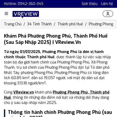
Hotline: 0942-360-345
Giới thiệu
Liên hệ
Trang Chủ
34 Tỉnh Thành
Thành phố Huế
Phường Phong P
Khám Phá Phường Phong Phú, Thành Phố Huế
(Sau Sáp Nhập 2025) | VReview.vn
Từ ngày 01/07/2025, Phường Phong Phú là đơn vị hành
chính thuộc Thành phố Huế
, được thành lập từ việc sáp nhập
toàn bộ địa giới hành chính của Phường Phong Phú, Xã Phong
Thạnh, trụ sở chính của Phường Phong Phú đặt tại Tổ dân phố
Nhất Tây, phường Phong Phú. Phường Phong Phú có tổng diện
tích 60.85 km², dân số 19,057 người, với mật độ dân số đạt
khoảng 313.18 người/km².
Cùng
VReview.vn
khám phá
Phường Phong Phú, Thành phố
Huế
, thông tin những địa điểm nổi bật và những đổi thay đáng
chú ý sau sáp nhập năm 2025.
Thông tin hành chính Phường Phong Phú (sau