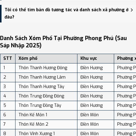
thông.
Phường Phong Phú có Diện tích: 60.85 km², Dân số: 19,057 người,
Tôi có thể tìm bản đồ tương tác và danh sách xã phường ở
Mật độ dân số: Khoảng 313.18 người/km²
đâu?
Bạn có thể xem bản đồ chi tiết, danh sách phường xã, và review
địa điểm tại: VReview.vn - Nền tảng review địa điểm, dịch vụ và du
Danh Sách Xóm Phố Tại Phường Phong Phú (sau
lịch uy tín tại Việt Nam.
Sáp Nhập 2025)
STT
Xóm phố
Khu vực
Phường 
1
Thôn Thanh Hương Đông
Điền Hương
Phường P
2
Thôn Thanh Hương Lâm
Điền Hương
Phường P
3
Thôn Thanh Hương Tây
Điền Hương
Phường P
4
Thôn Trung Đồng Đông
Điền Hương
Phường P
5
Thôn Trung Đồng Tây
Điền Hương
Phường P
6
Thôn Kế Môn 1
Điền Môn
Phường P
7
Thôn Kế Môn 2
Điền Môn
Phường P
8
Thôn Vĩnh Xương 1
Điền Môn
Phường P