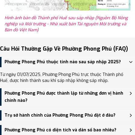
Hình ảnh bản đồ Thành phố Huế sau sáp nhập (Nguồn: Bộ Nông
nghiệp và Môi trường - Nhà xuất bản Tài nguyên Môi trường và
Bản đồ Việt Nam)
Câu Hỏi Thường Gặp Về Phường Phong Phú (FAQ)
Phường Phong Phú thuộc tỉnh nào sau sáp nhập 2025?
Từ ngày 01/07/2025, Phường Phong Phú trực thuộc Thành phố
Huế, được hình thành sau khi sáp nhập không sáp nhập.
Phường Phong Phú được thành lập từ những đơn vị hành
chính nào?
Phường Phong Phú được thành lập trên cơ sở sáp nhập Phường
Trụ sở hành chính của Phường Phong Phú đặt ở đâu?
Phong Phú, Xã Phong Thạnh.
Trụ sở hành chính mới của Phường Phong Phú đặt tại Tổ dân phố
Phường Phong Phú có diện tích và dân số bao nhiêu?
Nhất Tây, phường Phong Phú - trung tâm khu vực thuận tiện giao