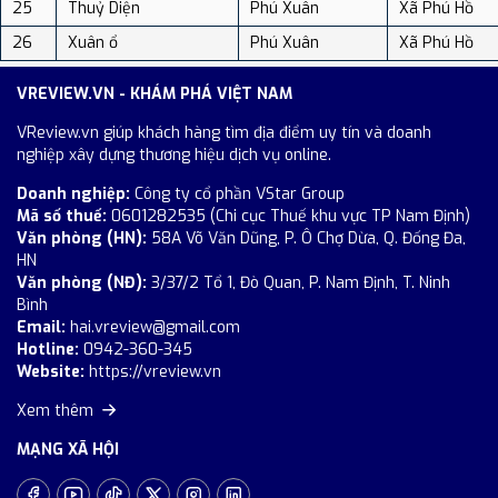
25
Thuỷ Diện
Phú Xuân
Xã Phú Hồ
26
Xuân ổ
Phú Xuân
Xã Phú Hồ
VREVIEW.VN - KHÁM PHÁ VIỆT NAM
VReview.vn giúp khách hàng tìm địa điểm uy tín và doanh
nghiệp xây dựng thương hiệu dịch vụ online.
Doanh nghiệp:
Công ty cổ phần VStar Group
Mã số thuế:
0601282535 (Chi cục Thuế khu vực TP Nam Định)
Văn phòng (HN):
58A Võ Văn Dũng, P. Ô Chợ Dừa, Q. Đống Đa,
HN
Văn phòng (NĐ):
3/37/2 Tổ 1, Đò Quan, P. Nam Định, T. Ninh
Bình
Email:
hai.vreview@gmail.com
Hotline:
0942-360-345
Website:
https://vreview.vn
Xem thêm
MẠNG XÃ HỘI