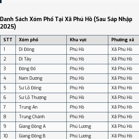
Bạn có thể xem bản đồ chi tiết, danh sách phường xã, và review
địa điểm tại: VReview.vn - Nền tảng review địa điểm, dịch vụ và du
Danh Sách Xóm Phố Tại Xã Phú Hồ (sau Sáp Nhập
lịch uy tín tại Việt Nam.
2025)
STT
Xóm phố
Khu vực
Phường xã
1
Di Đông
Phú Hồ
Xã Phú Hồ
2
Di Tây
Phú Hồ
Xã Phú Hồ
3
Đông Đổ
Phú Hồ
Xã Phú Hồ
4
Nam Dương
Phú Hồ
Xã Phú Hồ
5
Sư Lỗ Đông
Phú Hồ
Xã Phú Hồ
6
Sư Lỗ Thượng
Phú Hồ
Xã Phú Hồ
7
Trung An
Phú Hồ
Xã Phú Hồ
8
Trung Chánh
Phú Hồ
Xã Phú Hồ
9
Giang Đông A
Phú Lương
Xã Phú Hồ
10
Giang Đông B
Phú Lương
Xã Phú Hồ