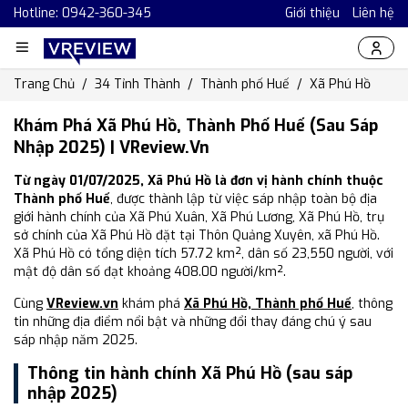
Hotline: 0942-360-345
Giới thiệu
Liên hệ
Trang Chủ
34 Tỉnh Thành
Thành phố Huế
Xã Phú Hồ
Khám Phá Xã Phú Hồ, Thành Phố Huế (Sau Sáp
Nhập 2025) | VReview.vn
Từ ngày 01/07/2025, Xã Phú Hồ là đơn vị hành chính thuộc
Thành phố Huế
, được thành lập từ việc sáp nhập toàn bộ địa
giới hành chính của Xã Phú Xuân, Xã Phú Lương, Xã Phú Hồ, trụ
sở chính của Xã Phú Hồ đặt tại Thôn Quảng Xuyên, xã Phú Hồ.
Xã Phú Hồ có tổng diện tích 57.72 km², dân số 23,550 người, với
mật độ dân số đạt khoảng 408.00 người/km².
Cùng
VReview.vn
khám phá
Xã Phú Hồ, Thành phố Huế
, thông
tin những địa điểm nổi bật và những đổi thay đáng chú ý sau
sáp nhập năm 2025.
Thông tin hành chính Xã Phú Hồ (sau sáp
nhập 2025)