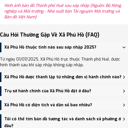
Hình ảnh bản đồ Thành phố Huế sau sáp nhập (Nguồn: Bộ Nông
nghiệp và Môi trường - Nhà xuất bản Tài nguyên Môi trường và
Bản đồ Việt Nam)
Câu Hỏi Thường Gặp Về Xã Phú Hồ (FAQ)
Xã Phú Hồ thuộc tỉnh nào sau sáp nhập 2025?
Từ ngày 01/07/2025, Xã Phú Hồ trực thuộc Thành phố Huế, được
hình thành sau khi sáp nhập không sáp nhập.
Xã Phú Hồ được thành lập từ những đơn vị hành chính nào?
Xã Phú Hồ được thành lập trên cơ sở sáp nhập Xã Phú Xuân, Xã
Trụ sở hành chính của Xã Phú Hồ đặt ở đâu?
Phú Lương, Xã Phú Hồ.
Trụ sở hành chính mới của Xã Phú Hồ đặt tại Thôn Quảng Xuyên,
Xã Phú Hồ có diện tích và dân số bao nhiêu?
xã Phú Hồ - trung tâm khu vực thuận tiện giao thông.
Xã Phú Hồ có Diện tích: 57.72 km², Dân số: 23,550 người, Mật độ
Tôi có thể tìm bản đồ tương tác và danh sách xã phường ở
dân số: Khoảng 408.00 người/km²
đâu?