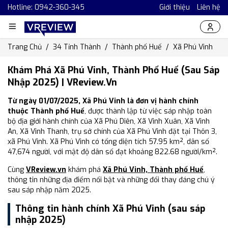
Hotline: 0942-360-345
Giới thiệu
Liên hệ
Trang Chủ
34 Tỉnh Thành
Thành phố Huế
Xã Phú Vinh
Khám Phá Xã Phú Vinh, Thành Phố Huế (Sau Sáp
Nhập 2025) | VReview.vn
Từ ngày 01/07/2025, Xã Phú Vinh là đơn vị hành chính
thuộc Thành phố Huế
, được thành lập từ việc sáp nhập toàn
bộ địa giới hành chính của Xã Phú Diên, Xã Vinh Xuân, Xã Vinh
An, Xã Vinh Thanh, trụ sở chính của Xã Phú Vinh đặt tại Thôn 3,
xã Phú Vinh. Xã Phú Vinh có tổng diện tích 57.95 km², dân số
47,674 người, với mật độ dân số đạt khoảng 822.68 người/km².
Cùng
VReview.vn
khám phá
Xã Phú Vinh, Thành phố Huế
,
thông tin những địa điểm nổi bật và những đổi thay đáng chú ý
sau sáp nhập năm 2025.
Thông tin hành chính Xã Phú Vinh (sau sáp
nhập 2025)