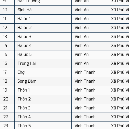
9
Bắc Thượng
Vinh An
Xã Phú V
10
Định Hải
Vinh An
Xã Phú V
11
Hà úc 1
Vinh An
Xã Phú V
12
Hà úc 2
Vinh An
Xã Phú V
13
Hà úc 3
Vinh An
Xã Phú V
14
Hà úc 4
Vinh An
Xã Phú V
15
Hà úc 5
Vinh An
Xã Phú V
16
Trung Hải
Vinh An
Xã Phú V
17
Chợ
Vinh Thanh
Xã Phú V
18
Sông Đầm
Vinh Thanh
Xã Phú V
19
Thôn 1
Vinh Thanh
Xã Phú V
20
Thôn 2
Vinh Thanh
Xã Phú V
21
Thôn 3
Vinh Thanh
Xã Phú V
22
Thôn 4
Vinh Thanh
Xã Phú V
23
Thôn 5
Vinh Thanh
Xã Phú V