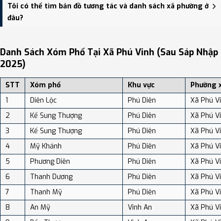
Xã Phú Vinh có Diện tích: 57.95 km², Dân số: 47,674 người, Mật độ
Tôi có thể tìm bản đồ tương tác và danh sách xã phường ở
dân số: Khoảng 822.68 người/km²
đâu?
Bạn có thể xem bản đồ chi tiết, danh sách phường xã, và review
địa điểm tại: VReview.vn - Nền tảng review địa điểm, dịch vụ và du
Danh Sách Xóm Phố Tại Xã Phú Vinh (sau Sáp Nhập
lịch uy tín tại Việt Nam.
2025)
STT
Xóm phố
Khu vực
Phường 
1
Diên Lộc
Phú Diên
Xã Phú V
2
Kế Sung Thượng
Phú Diên
Xã Phú V
3
Kế Sung Thượng
Phú Diên
Xã Phú V
4
Mỹ Khánh
Phú Diên
Xã Phú V
5
Phương Diên
Phú Diên
Xã Phú V
6
Thanh Dương
Phú Diên
Xã Phú V
7
Thanh Mỹ
Phú Diên
Xã Phú V
8
An Mỹ
Vinh An
Xã Phú V