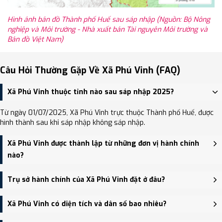
Hình ảnh bản đồ Thành phố Huế sau sáp nhập (Nguồn: Bộ Nông
nghiệp và Môi trường - Nhà xuất bản Tài nguyên Môi trường và
Bản đồ Việt Nam)
Câu Hỏi Thường Gặp Về Xã Phú Vinh (FAQ)
Xã Phú Vinh thuộc tỉnh nào sau sáp nhập 2025?
Từ ngày 01/07/2025, Xã Phú Vinh trực thuộc Thành phố Huế, được
hình thành sau khi sáp nhập không sáp nhập.
Xã Phú Vinh được thành lập từ những đơn vị hành chính
nào?
Xã Phú Vinh được thành lập trên cơ sở sáp nhập Xã Phú Diên, Xã
Trụ sở hành chính của Xã Phú Vinh đặt ở đâu?
Vinh Xuân, Xã Vinh An, Xã Vinh Thanh.
Trụ sở hành chính mới của Xã Phú Vinh đặt tại Thôn 3, xã Phú Vinh
Xã Phú Vinh có diện tích và dân số bao nhiêu?
- trung tâm khu vực thuận tiện giao thông.