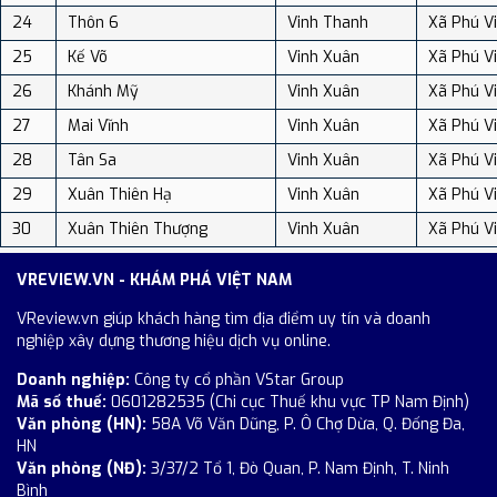
24
Thôn 6
Vinh Thanh
Xã Phú V
25
Kế Võ
Vinh Xuân
Xã Phú V
26
Khánh Mỹ
Vinh Xuân
Xã Phú V
27
Mai Vĩnh
Vinh Xuân
Xã Phú V
28
Tân Sa
Vinh Xuân
Xã Phú V
29
Xuân Thiên Hạ
Vinh Xuân
Xã Phú V
30
Xuân Thiên Thượng
Vinh Xuân
Xã Phú V
VREVIEW.VN - KHÁM PHÁ VIỆT NAM
VReview.vn giúp khách hàng tìm địa điểm uy tín và doanh
nghiệp xây dựng thương hiệu dịch vụ online.
Doanh nghiệp:
Công ty cổ phần VStar Group
Mã số thuế:
0601282535 (Chi cục Thuế khu vực TP Nam Định)
Văn phòng (HN):
58A Võ Văn Dũng, P. Ô Chợ Dừa, Q. Đống Đa,
HN
Văn phòng (NĐ):
3/37/2 Tổ 1, Đò Quan, P. Nam Định, T. Ninh
Bình