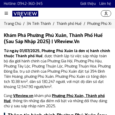
Hotline: 0942-360-345
Giới thiệu
Liên hệ
Trang Chủ
34 Tỉnh Thành
Thành phố Huế
Phường Phú Xuâ
Khám Phá Phường Phú Xuân, Thành Phố Huế
(Sau Sáp Nhập 2025) | VReview.vn
Từ ngày 01/07/2025, Phường Phú Xuân là đơn vị hành chính
thuộc Thành phố Huế
, được thành lập từ việc sáp nhập toàn
bộ địa giới hành chính của Phường Gia Hội, Phường Phú Hậu,
Phường Tây Lộc, Phường Thuận Lộc, Phường Thuận Hòa, Phường
Đông Ba, trụ sở chính của Phường Phú Xuân đặt tại 394 Đinh
Tiên Hoàng, phường Phú Xuân. Phường Phú Xuân có tổng diện
tích 10.38 km², dân số 130,247 người, với mật độ dân số đạt
khoảng 12,547.90 người/km².
Cùng
VReview.vn
khám phá
Phường Phú Xuân, Thành phố
Huế
, thông tin những địa điểm nổi bật và những đổi thay đáng
chú ý sau sáp nhập năm 2025.