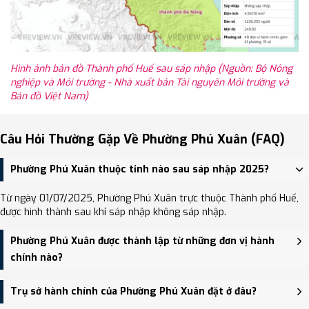
Hình ảnh bản đồ Thành phố Huế sau sáp nhập (Nguồn: Bộ Nông
nghiệp và Môi trường - Nhà xuất bản Tài nguyên Môi trường và
Bản đồ Việt Nam)
Câu Hỏi Thường Gặp Về Phường Phú Xuân (FAQ)
Phường Phú Xuân thuộc tỉnh nào sau sáp nhập 2025?
Từ ngày 01/07/2025, Phường Phú Xuân trực thuộc Thành phố Huế,
được hình thành sau khi sáp nhập không sáp nhập.
Phường Phú Xuân được thành lập từ những đơn vị hành
chính nào?
Phường Phú Xuân được thành lập trên cơ sở sáp nhập Phường Gia
Trụ sở hành chính của Phường Phú Xuân đặt ở đâu?
Hội, Phường Phú Hậu, Phường Tây Lộc, Phường Thuận Lộc, Phường