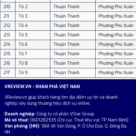
210
Tổ 2
Thuận Thành
Phường Phú Xuân
211
Tổ 3
Thuận Thành
Phường Phú Xuân
212
Tổ 4
Thuận Thành
Phường Phú Xuân
213
Tổ 5
Thuận Thành
Phường Phú Xuân
214
Tổ 6
Thuận Thành
Phường Phú Xuân
215
Tổ 7
Thuận Thành
Phường Phú Xuân
216
Tổ 8
Thuận Thành
Phường Phú Xuân
217
Tổ 9
Thuận Thành
Phường Phú Xuân
VREVIEW.VN - KHÁM PHÁ VIỆT NAM
VReview.vn giúp khách hàng tìm địa điểm uy tín và doanh
nghiệp xây dựng thương hiệu dịch vụ online.
Doanh nghiệp:
Công ty cổ phần VStar Group
Mã số thuế:
0601282535 (Chi cục Thuế khu vực TP Nam Định)
Văn phòng (HN):
58A Võ Văn Dũng, P. Ô Chợ Dừa, Q. Đống Đa,
HN