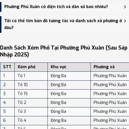
Thuận Hòa, Phường Đông Ba.
Trụ sở hành chính mới của Phường Phú Xuân đặt tại 394 Đinh Tiên
Phường Phú Xuân có diện tích và dân số bao nhiêu?
Hoàng, phường Phú Xuân - trung tâm khu vực thuận tiện giao
thông.
Phường Phú Xuân có Diện tích: 10.38 km², Dân số: 130,247 người,
Tôi có thể tìm bản đồ tương tác và danh sách xã phường ở
Mật độ dân số: Khoảng 12,547.90 người/km²
đâu?
Bạn có thể xem bản đồ chi tiết, danh sách phường xã, và review
địa điểm tại: VReview.vn - Nền tảng review địa điểm, dịch vụ và du
Danh Sách Xóm Phố Tại Phường Phú Xuân (sau Sáp
lịch uy tín tại Việt Nam.
Nhập 2025)
STT
Xóm phố
Khu vực
Phường xã
1
Tổ 1
Đông Ba
Phường Phú Xuân
2
Tổ 10
Đông Ba
Phường Phú Xuân
3
Tổ 15
Đông Ba
Phường Phú Xuân
4
Tổ 2
Đông Ba
Phường Phú Xuân
5
Tổ 3
Đông Ba
Phường Phú Xuân
6
Tổ 4
Đông Ba
Phường Phú Xuân