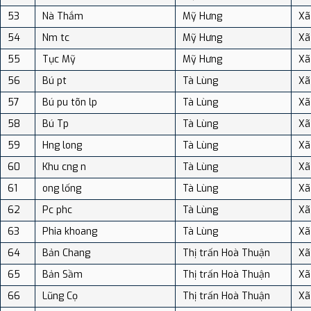
53
Nà Thắm
Mỹ Hưng
Xã
54
Nm tc
Mỹ Hưng
Xã
55
Tục Mỹ
Mỹ Hưng
Xã
56
Bú pt
Tà Lùng
Xã
57
Bú pu tõn lp
Tà Lùng
Xã
58
Bú Tp
Tà Lùng
Xã
59
Hng long
Tà Lùng
Xã
60
Khu cng n
Tà Lùng
Xã
61
ong lống
Tà Lùng
Xã
62
Pc phc
Tà Lùng
Xã
63
Phia khoang
Tà Lùng
Xã
64
Bản Chang
Thị trấn Hoà Thuận
Xã
65
Bản Sầm
Thị trấn Hoà Thuận
Xã
66
Lũng Cọ
Thị trấn Hoà Thuận
Xã