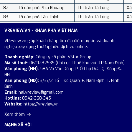
82
Tổ dân phố Phia Khoang
Thị trấn Tà Lùng
Xã
83
Tổ dân phố Tân Thịnh
Thị trấn Tà Lùng
Xã
VREVIEW.VN - KHÁM PHÁ VIỆT NAM
VReview.vn giúp khách hàng tìm địa điểm uy tín và doanh
nghiệp xây dựng thương hiệu dịch vụ online.
Doanh nghiệp:
Công ty cổ phần VStar Group
Mã số thuế:
0601282535 (Chi cục Thuế khu vực TP Nam Định)
Văn phòng (HN):
58A Võ Văn Dũng, P. Ô Chợ Dừa, Q. Đống Đa,
HN
Văn phòng (NĐ):
3/37/2 Tổ 1, Đò Quan, P. Nam Định, T. Ninh
Bình
Email:
hai.vreview@gmail.com
Hotline:
0942-360-345
Website:
https://vreview.vn
Xem thêm
MẠNG XÃ HỘI