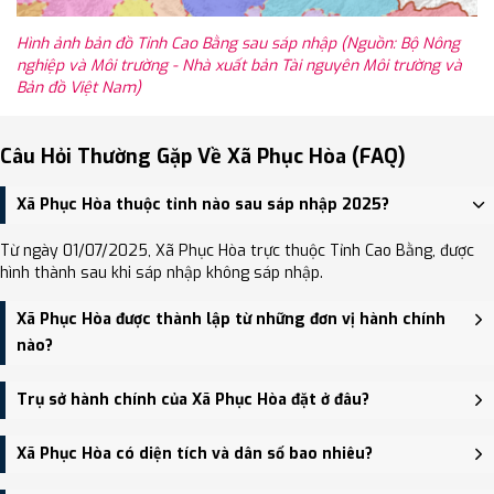
Hình ảnh bản đồ Tỉnh Cao Bằng sau sáp nhập (Nguồn: Bộ Nông
nghiệp và Môi trường - Nhà xuất bản Tài nguyên Môi trường và
Bản đồ Việt Nam)
Câu Hỏi Thường Gặp Về Xã Phục Hòa (FAQ)
Xã Phục Hòa thuộc tỉnh nào sau sáp nhập 2025?
Từ ngày 01/07/2025, Xã Phục Hòa trực thuộc Tỉnh Cao Bằng, được
hình thành sau khi sáp nhập không sáp nhập.
Xã Phục Hòa được thành lập từ những đơn vị hành chính
nào?
Xã Phục Hòa được thành lập trên cơ sở sáp nhập Thị trấn Tà Lùng,
Trụ sở hành chính của Xã Phục Hòa đặt ở đâu?
Thị trấn Hòa Thuận, Xã Mỹ Hưng, Xã Đại Sơn.
Trụ sở hành chính mới của Xã Phục Hòa đặt tại đang cập nhật -
Xã Phục Hòa có diện tích và dân số bao nhiêu?
trung tâm khu vực thuận tiện giao thông.