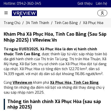
Hotline: 0942-360-345
Giới thiệu
Liên hệ
Trang Chủ
34 Tỉnh Thành
Tỉnh Cao Bằng
Xã Phục Hòa
Khám Phá Xã Phục Hòa, Tỉnh Cao Bằng (Sau Sáp
Nhập 2025) | VReview.vn
Từ ngày 01/07/2025, Xã Phục Hòa là đơn vị hành chính
thuộc Tỉnh Cao Bằng
, được thành lập từ việc sáp nhập toàn bộ
địa giới hành chính của Thị trấn Tà Lùng, Thị trấn Hòa Thuận, Xã
Mỹ Hưng, Xã Đại Sơn, trụ sở chính của Xã Phục Hòa đặt tại đang
cập nhật. Xã Phục Hòa có tổng diện tích 122.70 km², dân số
14,339 người, với mật độ dân số đạt khoảng 116.86 người/km².
Cùng
VReview.vn
khám phá
Xã Phục Hòa, Tỉnh Cao Bằng
,
thông tin những địa điểm nổi bật và những đổi thay đáng chú ý
sau sáp nhập năm 2025.
Thông tin hành chính Xã Phục Hòa (sau sáp
nhập 2025)