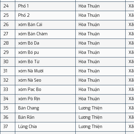
24
Phố 1
Hòa Thuận
Xã
25
Phố 2
Hòa Thuận
Xã
26
xóm Bản Cải
Hòa Thuận
Xã
27
xóm Bản Chàm
Hòa Thuận
Xã
28
xóm Bó Da
Hòa Thuận
Xã
29
xóm Bó pu
Hòa Thuận
Xã
30
xóm Bó Từ
Hòa Thuận
Xã
31
xóm Nà Mười
Hòa Thuận
Xã
32
xóm Nà Seo
Hòa Thuận
Xã
33
xóm Pac Bo
Hòa Thuận
Xã
34
xóm Pò Rịn
Hòa Thuận
Xã
35
Bản Chang
Lương Thiện
Xã
36
Bản Rắn
Lương Thiện
Xã
37
Lũng Chỉa
Lương Thiện
Xã