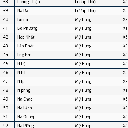
38
Lương Thiện
Lương Thiện
Xã
39
Nà Rạ
Lương Thiện
Xã
40
Bn mi
Mỹ Hưng
Xã
41
Bó Phường
Mỹ Hưng
Xã
42
Hợp Nhất
Mỹ Hưng
Xã
43
Lập Phân
Mỹ Hưng
Xã
44
Lng Nm
Mỹ Hưng
Xã
45
N bỳ
Mỹ Hưng
Xã
46
N lch
Mỹ Hưng
Xã
47
N lp
Mỹ Hưng
Xã
48
N phng
Mỹ Hưng
Xã
49
Nà Chào
Mỹ Hưng
Xã
50
Nà Lếch
Mỹ Hưng
Xã
51
Nà Quang
Mỹ Hưng
Xã
52
Nà Riềng
Mỹ Hưng
Xã