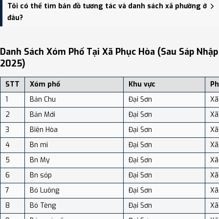
Xã Phục Hòa có Diện tích: 122.70 km², Dân số: 14,339 người, Mật
Tôi có thể tìm bản đồ tương tác và danh sách xã phường ở
độ dân số: Khoảng 116.86 người/km²
đâu?
Bạn có thể xem bản đồ chi tiết, danh sách phường xã, và review
địa điểm tại: VReview.vn - Nền tảng review địa điểm, dịch vụ và du
Danh Sách Xóm Phố Tại Xã Phục Hòa (sau Sáp Nhập
lịch uy tín tại Việt Nam.
2025)
STT
Xóm phố
Khu vực
Ph
1
Bản Chu
Đại Sơn
Xã
2
Bản Mới
Đại Sơn
Xã
3
Biên Hòa
Đại Sơn
Xã
4
Bn mi
Đại Sơn
Xã
5
Bn My
Đại Sơn
Xã
6
Bn sỏp
Đại Sơn
Xã
7
Bó Luông
Đại Sơn
Xã
8
Bó Tèng
Đại Sơn
Xã