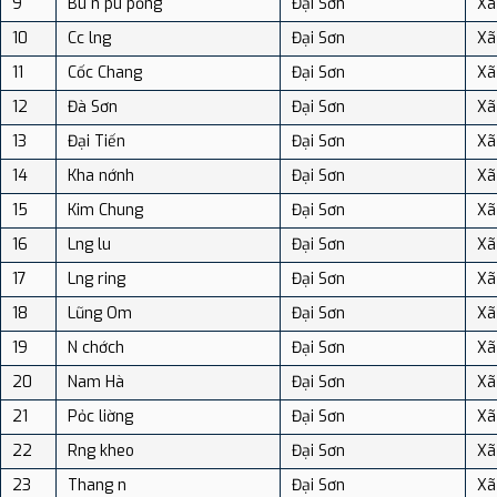
9
Bú n pú pống
Đại Sơn
Xã
10
Cc lng
Đại Sơn
Xã
11
Cốc Chang
Đại Sơn
Xã
12
Đà Sơn
Đại Sơn
Xã
13
Đại Tiến
Đại Sơn
Xã
14
Kha nớnh
Đại Sơn
Xã
15
Kim Chung
Đại Sơn
Xã
16
Lng lu
Đại Sơn
Xã
17
Lng ring
Đại Sơn
Xã
18
Lũng Om
Đại Sơn
Xã
19
N chớch
Đại Sơn
Xã
20
Nam Hà
Đại Sơn
Xã
21
Pỏc liờng
Đại Sơn
Xã
22
Rng kheo
Đại Sơn
Xã
23
Thang n
Đại Sơn
Xã