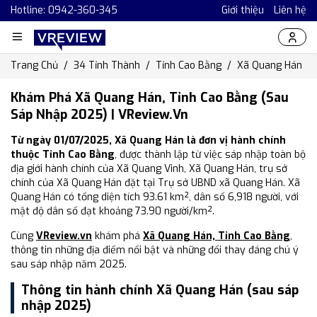
Hotline: 0942-360-345
Giới thiệu
Liên hệ
Trang Chủ
34 Tỉnh Thành
Tỉnh Cao Bằng
Xã Quang Hán
Khám Phá Xã Quang Hán, Tỉnh Cao Bằng (Sau
Sáp Nhập 2025) | VReview.vn
Từ ngày 01/07/2025, Xã Quang Hán là đơn vị hành chính
thuộc Tỉnh Cao Bằng
, được thành lập từ việc sáp nhập toàn bộ
địa giới hành chính của Xã Quang Vinh, Xã Quang Hán, trụ sở
chính của Xã Quang Hán đặt tại Trụ sở UBND xã Quang Hán. Xã
Quang Hán có tổng diện tích 93.61 km², dân số 6,918 người, với
mật độ dân số đạt khoảng 73.90 người/km².
Cùng
VReview.vn
khám phá
Xã Quang Hán, Tỉnh Cao Bằng
,
thông tin những địa điểm nổi bật và những đổi thay đáng chú ý
sau sáp nhập năm 2025.
Thông tin hành chính Xã Quang Hán (sau sáp
nhập 2025)