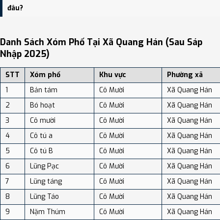
dân số: Khoảng 73.90 người/km²
đâu?
Bạn có thể xem bản đồ chi tiết, danh sách phường xã, và review
địa điểm tại: VReview.vn - Nền tảng review địa điểm, dịch vụ và du
Danh Sách Xóm Phố Tại Xã Quang Hán (sau Sáp
lịch uy tín tại Việt Nam.
Nhập 2025)
STT
Xóm phố
Khu vực
Phường xã
1
Bản tám
Cô Mười
Xã Quang Hán
2
Bó hoạt
Cô Mười
Xã Quang Hán
3
Cô mười
Cô Mười
Xã Quang Hán
4
Cô tú a
Cô Mười
Xã Quang Hán
5
Cô tú B
Cô Mười
Xã Quang Hán
6
Lũng Pạc
Cô Mười
Xã Quang Hán
7
Lũng táng
Cô Mười
Xã Quang Hán
8
Lũng Táo
Cô Mười
Xã Quang Hán
9
Nặm Thúm
Cô Mười
Xã Quang Hán