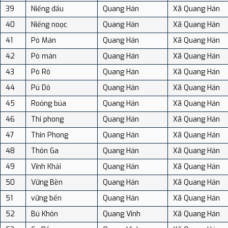
39
Niếng đẩu
Quang Hán
Xã Quang Hán
40
Niếng noọc
Quang Hán
Xã Quang Hán
41
Pò Mán
Quang Hán
Xã Quang Hán
42
Pò mán
Quang Hán
Xã Quang Hán
43
Pò Rô
Quang Hán
Xã Quang Hán
44
Pú Dô
Quang Hán
Xã Quang Hán
45
Roỏng búa
Quang Hán
Xã Quang Hán
46
Thi phong
Quang Hán
Xã Quang Hán
47
Thin Phong
Quang Hán
Xã Quang Hán
48
Thôn Ga
Quang Hán
Xã Quang Hán
49
Vĩnh Khải
Quang Hán
Xã Quang Hán
50
Vững Bền
Quang Hán
Xã Quang Hán
51
vững bến
Quang Hán
Xã Quang Hán
52
Bú Khôn
Quang Vinh
Xã Quang Hán