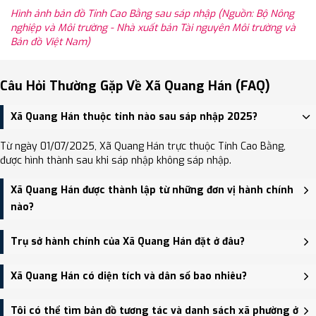
Hình ảnh bản đồ Tỉnh Cao Bằng sau sáp nhập (Nguồn: Bộ Nông
nghiệp và Môi trường - Nhà xuất bản Tài nguyên Môi trường và
Bản đồ Việt Nam)
Câu Hỏi Thường Gặp Về Xã Quang Hán (FAQ)
Xã Quang Hán thuộc tỉnh nào sau sáp nhập 2025?
Từ ngày 01/07/2025, Xã Quang Hán trực thuộc Tỉnh Cao Bằng,
được hình thành sau khi sáp nhập không sáp nhập.
Xã Quang Hán được thành lập từ những đơn vị hành chính
nào?
Xã Quang Hán được thành lập trên cơ sở sáp nhập Xã Quang Vinh,
Trụ sở hành chính của Xã Quang Hán đặt ở đâu?
Xã Quang Hán.
Trụ sở hành chính mới của Xã Quang Hán đặt tại Trụ sở UBND xã
Xã Quang Hán có diện tích và dân số bao nhiêu?
Quang Hán - trung tâm khu vực thuận tiện giao thông.
Xã Quang Hán có Diện tích: 93.61 km², Dân số: 6,918 người, Mật độ
Tôi có thể tìm bản đồ tương tác và danh sách xã phường ở