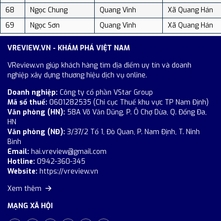
68
Ngọc Chung
Quang Vinh
Xã Quang Hán
69
Ngọc Sơn
Quang Vinh
Xã Quang Hán
VREVIEW.VN - KHÁM PHÁ VIỆT NAM
VReview.vn giúp khách hàng tìm địa điểm uy tín và doanh
nghiệp xây dựng thương hiệu dịch vụ online.
Doanh nghiệp:
Công ty cổ phần VStar Group
Mã số thuế:
0601282535 (Chi cục Thuế khu vực TP Nam Định)
Văn phòng (HN):
58A Võ Văn Dũng, P. Ô Chợ Dừa, Q. Đống Đa,
HN
Văn phòng (NĐ):
3/37/2 Tổ 1, Đò Quan, P. Nam Định, T. Ninh
Bình
Email:
hai.vreview@gmail.com
Hotline:
0942-360-345
Website:
https://vreview.vn
Xem thêm
MẠNG XÃ HỘI