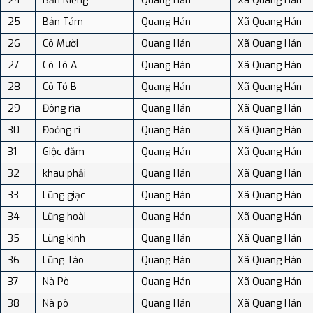
24
Bản Niếng
Quang Hán
Xã Quang Hán
25
Bản Tám
Quang Hán
Xã Quang Hán
26
Cô Mười
Quang Hán
Xã Quang Hán
27
Cô Tó A
Quang Hán
Xã Quang Hán
28
Cô Tó B
Quang Hán
Xã Quang Hán
29
Đông rìa
Quang Hán
Xã Quang Hán
30
Đoỏng rì
Quang Hán
Xã Quang Hán
31
Giộc đăm
Quang Hán
Xã Quang Hán
32
khau phải
Quang Hán
Xã Quang Hán
33
Lũng giạc
Quang Hán
Xã Quang Hán
34
Lũng hoài
Quang Hán
Xã Quang Hán
35
Lũng kinh
Quang Hán
Xã Quang Hán
36
Lũng Táo
Quang Hán
Xã Quang Hán
37
Nà Pò
Quang Hán
Xã Quang Hán
38
Nà pò
Quang Hán
Xã Quang Hán