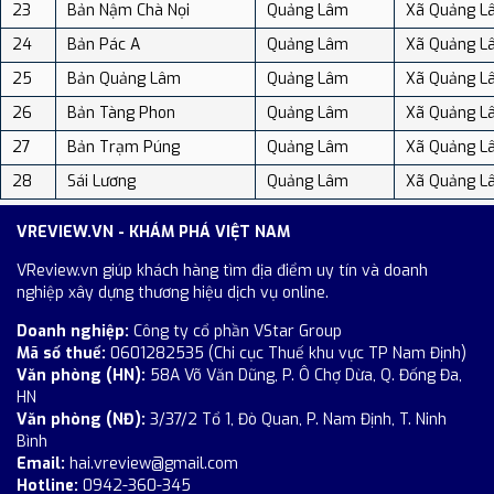
23
Bản Nậm Chà Nọi
Quảng Lâm
Xã Quảng L
24
Bản Pác A
Quảng Lâm
Xã Quảng L
25
Bản Quảng Lâm
Quảng Lâm
Xã Quảng L
26
Bản Tàng Phon
Quảng Lâm
Xã Quảng L
27
Bản Trạm Púng
Quảng Lâm
Xã Quảng L
28
Sái Lương
Quảng Lâm
Xã Quảng L
VREVIEW.VN - KHÁM PHÁ VIỆT NAM
VReview.vn giúp khách hàng tìm địa điểm uy tín và doanh
nghiệp xây dựng thương hiệu dịch vụ online.
Doanh nghiệp:
Công ty cổ phần VStar Group
Mã số thuế:
0601282535 (Chi cục Thuế khu vực TP Nam Định)
Văn phòng (HN):
58A Võ Văn Dũng, P. Ô Chợ Dừa, Q. Đống Đa,
HN
Văn phòng (NĐ):
3/37/2 Tổ 1, Đò Quan, P. Nam Định, T. Ninh
Bình
Email:
hai.vreview@gmail.com
Hotline:
0942-360-345