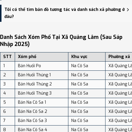
thông.
Xã Quảng Lâm có Diện tích: 233.25 km², Dân số: 10,021 người, Mật
Tôi có thể tìm bản đồ tương tác và danh sách xã phường ở
độ dân số: Khoảng 42.96 người/km²
đâu?
Bạn có thể xem bản đồ chi tiết, danh sách phường xã, và review
địa điểm tại: VReview.vn - Nền tảng review địa điểm, dịch vụ và du
Danh Sách Xóm Phố Tại Xã Quảng Lâm (sau Sáp
lịch uy tín tại Việt Nam.
Nhập 2025)
STT
Xóm phố
Khu vực
Phường xã
1
Bản Huổi Po
Na Cô Sa
Xã Quảng L
2
Bản Huổi Thủng 1
Na Cô Sa
Xã Quảng L
3
Bản Huổi Thủng 2
Na Cô Sa
Xã Quảng L
4
Bản Huổi Thủng 3
Na Cô Sa
Xã Quảng L
5
Bản Na Cô Sa 1
Na Cô Sa
Xã Quảng L
6
Bản Na Cô Sa 2
Na Cô Sa
Xã Quảng L
7
Bản Na Cô Sa 3
Na Cô Sa
Xã Quảng L
8
Bản Na Cô Sa 4
Na Cô Sa
Xã Quảng L