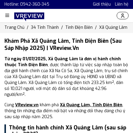
Hotline: 0942-360-345
Giới thiệu
Liên hệ
Trang Chủ
34 Tỉnh Thành
Tỉnh Điện Biên
Xã Quảng Lâm
Khám Phá Xã Quảng Lâm, Tỉnh Điện Biên (Sau
Sáp Nhập 2025) | VReview.vn
Từ ngày 01/07/2025, Xã Quảng Lâm là đơn vị hành chính
thuộc Tỉnh Điện Biên
, được thành lập từ việc sáp nhập toàn bộ
địa giới hành chính của Xã Na Cô Sa, Xã Quảng Lâm, trụ sở chính
của Xã Quảng Lâm đặt tại Trụ sở Đảng ủy, HĐND và UBND xã
Quảng Lâm. Xã Quảng Lâm có tổng diện tích 233.25 km², dân
số 10,021 người, với mật độ dân số đạt khoảng 42.96
người/km².
Cùng
VReview.vn
khám phá
Xã Quảng Lâm, Tỉnh Điện Biên
,
thông tin những địa điểm nổi bật và những đổi thay đáng chú ý
sau sáp nhập năm 2025.
Thông tin hành chính Xã Quảng Lâm (sau sáp