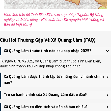
Hình ảnh bản đồ Tỉnh Điện Biên sau sáp nhập (Nguồn: Bộ Nông
nghiệp và Môi trường - Nhà xuất bản Tài nguyên Môi trường và
Bản đồ Việt Nam)
Câu Hỏi Thường Gặp Về Xã Quảng Lâm (FAQ)
Xã Quảng Lâm thuộc tỉnh nào sau sáp nhập 2025?
Từ ngày 01/07/2025, Xã Quảng Lâm trực thuộc Tỉnh Điện Biên,
được hình thành sau khi sáp nhập không sáp nhập.
Xã Quảng Lâm được thành lập từ những đơn vị hành chính
nào?
Xã Quảng Lâm được thành lập trên cơ sở sáp nhập Xã Na Cô Sa,
Trụ sở hành chính của Xã Quảng Lâm đặt ở đâu?
Xã Quảng Lâm.
Trụ sở hành chính mới của Xã Quảng Lâm đặt tại Trụ sở Đảng ủy,
Xã Quảng Lâm có diện tích và dân số bao nhiêu?
HĐND và UBND xã Quảng Lâm - trung tâm khu vực thuận tiện giao