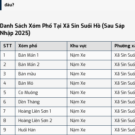
độ dân số: Khoảng 63.84 người/km²
đâu?
Bạn có thể xem bản đồ chi tiết, danh sách phường xã, và review
địa điểm tại: VReview.vn - Nền tảng review địa điểm, dịch vụ và du
Danh Sách Xóm Phố Tại Xã Sin Suối Hồ (sau Sáp
lịch uy tín tại Việt Nam.
Nhập 2025)
STT
Xóm phố
Khu vực
Phường x
1
Bản Mấn 1
Nậm Xe
Xã Sin Suố
2
Bản Mấn 2
Nậm Xe
Xã Sin Suố
3
Bản mầu
Nậm Xe
Xã Sin Suố
4
Bản Mỏ
Nậm Xe
Xã Sin Suố
5
Co Muông
Nậm Xe
Xã Sin Suố
6
Dền Thàng
Nậm Xe
Xã Sin Suố
7
Hoàng Liên Sơn 1
Nậm Xe
Xã Sin Suố
8
Hoàng Liên Sơn 2
Nậm Xe
Xã Sin Suố
9
Huổi Hán
Nậm Xe
Xã Sin Suố