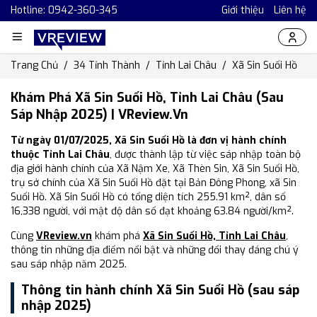
Hotline: 0942-360-345
Giới thiệu
Liên hệ
Trang Chủ
34 Tỉnh Thành
Tỉnh Lai Châu
Xã Sin Suối Hồ
Khám Phá Xã Sin Suối Hồ, Tỉnh Lai Châu (Sau
Sáp Nhập 2025) | VReview.vn
Từ ngày 01/07/2025, Xã Sin Suối Hồ là đơn vị hành chính
thuộc Tỉnh Lai Châu
, được thành lập từ việc sáp nhập toàn bộ
địa giới hành chính của Xã Nậm Xe, Xã Thèn Sin, Xã Sin Suối Hồ,
trụ sở chính của Xã Sin Suối Hồ đặt tại Bản Đông Phong, xã Sin
Suối Hồ. Xã Sin Suối Hồ có tổng diện tích 255.91 km², dân số
16,338 người, với mật độ dân số đạt khoảng 63.84 người/km².
Cùng
VReview.vn
khám phá
Xã Sin Suối Hồ, Tỉnh Lai Châu
,
thông tin những địa điểm nổi bật và những đổi thay đáng chú ý
sau sáp nhập năm 2025.
Thông tin hành chính Xã Sin Suối Hồ (sau sáp
nhập 2025)