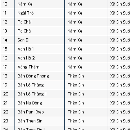
10
Nậm Xe
Nậm Xe
Xã Sin Suố
11
Ngài Trồ
Nậm Xe
Xã Sin Suố
12
Pa Chải
Nậm Xe
Xã Sin Suố
13
Po Chà
Nậm Xe
Xã Sin Suố
14
Sàn Di
Nậm Xe
Xã Sin Suố
15
Van Hồ 1
Nậm Xe
Xã Sin Suố
16
Van Hồ 2
Nậm Xe
Xã Sin Suố
17
Vàng Thẩm
Nậm Xe
Xã Sin Suố
18
Bản Đông Phong
Thèn Sin
Xã Sin Suố
19
Bản Lở Thàng
Thèn Sin
Xã Sin Suố
20
Bản Lở Thàng II
Thèn Sin
Xã Sin Suố
21
Bản Na Đông
Thèn Sin
Xã Sin Suố
22
Bản Pan Khèo
Thèn Sin
Xã Sin Suố
23
Bản Thèn Sìn
Thèn Sin
Xã Sin Suố