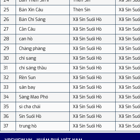
24
Bản Thèn Sìn II
Thèn Sin
Xã Sin Suố
25
Bản Xin Câu
Thèn Sin
Xã Sin Suố
26
Bản Chí Sáng
Xã Sin Suối Hồ
Xã Sin Suố
27
Cằn Câu
Xã Sin Suối Hồ
Xã Sin Suố
28
can hồ
Xã Sin Suối Hồ
Xã Sin Suố
29
Chàng phàng
Xã Sin Suối Hồ
Xã Sin Suố
30
chi sang
Xã Sin Suối Hồ
Xã Sin Suố
31
chí sáng thầu
Xã Sin Suối Hồ
Xã Sin Suố
32
Rền Sun
Xã Sin Suối Hồ
Xã Sin Suố
33
sân bay
Xã Sin Suối Hồ
Xã Sin Suố
34
Sàng Mao Phó
Xã Sin Suối Hồ
Xã Sin Suố
35
sì cha chải
Xã Sin Suối Hồ
Xã Sin Suố
36
Sin Suối Hồ
Xã Sin Suối Hồ
Xã Sin Suố
37
trung hồ
Xã Sin Suối Hồ
Xã Sin Suố