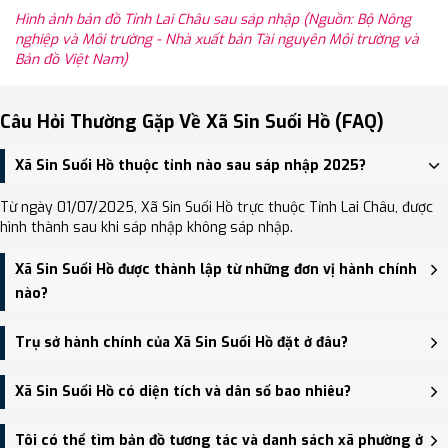
Hình ảnh bản đồ Tỉnh Lai Châu sau sáp nhập (Nguồn: Bộ Nông
nghiệp và Môi trường - Nhà xuất bản Tài nguyên Môi trường và
Bản đồ Việt Nam)
Câu Hỏi Thường Gặp Về Xã Sin Suối Hồ (FAQ)
Xã Sin Suối Hồ thuộc tỉnh nào sau sáp nhập 2025?
Từ ngày 01/07/2025, Xã Sin Suối Hồ trực thuộc Tỉnh Lai Châu, được
hình thành sau khi sáp nhập không sáp nhập.
Xã Sin Suối Hồ được thành lập từ những đơn vị hành chính
nào?
Xã Sin Suối Hồ được thành lập trên cơ sở sáp nhập Xã Nậm Xe, Xã
Trụ sở hành chính của Xã Sin Suối Hồ đặt ở đâu?
Thèn Sin, Xã Sin Suối Hồ.
Trụ sở hành chính mới của Xã Sin Suối Hồ đặt tại Bản Đông Phong,
Xã Sin Suối Hồ có diện tích và dân số bao nhiêu?
xã Sin Suối Hồ - trung tâm khu vực thuận tiện giao thông.
Xã Sin Suối Hồ có Diện tích: 255.91 km², Dân số: 16,338 người, Mật
Tôi có thể tìm bản đồ tương tác và danh sách xã phường ở