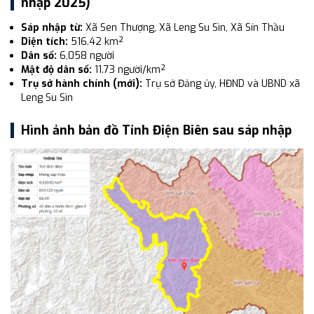
nhập 2025)
Sáp nhập từ:
Xã Sen Thượng, Xã Leng Su Sìn, Xã Sín Thầu
Diện tích:
516.42 km²
Dân số:
6,058 người
Mật độ dân số:
11.73 người/km²
Trụ sở hành chính (mới):
Trụ sở Đảng ủy, HĐND và UBND xã
Leng Su Sìn
Hình ảnh bản đồ Tỉnh Điện Biên sau sáp nhập