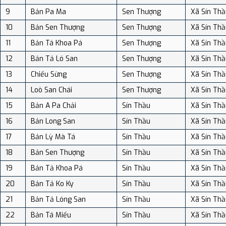
9
Bản Pa Ma
Sen Thượng
Xã Sín Thầ
10
Bản Sen Thượng
Sen Thượng
Xã Sín Thầ
11
Bản Tá Khoa Pá
Sen Thượng
Xã Sín Thầ
12
Bản Tả Ló San
Sen Thượng
Xã Sín Thầ
13
Chiếu Sừng
Sen Thượng
Xã Sín Thầ
14
Loò San Chái
Sen Thượng
Xã Sín Thầ
15
Bản A Pa Chải
Sín Thầu
Xã Sín Thầ
16
Bản Long San
Sín Thầu
Xã Sín Thầ
17
Bản Lỳ Mà Tá
Sín Thầu
Xã Sín Thầ
18
Bản Sen Thượng
Sín Thầu
Xã Sín Thầ
19
Bản Tả Khoa Pá
Sín Thầu
Xã Sín Thầ
20
Bản Tả Ko Ky
Sín Thầu
Xã Sín Thầ
21
Bản Tả Lóng San
Sín Thầu
Xã Sín Thầ
22
Bản Tá Miếu
Sín Thầu
Xã Sín Thầ