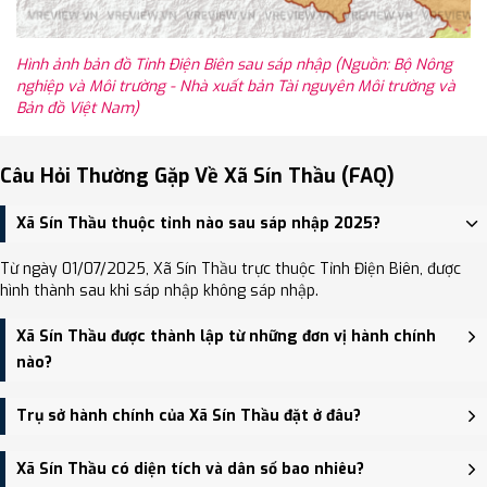
Hình ảnh bản đồ Tỉnh Điện Biên sau sáp nhập (Nguồn: Bộ Nông
nghiệp và Môi trường - Nhà xuất bản Tài nguyên Môi trường và
Bản đồ Việt Nam)
Câu Hỏi Thường Gặp Về Xã Sín Thầu (FAQ)
Xã Sín Thầu thuộc tỉnh nào sau sáp nhập 2025?
Từ ngày 01/07/2025, Xã Sín Thầu trực thuộc Tỉnh Điện Biên, được
hình thành sau khi sáp nhập không sáp nhập.
Xã Sín Thầu được thành lập từ những đơn vị hành chính
nào?
Xã Sín Thầu được thành lập trên cơ sở sáp nhập Xã Sen Thượng,
Trụ sở hành chính của Xã Sín Thầu đặt ở đâu?
Xã Leng Su Sìn, Xã Sín Thầu.
Trụ sở hành chính mới của Xã Sín Thầu đặt tại Trụ sở Đảng ủy,
Xã Sín Thầu có diện tích và dân số bao nhiêu?
HĐND và UBND xã Leng Su Sìn - trung tâm khu vực thuận tiện giao