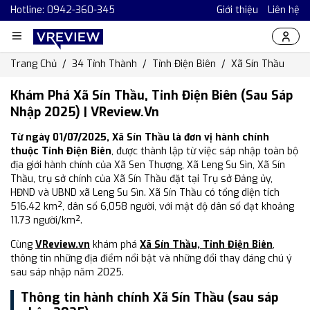
Hotline: 0942-360-345
Giới thiệu
Liên hệ
Trang Chủ
34 Tỉnh Thành
Tỉnh Điện Biên
Xã Sín Thầu
Khám Phá Xã Sín Thầu, Tỉnh Điện Biên (Sau Sáp
Nhập 2025) | VReview.vn
Từ ngày 01/07/2025, Xã Sín Thầu là đơn vị hành chính
thuộc Tỉnh Điện Biên
, được thành lập từ việc sáp nhập toàn bộ
địa giới hành chính của Xã Sen Thượng, Xã Leng Su Sìn, Xã Sín
Thầu, trụ sở chính của Xã Sín Thầu đặt tại Trụ sở Đảng ủy,
HĐND và UBND xã Leng Su Sìn. Xã Sín Thầu có tổng diện tích
516.42 km², dân số 6,058 người, với mật độ dân số đạt khoảng
11.73 người/km².
Cùng
VReview.vn
khám phá
Xã Sín Thầu, Tỉnh Điện Biên
,
thông tin những địa điểm nổi bật và những đổi thay đáng chú ý
sau sáp nhập năm 2025.
Thông tin hành chính Xã Sín Thầu (sau sáp