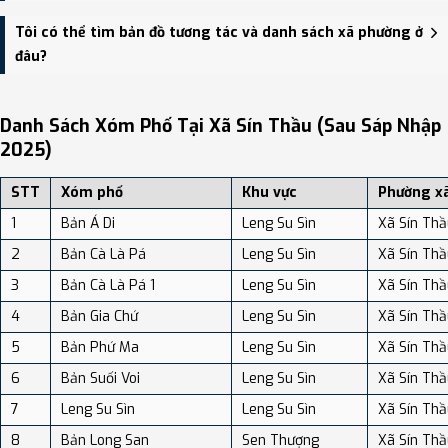
thông.
Xã Sín Thầu có Diện tích: 516.42 km², Dân số: 6,058 người, Mật độ
Tôi có thể tìm bản đồ tương tác và danh sách xã phường ở
dân số: Khoảng 11.73 người/km²
đâu?
Bạn có thể xem bản đồ chi tiết, danh sách phường xã, và review
địa điểm tại: VReview.vn - Nền tảng review địa điểm, dịch vụ và du
Danh Sách Xóm Phố Tại Xã Sín Thầu (sau Sáp Nhập
lịch uy tín tại Việt Nam.
2025)
STT
Xóm phố
Khu vực
Phường x
1
Bản Á Di
Leng Su Sìn
Xã Sín Thầ
2
Bản Cà Là Pá
Leng Su Sìn
Xã Sín Thầ
3
Bản Cà Là Pá 1
Leng Su Sìn
Xã Sín Thầ
4
Bản Gia Chứ
Leng Su Sìn
Xã Sín Thầ
5
Bản Phứ Ma
Leng Su Sìn
Xã Sín Thầ
6
Bản Suối Voi
Leng Su Sìn
Xã Sín Thầ
7
Leng Su Sìn
Leng Su Sìn
Xã Sín Thầ
8
Bản Long San
Sen Thượng
Xã Sín Thầ