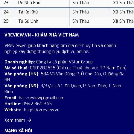
23
Pờ Nhù Khò
Sín Thầu
Xã Sín Thầ
24
Tả Ko Khừ
Sín Thầu
Xã Sín Thầ
25
Tả Sú Lình
Sín Thầu
Xã Sín Thầ
VREVIEW.VN - KHÁM PHÁ VIỆT NAM
VReview.vn giúp khách hàng tìm địa điểm uy tín và doanh
nghiệp xây dựng thương hiệu dịch vụ online.
Doanh nghiệp:
Công ty cổ phần VStar Group
Mã số thuế:
0601282535 (Chi cục Thuế khu vực TP Nam Định)
Văn phòng (HN):
58A Võ Văn Dũng, P. Ô Chợ Dừa, Q. Đống Đa,
HN
Văn phòng (NĐ):
3/37/2 Tổ 1, Đò Quan, P. Nam Định, T. Ninh
Bình
Email:
hai.vreview@gmail.com
Hotline:
0942-360-345
Website:
https://vreview.vn
Xem thêm
MẠNG XÃ HỘI