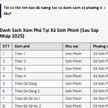
thông.
Xã Sính Phình có Diện tích: 174.53 km², Dân số: 15,815 người, Mật
Tôi có thể tìm bản đồ tương tác và danh sách xã phường ở
độ dân số: Khoảng 90.61 người/km²
đâu?
Bạn có thể xem bản đồ chi tiết, danh sách phường xã, và review
địa điểm tại: VReview.vn - Nền tảng review địa điểm, dịch vụ và du
Danh Sách Xóm Phố Tại Xã Sính Phình (sau Sáp
lịch uy tín tại Việt Nam.
Nhập 2025)
STT
Xóm phố
Khu vực
Phường 
1
Thôn 1
Sính Phình
Xã Sính P
2
Thôn 2
Sính Phình
Xã Sính P
3
Thôn 3
Sính Phình
Xã Sính P
4
Thôn 4
Sính Phình
Xã Sính P
5
Thôn Dê Dàng
Sính Phình
Xã Sính P
6
Thôn Dê Dàng 2
Sính Phình
Xã Sính P
7
Thôn Đề Dê Hu 1
Sính Phình
Xã Sính P
8
Thôn Đề Dê Hu 2
Sính Phình
Xã Sính P