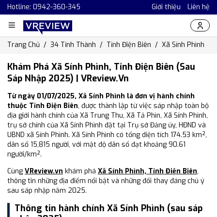
Hotline: 0942-360-345
Giới thiệu
Liên hệ
Trang Chủ
34 Tỉnh Thành
Tỉnh Điện Biên
Xã Sính Phình
Khám Phá Xã Sính Phình, Tỉnh Điện Biên (Sau
Sáp Nhập 2025) | VReview.vn
Từ ngày 01/07/2025, Xã Sính Phình là đơn vị hành chính
thuộc Tỉnh Điện Biên
, được thành lập từ việc sáp nhập toàn bộ
địa giới hành chính của Xã Trung Thu, Xã Tả Phìn, Xã Sính Phình,
trụ sở chính của Xã Sính Phình đặt tại Trụ sở Đảng ủy, HĐND và
UBND xã Sính Phình. Xã Sính Phình có tổng diện tích 174.53 km²,
dân số 15,815 người, với mật độ dân số đạt khoảng 90.61
người/km².
Cùng
VReview.vn
khám phá
Xã Sính Phình, Tỉnh Điện Biên
,
thông tin những địa điểm nổi bật và những đổi thay đáng chú ý
sau sáp nhập năm 2025.
Thông tin hành chính Xã Sính Phình (sau sáp