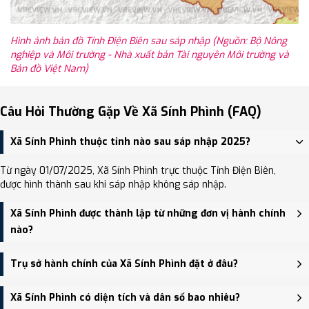
Hình ảnh bản đồ Tỉnh Điện Biên sau sáp nhập (Nguồn: Bộ Nông
nghiệp và Môi trường - Nhà xuất bản Tài nguyên Môi trường và
Bản đồ Việt Nam)
Câu Hỏi Thường Gặp Về Xã Sính Phình (FAQ)
Xã Sính Phình thuộc tỉnh nào sau sáp nhập 2025?
Từ ngày 01/07/2025, Xã Sính Phình trực thuộc Tỉnh Điện Biên,
được hình thành sau khi sáp nhập không sáp nhập.
Xã Sính Phình được thành lập từ những đơn vị hành chính
nào?
Xã Sính Phình được thành lập trên cơ sở sáp nhập Xã Trung Thu,
Trụ sở hành chính của Xã Sính Phình đặt ở đâu?
Xã Tả Phìn, Xã Sính Phình.
Trụ sở hành chính mới của Xã Sính Phình đặt tại Trụ sở Đảng ủy,
Xã Sính Phình có diện tích và dân số bao nhiêu?
HĐND và UBND xã Sính Phình - trung tâm khu vực thuận tiện giao