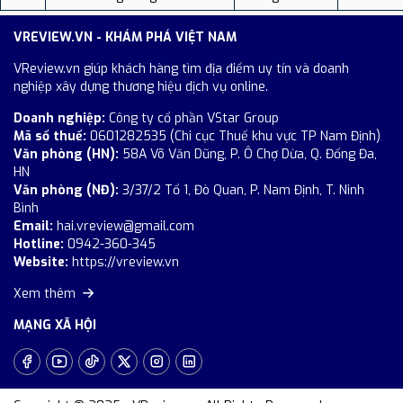
VREVIEW.VN - KHÁM PHÁ VIỆT NAM
VReview.vn giúp khách hàng tìm địa điểm uy tín và doanh
nghiệp xây dựng thương hiệu dịch vụ online.
Doanh nghiệp:
Công ty cổ phần VStar Group
Mã số thuế:
0601282535 (Chi cục Thuế khu vực TP Nam Định)
Văn phòng (HN):
58A Võ Văn Dũng, P. Ô Chợ Dừa, Q. Đống Đa,
HN
Văn phòng (NĐ):
3/37/2 Tổ 1, Đò Quan, P. Nam Định, T. Ninh
Bình
Email:
hai.vreview@gmail.com
Hotline:
0942-360-345
Website:
https://vreview.vn
Xem thêm
MẠNG XÃ HỘI