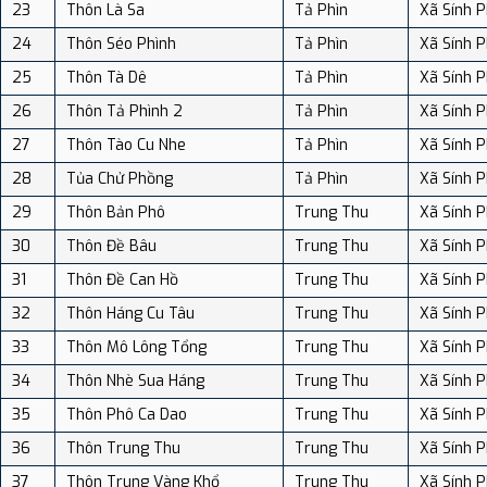
23
Thôn Là Sa
Tả Phìn
Xã Sính P
24
Thôn Séo Phình
Tả Phìn
Xã Sính P
25
Thôn Tà Dê
Tả Phìn
Xã Sính P
26
Thôn Tả Phình 2
Tả Phìn
Xã Sính P
27
Thôn Tào Cu Nhe
Tả Phìn
Xã Sính P
28
Tủa Chử Phồng
Tả Phìn
Xã Sính P
29
Thôn Bản Phô
Trung Thu
Xã Sính P
30
Thôn Đề Bâu
Trung Thu
Xã Sính P
31
Thôn Đề Can Hồ
Trung Thu
Xã Sính P
32
Thôn Háng Cu Tâu
Trung Thu
Xã Sính P
33
Thôn Mô Lông Tổng
Trung Thu
Xã Sính P
34
Thôn Nhè Sua Háng
Trung Thu
Xã Sính P
35
Thôn Phô Ca Dao
Trung Thu
Xã Sính P
36
Thôn Trung Thu
Trung Thu
Xã Sính P
37
Thôn Trung Vàng Khổ
Trung Thu
Xã Sính P