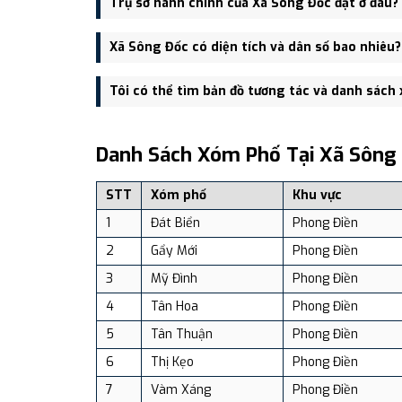
Trụ sở hành chính của Xã Sông Đốc đặt ở đâu?
Trụ sở hành chính mới của Xã Sông Đốc đặt tại đang 
Xã Sông Đốc có diện tích và dân số bao nhiêu?
Xã Sông Đốc có Diện tích: 83.95 km², Dân số: 46,35
Tôi có thể tìm bản đồ tương tác và danh sách
Bạn có thể xem bản đồ chi tiết, danh sách phường xã
dịch vụ và du lịch uy tín tại Việt Nam.
Danh Sách Xóm Phố Tại Xã Sông
STT
Xóm phố
Khu vực
1
Đát Biển
Phong Điền
2
Gẩy Mới
Phong Điền
3
Mỹ Đình
Phong Điền
4
Tân Hoa
Phong Điền
5
Tân Thuận
Phong Điền
6
Thị Kẹo
Phong Điền
7
Vàm Xáng
Phong Điền