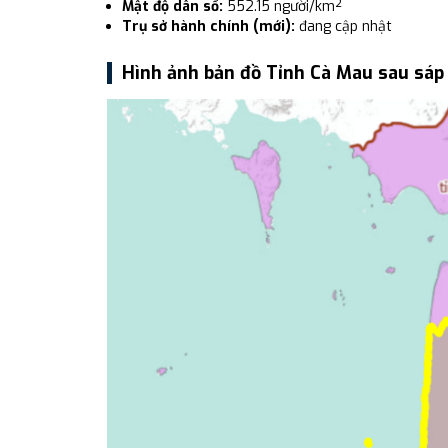
Mật độ dân số:
552.15 người/km²
Trụ sở hành chính (mới):
đang cập nhật
Hình ảnh bản đồ Tỉnh Cà Mau sau sáp