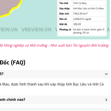
Bộ Nông nghiệp và Môi trường - Nhà xuất bản Tài nguyên Môi trường
 Đốc (FAQ)
5?
 Mau, được hình thành sau khi sáp nhập tỉnh Bạc Liêu và tỉnh Cà
ành chính nào?
ị trấn Sông Đốc (bao gồm cụm đảo Hòn Chuối), Xã Phong Điền.