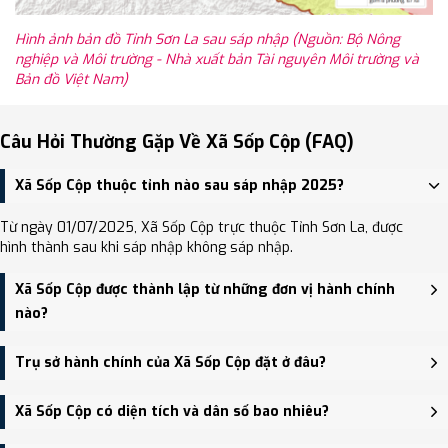
Hình ảnh bản đồ Tỉnh Sơn La sau sáp nhập (Nguồn: Bộ Nông
nghiệp và Môi trường - Nhà xuất bản Tài nguyên Môi trường và
Bản đồ Việt Nam)
Câu Hỏi Thường Gặp Về Xã Sốp Cộp (FAQ)
Xã Sốp Cộp thuộc tỉnh nào sau sáp nhập 2025?
Từ ngày 01/07/2025, Xã Sốp Cộp trực thuộc Tỉnh Sơn La, được
hình thành sau khi sáp nhập không sáp nhập.
Xã Sốp Cộp được thành lập từ những đơn vị hành chính
nào?
Xã Sốp Cộp được thành lập trên cơ sở sáp nhập Xã Mường Và, Xã
Trụ sở hành chính của Xã Sốp Cộp đặt ở đâu?
Nậm Lạnh, Xã Sốp Cộp.
Trụ sở hành chính mới của Xã Sốp Cộp đặt tại Bản Hua Mường, xã
Xã Sốp Cộp có diện tích và dân số bao nhiêu?
Sốp Cộp, tỉnh Sơn La - trung tâm khu vực thuận tiện giao thông.