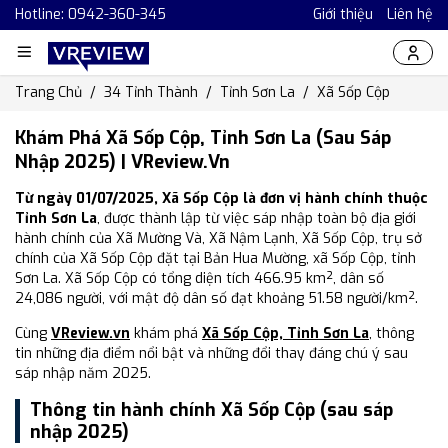
Hotline: 0942-360-345
Giới thiệu
Liên hệ
Trang Chủ
34 Tỉnh Thành
Tỉnh Sơn La
Xã Sốp Cộp
Khám Phá Xã Sốp Cộp, Tỉnh Sơn La (Sau Sáp
Nhập 2025) | VReview.vn
Từ ngày 01/07/2025, Xã Sốp Cộp là đơn vị hành chính thuộc
Tỉnh Sơn La
, được thành lập từ việc sáp nhập toàn bộ địa giới
hành chính của Xã Mường Và, Xã Nậm Lạnh, Xã Sốp Cộp, trụ sở
chính của Xã Sốp Cộp đặt tại Bản Hua Mường, xã Sốp Cộp, tỉnh
Sơn La. Xã Sốp Cộp có tổng diện tích 466.95 km², dân số
24,086 người, với mật độ dân số đạt khoảng 51.58 người/km².
Cùng
VReview.vn
khám phá
Xã Sốp Cộp, Tỉnh Sơn La
, thông
tin những địa điểm nổi bật và những đổi thay đáng chú ý sau
sáp nhập năm 2025.
Thông tin hành chính Xã Sốp Cộp (sau sáp
nhập 2025)