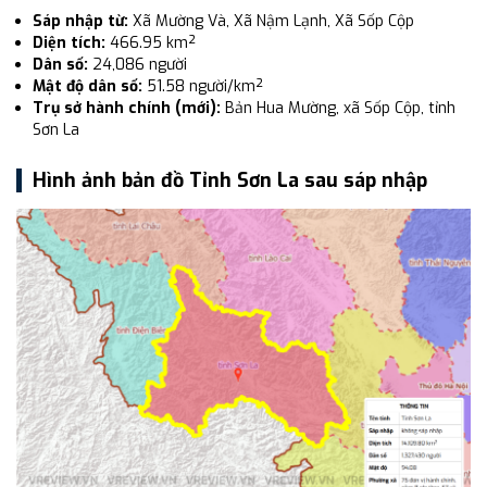
Sáp nhập từ:
Xã Mường Và, Xã Nậm Lạnh, Xã Sốp Cộp
Diện tích:
466.95 km²
Dân số:
24,086 người
Mật độ dân số:
51.58 người/km²
Trụ sở hành chính (mới):
Bản Hua Mường, xã Sốp Cộp, tỉnh
Sơn La
Hình ảnh bản đồ Tỉnh Sơn La sau sáp nhập