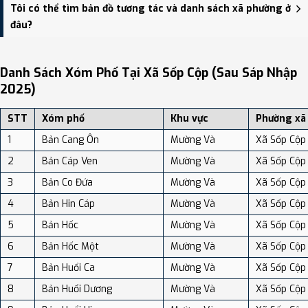
Xã Sốp Cộp có Diện tích: 466.95 km², Dân số: 24,086 người, Mật
Tôi có thể tìm bản đồ tương tác và danh sách xã phường ở
độ dân số: Khoảng 51.58 người/km²
đâu?
Bạn có thể xem bản đồ chi tiết, danh sách phường xã, và review
địa điểm tại: VReview.vn - Nền tảng review địa điểm, dịch vụ và du
Danh Sách Xóm Phố Tại Xã Sốp Cộp (sau Sáp Nhập
lịch uy tín tại Việt Nam.
2025)
STT
Xóm phố
Khu vực
Phường xã
1
Bản Cang Ôn
Mường Và
Xã Sốp Cộp
2
Bản Cáp Ven
Mường Và
Xã Sốp Cộp
3
Bản Co Đứa
Mường Và
Xã Sốp Cộp
4
Bản Hin Cáp
Mường Và
Xã Sốp Cộp
5
Bản Hốc
Mường Và
Xã Sốp Cộp
6
Bản Hốc Một
Mường Và
Xã Sốp Cộp
7
Bản Huổi Ca
Mường Và
Xã Sốp Cộp
8
Bản Huổi Dương
Mường Và
Xã Sốp Cộp