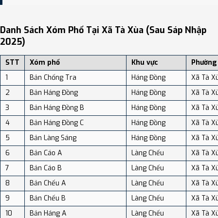
Bạn có thể xem bản đồ chi tiết, danh sách phường xã, và review
địa điểm tại: VReview.vn - Nền tảng review địa điểm, dịch vụ và du
Danh Sách Xóm Phố Tại Xã Tà Xùa (sau Sáp Nhập
lịch uy tín tại Việt Nam.
2025)
STT
Xóm phố
Khu vực
Phường
1
Bản Chống Tra
Háng Đồng
Xã Tà X
2
Bản Háng Đồng
Háng Đồng
Xã Tà X
3
Bản Háng Đồng B
Háng Đồng
Xã Tà X
4
Bản Háng Đồng C
Háng Đồng
Xã Tà X
5
Bản Làng Sáng
Háng Đồng
Xã Tà X
6
Bản Cáo A
Làng Chếu
Xã Tà X
7
Bản Cáo B
Làng Chếu
Xã Tà X
8
Bản Chếu A
Làng Chếu
Xã Tà X
9
Bản Chếu B
Làng Chếu
Xã Tà X
10
Bản Háng A
Làng Chếu
Xã Tà X