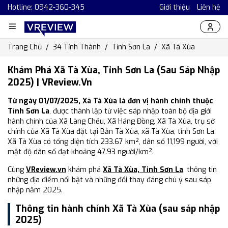
Hotline: 0942-360-345
Giới thiệu
Liên hệ
Trang Chủ
34 Tỉnh Thành
Tỉnh Sơn La
Xã Tà Xùa
Khám Phá Xã Tà Xùa, Tỉnh Sơn La (Sau Sáp Nhập
2025) | VReview.vn
Từ ngày 01/07/2025, Xã Tà Xùa là đơn vị hành chính thuộc
Tỉnh Sơn La
, được thành lập từ việc sáp nhập toàn bộ địa giới
hành chính của Xã Làng Chếu, Xã Háng Đồng, Xã Tà Xùa, trụ sở
chính của Xã Tà Xùa đặt tại Bản Tà Xùa, xã Tà Xùa, tỉnh Sơn La.
Xã Tà Xùa có tổng diện tích 233.67 km², dân số 11,199 người, với
mật độ dân số đạt khoảng 47.93 người/km².
Cùng
VReview.vn
khám phá
Xã Tà Xùa, Tỉnh Sơn La
, thông tin
những địa điểm nổi bật và những đổi thay đáng chú ý sau sáp
nhập năm 2025.
Thông tin hành chính Xã Tà Xùa (sau sáp nhập
2025)