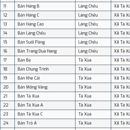
11
Bản Háng B
Làng Chếu
Xã Tà X
12
Bản Háng C
Làng Chếu
Xã Tà X
13
Bản Háng Cao
Làng Chếu
Xã Tà X
14
Bản Làng Chếu
Làng Chếu
Xã Tà X
15
Bản Suối Păng
Làng Chếu
Xã Tà X
16
Bản Trang Dua Hang
Làng Chếu
Xã Tà X
17
Bản Bẹ
Tà Xùa
Xã Tà X
18
Bản Chung Trinh
Tà Xùa
Xã Tà X
19
Bản Khe Cải
Tà Xùa
Xã Tà X
20
Bản Mống Vàng
Tà Xùa
Xã Tà X
21
Bản Tà Xùa
Tà Xùa
Xã Tà X
22
Bản Tà Xùa A
Tà Xùa
Xã Tà X
23
Bản Tà Xùa C
Tà Xùa
Xã Tà X
24
Bản Trò A
Tà Xùa
Xã Tà X