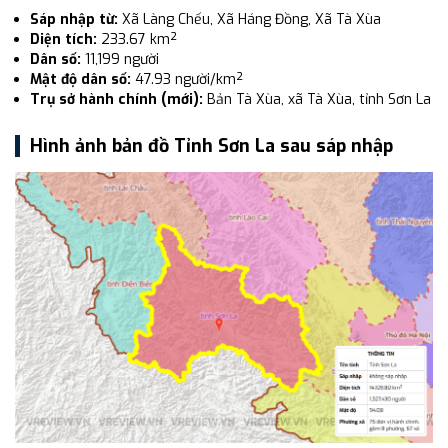
Sáp nhập từ:
Xã Làng Chếu, Xã Háng Đồng, Xã Tà Xùa
Diện tích:
233.67 km²
Dân số:
11,199 người
Mật độ dân số:
47.93 người/km²
Trụ sở hành chính (mới):
Bản Tà Xùa, xã Tà Xùa, tỉnh Sơn La
Hình ảnh bản đồ Tỉnh Sơn La sau sáp nhập