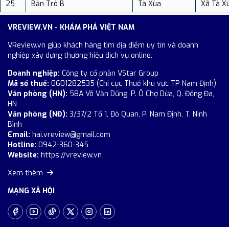
25
Bản Trò B
Tà Xùa
Xã Tà X
VREVIEW.VN - KHÁM PHÁ VIỆT NAM
VReview.vn giúp khách hàng tìm địa điểm uy tín và doanh
nghiệp xây dựng thương hiệu dịch vụ online.
Doanh nghiệp:
Công ty cổ phần VStar Group
Mã số thuế:
0601282535 (Chi cục Thuế khu vực TP Nam Định)
Văn phòng (HN):
58A Võ Văn Dũng, P. Ô Chợ Dừa, Q. Đống Đa,
HN
Văn phòng (NĐ):
3/37/2 Tổ 1, Đò Quan, P. Nam Định, T. Ninh
Bình
Email:
hai.vreview@gmail.com
Hotline:
0942-360-345
Website:
https://vreview.vn
Xem thêm
MẠNG XÃ HỘI