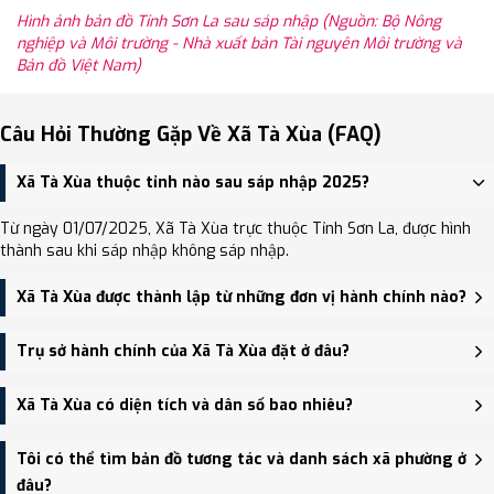
Hình ảnh bản đồ Tỉnh Sơn La sau sáp nhập (Nguồn: Bộ Nông
nghiệp và Môi trường - Nhà xuất bản Tài nguyên Môi trường và
Bản đồ Việt Nam)
Câu Hỏi Thường Gặp Về Xã Tà Xùa (FAQ)
Xã Tà Xùa thuộc tỉnh nào sau sáp nhập 2025?
Từ ngày 01/07/2025, Xã Tà Xùa trực thuộc Tỉnh Sơn La, được hình
thành sau khi sáp nhập không sáp nhập.
Xã Tà Xùa được thành lập từ những đơn vị hành chính nào?
Xã Tà Xùa được thành lập trên cơ sở sáp nhập Xã Làng Chếu, Xã
Trụ sở hành chính của Xã Tà Xùa đặt ở đâu?
Háng Đồng, Xã Tà Xùa.
Trụ sở hành chính mới của Xã Tà Xùa đặt tại Bản Tà Xùa, xã Tà
Xã Tà Xùa có diện tích và dân số bao nhiêu?
Xùa, tỉnh Sơn La - trung tâm khu vực thuận tiện giao thông.
Xã Tà Xùa có Diện tích: 233.67 km², Dân số: 11,199 người, Mật độ
Tôi có thể tìm bản đồ tương tác và danh sách xã phường ở
dân số: Khoảng 47.93 người/km²
đâu?