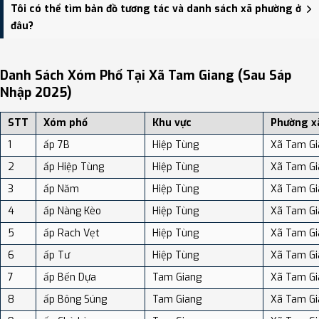
Xã Tam Giang có Diện tích: 205.20 km², Dân số: 23,277 người, Mật
Tôi có thể tìm bản đồ tương tác và danh sách xã phường ở
độ dân số: Khoảng 113.44 người/km²
đâu?
Bạn có thể xem bản đồ chi tiết, danh sách phường xã, và review
địa điểm tại: VReview.vn - Nền tảng review địa điểm, dịch vụ và du
Danh Sách Xóm Phố Tại Xã Tam Giang (sau Sáp
lịch uy tín tại Việt Nam.
Nhập 2025)
STT
Xóm phố
Khu vực
Phường x
1
ấp 7B
Hiệp Tùng
Xã Tam Gi
2
ấp Hiệp Tùng
Hiệp Tùng
Xã Tam Gi
3
ấp Năm
Hiệp Tùng
Xã Tam Gi
4
ấp Nàng Kèo
Hiệp Tùng
Xã Tam Gi
5
ấp Rach Vẹt
Hiệp Tùng
Xã Tam Gi
6
ấp Tư
Hiệp Tùng
Xã Tam Gi
7
ấp Bến Dựa
Tam Giang
Xã Tam Gi
8
ấp Bông Súng
Tam Giang
Xã Tam Gi