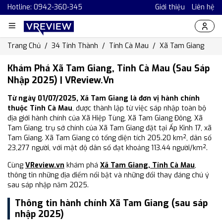
Hotline: 0942-360-345
Giới thiệu
Liên hệ
Trang Chủ
34 Tỉnh Thành
Tỉnh Cà Mau
Xã Tam Giang
Khám Phá Xã Tam Giang, Tỉnh Cà Mau (Sau Sáp
Nhập 2025) | VReview.vn
Từ ngày 01/07/2025, Xã Tam Giang là đơn vị hành chính
thuộc Tỉnh Cà Mau
, được thành lập từ việc sáp nhập toàn bộ
địa giới hành chính của Xã Hiệp Tùng, Xã Tam Giang Đông, Xã
Tam Giang, trụ sở chính của Xã Tam Giang đặt tại Ấp Kinh 17, xã
Tam Giang. Xã Tam Giang có tổng diện tích 205.20 km², dân số
23,277 người, với mật độ dân số đạt khoảng 113.44 người/km².
Cùng
VReview.vn
khám phá
Xã Tam Giang, Tỉnh Cà Mau
,
thông tin những địa điểm nổi bật và những đổi thay đáng chú ý
sau sáp nhập năm 2025.
Thông tin hành chính Xã Tam Giang (sau sáp
nhập 2025)