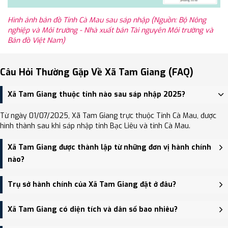
Hình ảnh bản đồ Tỉnh Cà Mau sau sáp nhập (Nguồn: Bộ Nông
nghiệp và Môi trường - Nhà xuất bản Tài nguyên Môi trường và
Bản đồ Việt Nam)
Câu Hỏi Thường Gặp Về Xã Tam Giang (FAQ)
Xã Tam Giang thuộc tỉnh nào sau sáp nhập 2025?
Từ ngày 01/07/2025, Xã Tam Giang trực thuộc Tỉnh Cà Mau, được
hình thành sau khi sáp nhập tỉnh Bạc Liêu và tỉnh Cà Mau.
Xã Tam Giang được thành lập từ những đơn vị hành chính
nào?
Xã Tam Giang được thành lập trên cơ sở sáp nhập Xã Hiệp Tùng,
Trụ sở hành chính của Xã Tam Giang đặt ở đâu?
Xã Tam Giang Đông, Xã Tam Giang.
Trụ sở hành chính mới của Xã Tam Giang đặt tại Ấp Kinh 17, xã
Xã Tam Giang có diện tích và dân số bao nhiêu?
Tam Giang - trung tâm khu vực thuận tiện giao thông.