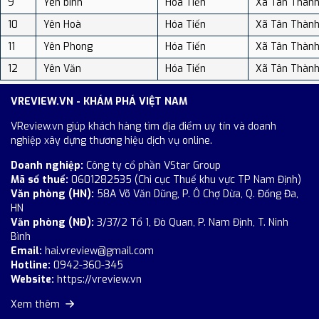
9
Yên bình
Hóa Tiến
Xã Tân Thàn
10
Yên Hoà
Hóa Tiến
Xã Tân Thàn
11
Yên Phong
Hóa Tiến
Xã Tân Thàn
12
Yên Văn
Hóa Tiến
Xã Tân Thàn
VREVIEW.VN - KHÁM PHÁ VIỆT NAM
VReview.vn giúp khách hàng tìm địa điểm uy tín và doanh
nghiệp xây dựng thương hiệu dịch vụ online.
Doanh nghiệp:
Công ty cổ phần VStar Group
Mã số thuế:
0601282535 (Chi cục Thuế khu vực TP Nam Định)
Văn phòng (HN):
58A Võ Văn Dũng, P. Ô Chợ Dừa, Q. Đống Đa,
HN
Văn phòng (NĐ):
3/37/2 Tổ 1, Đò Quan, P. Nam Định, T. Ninh
Bình
Email:
hai.vreview@gmail.com
Hotline:
0942-360-345
Website:
https://vreview.vn
Xem thêm