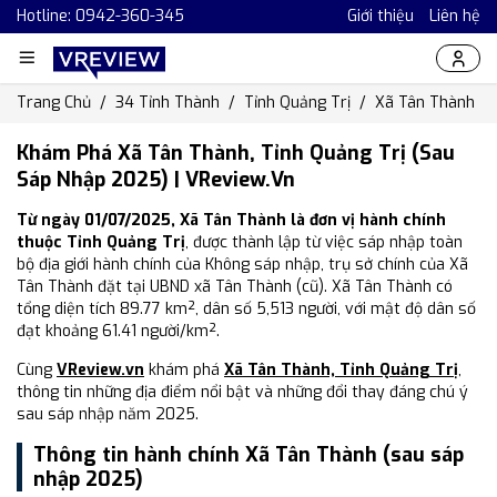
Hotline: 0942-360-345
Giới thiệu
Liên hệ
Trang Chủ
34 Tỉnh Thành
Tỉnh Quảng Trị
Xã Tân Thành
Khám Phá Xã Tân Thành, Tỉnh Quảng Trị (Sau
Sáp Nhập 2025) | VReview.vn
Từ ngày 01/07/2025, Xã Tân Thành là đơn vị hành chính
thuộc Tỉnh Quảng Trị
, được thành lập từ việc sáp nhập toàn
bộ địa giới hành chính của Không sáp nhập, trụ sở chính của Xã
Tân Thành đặt tại UBND xã Tân Thành (cũ). Xã Tân Thành có
tổng diện tích 89.77 km², dân số 5,513 người, với mật độ dân số
đạt khoảng 61.41 người/km².
Cùng
VReview.vn
khám phá
Xã Tân Thành, Tỉnh Quảng Trị
,
thông tin những địa điểm nổi bật và những đổi thay đáng chú ý
sau sáp nhập năm 2025.
Thông tin hành chính Xã Tân Thành (sau sáp
nhập 2025)