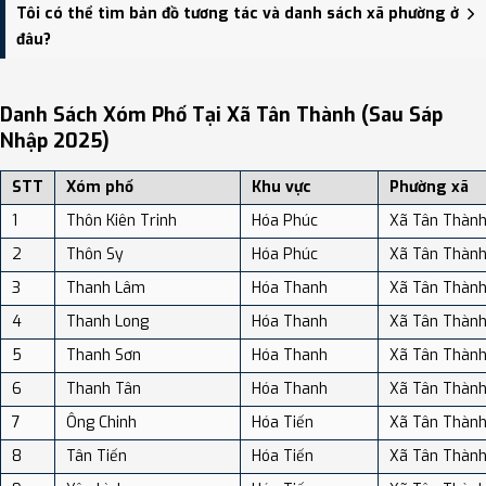
Xã Tân Thành có Diện tích: 89.77 km², Dân số: 5,513 người, Mật độ
Tôi có thể tìm bản đồ tương tác và danh sách xã phường ở
dân số: Khoảng 61.41 người/km²
đâu?
Bạn có thể xem bản đồ chi tiết, danh sách phường xã, và review
địa điểm tại: VReview.vn - Nền tảng review địa điểm, dịch vụ và du
Danh Sách Xóm Phố Tại Xã Tân Thành (sau Sáp
lịch uy tín tại Việt Nam.
Nhập 2025)
STT
Xóm phố
Khu vực
Phường xã
1
Thôn Kiên Trinh
Hóa Phúc
Xã Tân Thàn
2
Thôn Sy
Hóa Phúc
Xã Tân Thàn
3
Thanh Lâm
Hóa Thanh
Xã Tân Thàn
4
Thanh Long
Hóa Thanh
Xã Tân Thàn
5
Thanh Sơn
Hóa Thanh
Xã Tân Thàn
6
Thanh Tân
Hóa Thanh
Xã Tân Thàn
7
Ông Chinh
Hóa Tiến
Xã Tân Thàn
8
Tân Tiến
Hóa Tiến
Xã Tân Thàn