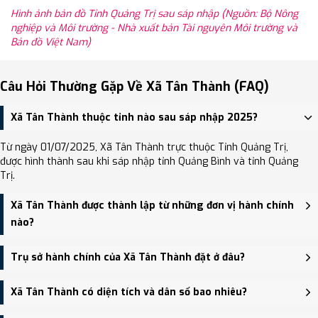
Hình ảnh bản đồ Tỉnh Quảng Trị sau sáp nhập (Nguồn: Bộ Nông
nghiệp và Môi trường - Nhà xuất bản Tài nguyên Môi trường và
Bản đồ Việt Nam)
Câu Hỏi Thường Gặp Về Xã Tân Thành (FAQ)
Xã Tân Thành thuộc tỉnh nào sau sáp nhập 2025?
Từ ngày 01/07/2025, Xã Tân Thành trực thuộc Tỉnh Quảng Trị,
được hình thành sau khi sáp nhập tỉnh Quảng Bình và tỉnh Quảng
Trị.
Xã Tân Thành được thành lập từ những đơn vị hành chính
nào?
Xã Tân Thành được thành lập trên cơ sở sáp nhập Không sáp
Trụ sở hành chính của Xã Tân Thành đặt ở đâu?
nhập.
Trụ sở hành chính mới của Xã Tân Thành đặt tại UBND xã Tân
Xã Tân Thành có diện tích và dân số bao nhiêu?
Thành (cũ) - trung tâm khu vực thuận tiện giao thông.