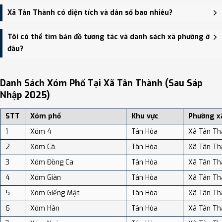
Trụ sở hành chính mới của Xã Tân Thành đặt tại Trụ sở Đảng ủy,
Xã Tân Thành có diện tích và dân số bao nhiêu?
HĐND, UBND xã Tân Thành - trung tâm khu vực thuận tiện giao
thông.
Xã Tân Thành có Diện tích: 64.80 km², Dân số: 30,611 người, Mật
Tôi có thể tìm bản đồ tương tác và danh sách xã phường ở
độ dân số: Khoảng 472.39 người/km²
đâu?
Bạn có thể xem bản đồ chi tiết, danh sách phường xã, và review
địa điểm tại: VReview.vn - Nền tảng review địa điểm, dịch vụ và du
Danh Sách Xóm Phố Tại Xã Tân Thành (sau Sáp
lịch uy tín tại Việt Nam.
Nhập 2025)
STT
Xóm phố
Khu vực
Phường x
1
Xóm 4
Tân Hòa
Xã Tân Th
2
Xóm Cà
Tân Hòa
Xã Tân Th
3
Xóm Đồng Ca
Tân Hòa
Xã Tân Th
4
Xóm Giàn
Tân Hòa
Xã Tân Th
5
Xóm Giếng Mật
Tân Hòa
Xã Tân Th
6
Xóm Hân
Tân Hòa
Xã Tân Th