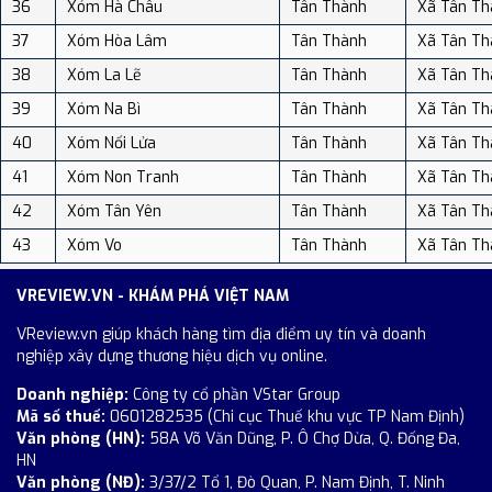
36
Xóm Hà Châu
Tân Thành
Xã Tân Th
37
Xóm Hòa Lâm
Tân Thành
Xã Tân Th
38
Xóm La Lẽ
Tân Thành
Xã Tân Th
39
Xóm Na Bì
Tân Thành
Xã Tân Th
40
Xóm Nối Lửa
Tân Thành
Xã Tân Th
41
Xóm Non Tranh
Tân Thành
Xã Tân Th
42
Xóm Tân Yên
Tân Thành
Xã Tân Th
43
Xóm Vo
Tân Thành
Xã Tân Th
VREVIEW.VN - KHÁM PHÁ VIỆT NAM
VReview.vn giúp khách hàng tìm địa điểm uy tín và doanh
nghiệp xây dựng thương hiệu dịch vụ online.
Doanh nghiệp:
Công ty cổ phần VStar Group
Mã số thuế:
0601282535 (Chi cục Thuế khu vực TP Nam Định)
Văn phòng (HN):
58A Võ Văn Dũng, P. Ô Chợ Dừa, Q. Đống Đa,
HN
Văn phòng (NĐ):
3/37/2 Tổ 1, Đò Quan, P. Nam Định, T. Ninh