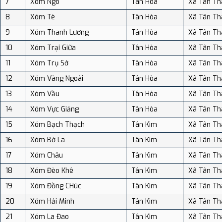
7
Xóm Ngò
Tân Hòa
Xã Tân Th
8
Xóm Tè
Tân Hòa
Xã Tân Th
9
Xóm Thanh Lương
Tân Hòa
Xã Tân Th
10
Xóm Trại Giữa
Tân Hòa
Xã Tân Th
11
Xóm Trụ Sở
Tân Hòa
Xã Tân Th
12
Xóm Vàng Ngoài
Tân Hòa
Xã Tân Th
13
Xóm Vầu
Tân Hòa
Xã Tân Th
14
Xóm Vực Giảng
Tân Hòa
Xã Tân Th
15
Xóm Bạch Thạch
Tân Kim
Xã Tân Th
16
Xóm Bờ La
Tân Kim
Xã Tân Th
17
Xóm Châu
Tân Kim
Xã Tân Th
18
Xóm Đèo Khê
Tân Kim
Xã Tân Th
19
Xóm Đồng CHúc
Tân Kim
Xã Tân Th
20
Xóm Hải Minh
Tân Kim
Xã Tân Th
21
Xóm La Đao
Tân Kim
Xã Tân Th