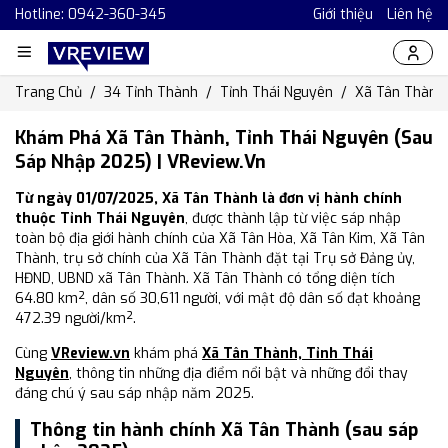
Hotline: 0942-360-345
Giới thiệu
Liên hệ
Trang Chủ
34 Tỉnh Thành
Tỉnh Thái Nguyên
Xã Tân Thành
Khám Phá Xã Tân Thành, Tỉnh Thái Nguyên (Sau
Sáp Nhập 2025) | VReview.vn
Từ ngày 01/07/2025, Xã Tân Thành là đơn vị hành chính
thuộc Tỉnh Thái Nguyên
, được thành lập từ việc sáp nhập
toàn bộ địa giới hành chính của Xã Tân Hòa, Xã Tân Kim, Xã Tân
Thành, trụ sở chính của Xã Tân Thành đặt tại Trụ sở Đảng ủy,
HĐND, UBND xã Tân Thành. Xã Tân Thành có tổng diện tích
64.80 km², dân số 30,611 người, với mật độ dân số đạt khoảng
472.39 người/km².
Cùng
VReview.vn
khám phá
Xã Tân Thành, Tỉnh Thái
Nguyên
, thông tin những địa điểm nổi bật và những đổi thay
đáng chú ý sau sáp nhập năm 2025.
Thông tin hành chính Xã Tân Thành (sau sáp