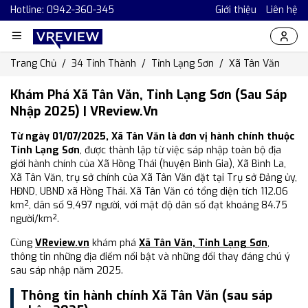
Hotline: 0942-360-345
Giới thiệu
Liên hệ
Trang Chủ
34 Tỉnh Thành
Tỉnh Lạng Sơn
Xã Tân Văn
Khám Phá Xã Tân Văn, Tỉnh Lạng Sơn (Sau Sáp
Nhập 2025) | VReview.vn
Từ ngày 01/07/2025, Xã Tân Văn là đơn vị hành chính thuộc
Tỉnh Lạng Sơn
, được thành lập từ việc sáp nhập toàn bộ địa
giới hành chính của Xã Hồng Thái (huyện Bình Gia), Xã Bình La,
Xã Tân Văn, trụ sở chính của Xã Tân Văn đặt tại Trụ sở Đảng ủy,
HĐND, UBND xã Hồng Thái. Xã Tân Văn có tổng diện tích 112.06
km², dân số 9,497 người, với mật độ dân số đạt khoảng 84.75
người/km².
Cùng
VReview.vn
khám phá
Xã Tân Văn, Tỉnh Lạng Sơn
,
thông tin những địa điểm nổi bật và những đổi thay đáng chú ý
sau sáp nhập năm 2025.
Thông tin hành chính Xã Tân Văn (sau sáp