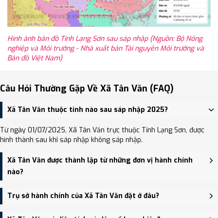
Hình ảnh bản đồ Tỉnh Lạng Sơn sau sáp nhập (Nguồn: Bộ Nông
nghiệp và Môi trường - Nhà xuất bản Tài nguyên Môi trường và
Bản đồ Việt Nam)
Câu Hỏi Thường Gặp Về Xã Tân Văn (FAQ)
Xã Tân Văn thuộc tỉnh nào sau sáp nhập 2025?
Từ ngày 01/07/2025, Xã Tân Văn trực thuộc Tỉnh Lạng Sơn, được
hình thành sau khi sáp nhập không sáp nhập.
Xã Tân Văn được thành lập từ những đơn vị hành chính
nào?
Xã Tân Văn được thành lập trên cơ sở sáp nhập Xã Hồng Thái
Trụ sở hành chính của Xã Tân Văn đặt ở đâu?
(huyện Bình Gia), Xã Bình La, Xã Tân Văn.
Trụ sở hành chính mới của Xã Tân Văn đặt tại Trụ sở Đảng ủy,