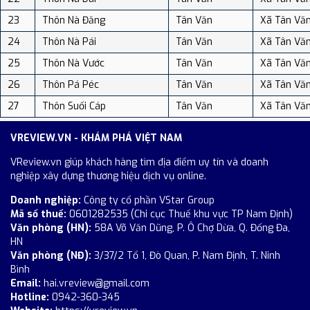
23
Thôn Nà Đăng
Tân Văn
Xã Tân Vă
24
Thôn Nà Pái
Tân Văn
Xã Tân Vă
25
Thôn Nà Vước
Tân Văn
Xã Tân Vă
26
Thôn Pá Péc
Tân Văn
Xã Tân Vă
27
Thôn Suối Cáp
Tân Văn
Xã Tân Vă
VREVIEW.VN - KHÁM PHÁ VIỆT NAM
VReview.vn giúp khách hàng tìm địa điểm uy tín và doanh
nghiệp xây dựng thương hiệu dịch vụ online.
Doanh nghiệp:
Công ty cổ phần VStar Group
Mã số thuế:
0601282535 (Chi cục Thuế khu vực TP Nam Định)
Văn phòng (HN):
58A Võ Văn Dũng, P. Ô Chợ Dừa, Q. Đống Đa,
HN
Văn phòng (NĐ):
3/37/2 Tổ 1, Đò Quan, P. Nam Định, T. Ninh
Bình
Email:
hai.vreview@gmail.com
Hotline:
0942-360-345