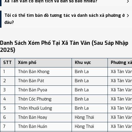
Xã Tân Văn có diện tích và dân số bao nhiêu?
HĐND, UBND xã Hồng Thái - trung tâm khu vực thuận tiện giao
thông.
Xã Tân Văn có Diện tích: 112.06 km², Dân số: 9,497 người, Mật độ
Tôi có thể tìm bản đồ tương tác và danh sách xã phường ở
dân số: Khoảng 84.75 người/km²
đâu?
Bạn có thể xem bản đồ chi tiết, danh sách phường xã, và review
địa điểm tại: VReview.vn - Nền tảng review địa điểm, dịch vụ và du
Danh Sách Xóm Phố Tại Xã Tân Văn (sau Sáp Nhập
lịch uy tín tại Việt Nam.
2025)
STT
Xóm phố
Khu vực
Phường x
1
Thôn Bản Khong
Bình La
Xã Tân Vă
2
Thôn Bản Pát
Bình La
Xã Tân Vă
3
Thôn Bản Pyoa
Bình La
Xã Tân Vă
4
Thôn Cốc Phường
Bình La
Xã Tân Vă
5
Thôn Khuổi Luông
Bình La
Xã Tân Vă
6
Thôn Bản Hoay
Hồng Thái
Xã Tân Vă
7
Thôn Bản Huấn
Hồng Thái
Xã Tân Vă