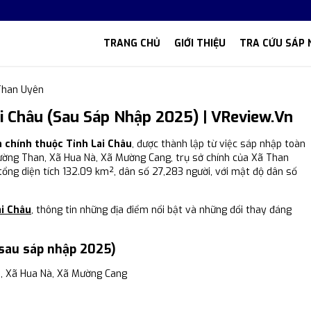
TRANG CHỦ
GIỚI THIỆU
TRA CỨU SÁP 
Than Uyên
i Châu (Sau Sáp Nhập 2025) | VReview.vn
h chính thuộc Tỉnh Lai Châu
, được thành lập từ việc sáp nhập toàn
Mường Than, Xã Hua Nà, Xã Mường Cang, trụ sở chính của Xã Than
tổng diện tích 132.09 km², dân số 27,283 người, với mật độ dân số
ai Châu
, thông tin những địa điểm nổi bật và những đổi thay đáng
sau sáp nhập 2025)
, Xã Hua Nà, Xã Mường Cang