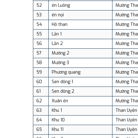
52
én Luông
Mường Tha
53
én nọi
Mường Tha
54
Hô than
Mường Tha
55
Lằn 1
Mường Tha
56
Lằn 2
Mường Tha
57
Mường 2
Mường Tha
58
Mường 3
Mường Tha
59
Phương quang
Mường Tha
60
Sen đông 1
Mường Tha
61
Sen đông 2
Mường Tha
62
Xuân én
Mường Tha
63
Khu 1
Than Uyên
64
Khu 10
Than Uyên
65
Khu 11
Than Uyên