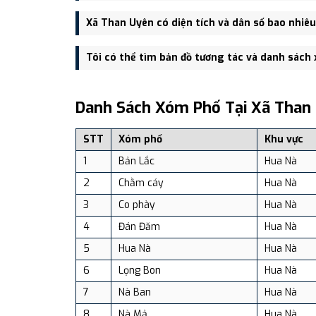
Trụ sở hành chính mới của Xã Than Uyên đặt tại Khu
Xã Than Uyên có diện tích và dân số bao nhiêu
Xã Than Uyên có Diện tích: 132.09 km², Dân số: 27,
Tôi có thể tìm bản đồ tương tác và danh sách
Bạn có thể xem bản đồ chi tiết, danh sách phường xã
dịch vụ và du lịch uy tín tại Việt Nam.
Danh Sách Xóm Phố Tại Xã Than
STT
Xóm phố
Khu vực
1
Bản Lắc
Hua Nà
2
Chằm cáy
Hua Nà
3
Co phày
Hua Nà
4
Đán Đăm
Hua Nà
5
Hua Nà
Hua Nà
6
Lọng Bon
Hua Nà
7
Nà Ban
Hua Nà
8
Nà Mả
Hua Nà