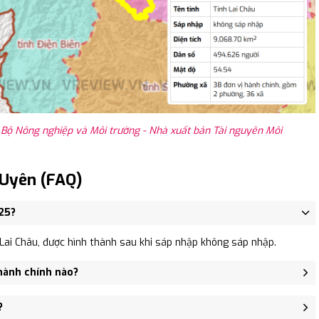
 Bộ Nông nghiệp và Môi trường - Nhà xuất bản Tài nguyên Môi
 Uyên (FAQ)
25?
ai Châu, được hình thành sau khi sáp nhập không sáp nhập.
hành chính nào?
hị trấn Than Uyên, Xã Mường Than, Xã Hua Nà, Xã Mường Cang.
?