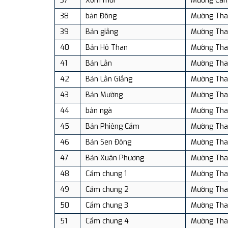
37
Xóm mới
Mường Can
38
bản Đông
Mường Tha
39
Bản giẳng
Mường Tha
40
Bản Hô Than
Mường Tha
41
Bản Lằn
Mường Tha
42
Bản Lằn Giẳng
Mường Tha
43
Bản Mường
Mường Tha
44
bản ngà
Mường Tha
45
Bản Phiêng Cẩm
Mường Tha
46
Bản Sen Đông
Mường Tha
47
Bản Xuân Phương
Mường Tha
48
Cẩm chung 1
Mường Tha
49
Cẩm chung 2
Mường Tha
50
Cẩm chung 3
Mường Tha
51
Cẩm chung 4
Mường Tha