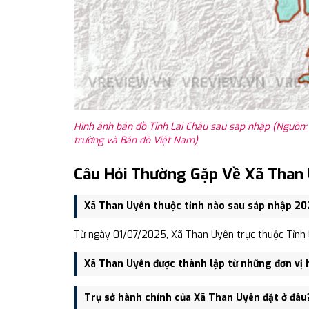
Hình ảnh bản đồ Tỉnh Lai Châu sau sáp nhập (Nguồn:
trường và Bản đồ Việt Nam)
Câu Hỏi Thường Gặp Về Xã Than
Xã Than Uyên thuộc tỉnh nào sau sáp nhập 20
Từ ngày 01/07/2025, Xã Than Uyên trực thuộc Tỉnh L
Xã Than Uyên được thành lập từ những đơn vị 
Xã Than Uyên được thành lập trên cơ sở sáp nhập T
Trụ sở hành chính của Xã Than Uyên đặt ở đâu