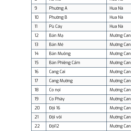
9
Phường A
Hua Nà
10
Phường B
Hua Nà
11
Pù Cáy
Hua Nà
12
Bản Mạ
Mường Can
13
Bản Mé
Mường Can
14
Bản Muông
Mường Can
15
Bản Phiêng Cẩm
Mường Can
16
Cang Cai
Mường Can
17
Cang Mường
Mường Can
18
Co nọi
Mường Can
19
Co Phày
Mường Can
20
Đội 16
Mường Can
21
Đội vôi
Mường Can
22
Đội12
Mường Can