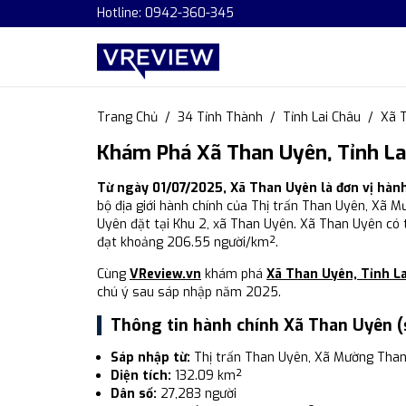
Hotline: 0942-360-345
Trang Chủ
34 Tỉnh Thành
Tỉnh Lai Châu
Xã 
Khám Phá Xã Than Uyên, Tỉnh La
Từ ngày 01/07/2025, Xã Than Uyên là đơn vị hàn
bộ địa giới hành chính của Thị trấn Than Uyên, Xã 
Uyên đặt tại Khu 2, xã Than Uyên. Xã Than Uyên có 
đạt khoảng 206.55 người/km².
Cùng
VReview.vn
khám phá
Xã Than Uyên, Tỉnh L
chú ý sau sáp nhập năm 2025.
Thông tin hành chính Xã Than Uyên (
Sáp nhập từ:
Thị trấn Than Uyên, Xã Mường Than
Diện tích:
132.09 km²
Dân số:
27,283 người