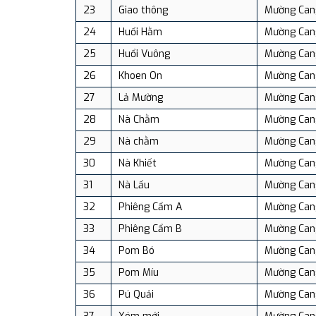
23
Giao thông
Mường Can
24
Huổi Hằm
Mường Can
25
Huổi Vuông
Mường Can
26
Khoen On
Mường Can
27
Lả Mường
Mường Can
28
Nà Chằm
Mường Can
29
Nà chằm
Mường Can
30
Nà Khiết
Mường Can
31
Nà Lấu
Mường Can
32
Phiêng Cẩm A
Mường Can
33
Phiêng Cẩm B
Mường Can
34
Pom Bó
Mường Can
35
Pom Míu
Mường Can
36
Pú Quải
Mường Can