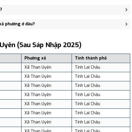
 2, xã Than Uyên - trung tâm khu vực thuận tiện giao thông.
?
283 người, Mật độ dân số: Khoảng 206.55 người/km²
 xã phường ở đâu?
, và review địa điểm tại: VReview.vn - Nền tảng review địa điểm,
 Uyên (sau Sáp Nhập 2025)
Phường xã
Tỉnh thành phố
Xã Than Uyên
Tỉnh Lai Châu
Xã Than Uyên
Tỉnh Lai Châu
Xã Than Uyên
Tỉnh Lai Châu
Xã Than Uyên
Tỉnh Lai Châu
Xã Than Uyên
Tỉnh Lai Châu
Xã Than Uyên
Tỉnh Lai Châu
Xã Than Uyên
Tỉnh Lai Châu
Xã Than Uyên
Tỉnh Lai Châu