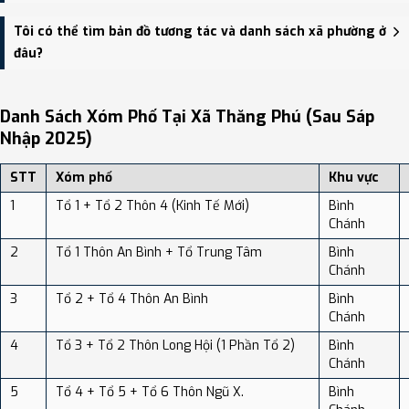
Xã Thăng Phú có Diện tích: 60.50 km², Dân số: 17,266 người, Mật
Tôi có thể tìm bản đồ tương tác và danh sách xã phường ở
độ dân số: Khoảng 285.39 người/km²
đâu?
Bạn có thể xem bản đồ chi tiết, danh sách phường xã, và review
địa điểm tại: VReview.vn - Nền tảng review địa điểm, dịch vụ và du
Danh Sách Xóm Phố Tại Xã Thăng Phú (sau Sáp
lịch uy tín tại Việt Nam.
Nhập 2025)
STT
Xóm phố
Khu vực
1
Tổ 1 + Tổ 2 Thôn 4 (Kinh Tế Mới)
Bình
Chánh
2
Tổ 1 Thôn An Bình + Tổ Trung Tâm
Bình
Chánh
3
Tổ 2 + Tổ 4 Thôn An Bình
Bình
Chánh
4
Tổ 3 + Tổ 2 Thôn Long Hội (1 Phần Tổ 2)
Bình
Chánh
5
Tổ 4 + Tổ 5 + Tổ 6 Thôn Ngũ X.
Bình