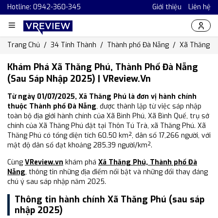
Hotline: 0942-360-345
Giới thiệu
Liên hệ
Trang Chủ
34 Tỉnh Thành
Thành phố Đà Nẵng
Xã Thăng P
Khám Phá Xã Thăng Phú, Thành Phố Đà Nẵng
(Sau Sáp Nhập 2025) | VReview.vn
Từ ngày 01/07/2025, Xã Thăng Phú là đơn vị hành chính
thuộc Thành phố Đà Nẵng
, được thành lập từ việc sáp nhập
toàn bộ địa giới hành chính của Xã Bình Phú, Xã Bình Quế, trụ sở
chính của Xã Thăng Phú đặt tại Thôn Tú Trà, xã Thăng Phú. Xã
Thăng Phú có tổng diện tích 60.50 km², dân số 17,266 người, với
mật độ dân số đạt khoảng 285.39 người/km².
Cùng
VReview.vn
khám phá
Xã Thăng Phú, Thành phố Đà
Nẵng
, thông tin những địa điểm nổi bật và những đổi thay đáng
chú ý sau sáp nhập năm 2025.
Thông tin hành chính Xã Thăng Phú (sau sáp
nhập 2025)