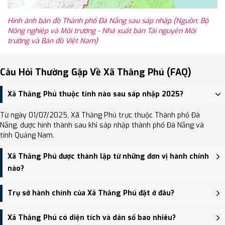
Hình ảnh bản đồ Thành phố Đà Nẵng sau sáp nhập (Nguồn: Bộ
Nông nghiệp và Môi trường - Nhà xuất bản Tài nguyên Môi
trường và Bản đồ Việt Nam)
Câu Hỏi Thường Gặp Về Xã Thăng Phú (FAQ)
Xã Thăng Phú thuộc tỉnh nào sau sáp nhập 2025?
Từ ngày 01/07/2025, Xã Thăng Phú trực thuộc Thành phố Đà
Nẵng, được hình thành sau khi sáp nhập thành phố Đà Nẵng và
tỉnh Quảng Nam.
Xã Thăng Phú được thành lập từ những đơn vị hành chính
nào?
Xã Thăng Phú được thành lập trên cơ sở sáp nhập Xã Bình Phú, Xã
Trụ sở hành chính của Xã Thăng Phú đặt ở đâu?
Bình Quế.
Trụ sở hành chính mới của Xã Thăng Phú đặt tại Thôn Tú Trà, xã
Xã Thăng Phú có diện tích và dân số bao nhiêu?
Thăng Phú - trung tâm khu vực thuận tiện giao thông.