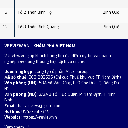
15
Tổ 2 Thôn Bình Hội
Bình Quế
16
Tổ 8 Thôn Bình Quang
Bình Quế
VREVIEW.VN - KHÁM PHÁ VIỆT NAM
VReview.vn giúp khách hàng tìm địa điểm uy tín và doanh
nghiệp xây dựng thương hiệu dịch vụ online.
Doanh nghiệp:
Công ty cổ phần VStar Group
Mã số thuế:
0601282535 (Chi cục Thuế khu vực TP Nam Định)
Văn phòng (HN):
58A Võ Văn Dũng, P. Ô Chợ Dừa, Q. Đống Đa,
HN
Văn phòng (NĐ):
3/37/2 Tổ 1, Đò Quan, P. Nam Định, T. Ninh
Bình
Email:
hai.vreview@gmail.com
Hotline:
0942-360-345
Website:
https://vreview.vn
Xem thêm