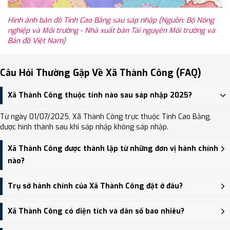
Hình ảnh bản đồ Tỉnh Cao Bằng sau sáp nhập (Nguồn: Bộ Nông
nghiệp và Môi trường - Nhà xuất bản Tài nguyên Môi trường và
Bản đồ Việt Nam)
Câu Hỏi Thường Gặp Về Xã Thành Công (FAQ)
Xã Thành Công thuộc tỉnh nào sau sáp nhập 2025?
Từ ngày 01/07/2025, Xã Thành Công trực thuộc Tỉnh Cao Bằng,
được hình thành sau khi sáp nhập không sáp nhập.
Xã Thành Công được thành lập từ những đơn vị hành chính
nào?
Xã Thành Công được thành lập trên cơ sở sáp nhập Xã Quang
Trụ sở hành chính của Xã Thành Công đặt ở đâu?
Thành, Xã Thành Công.
Trụ sở hành chính mới của Xã Thành Công đặt tại Trụ sở UBND xã
Xã Thành Công có diện tích và dân số bao nhiêu?
Thành Công (trụ sở mới) - trung tâm khu vực thuận tiện giao
thông.