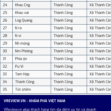
24
Khau Cng
Thành Công
Xã Thành Cô
25
Khau vai
Thành Công
Xã Thành Cô
26
Lng Quang
Thành Công
Xã Thành Cô
27
N ro
Thành Công
Xã Thành Cô
28
N vi
Thành Công
Xã Thành Cô
29
Nh mỏng
Thành Công
Xã Thành Cô
30
Nm Phiờng
Thành Công
Xã Thành Cô
31
Phia ộn
Thành Công
Xã Thành Cô
32
Pự Vi
Thành Công
Xã Thành Cô
33
Tam Hợp
Thành Công
Xã Thành Cô
34
Thành Công
Thành Công
Xã Thành Cô
35
Tỏt shõm
Thành Công
Xã Thành Cô
VREVIEW.VN - KHÁM PHÁ VIỆT NAM
VReview.vn giúp khách hàng tìm địa điểm uy tín và doanh