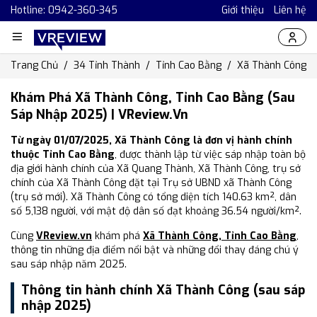
Hotline: 0942-360-345
Giới thiệu
Liên hệ
Trang Chủ
34 Tỉnh Thành
Tỉnh Cao Bằng
Xã Thành Công
Khám Phá Xã Thành Công, Tỉnh Cao Bằng (Sau
Sáp Nhập 2025) | VReview.vn
Từ ngày 01/07/2025, Xã Thành Công là đơn vị hành chính
thuộc Tỉnh Cao Bằng
, được thành lập từ việc sáp nhập toàn bộ
địa giới hành chính của Xã Quang Thành, Xã Thành Công, trụ sở
chính của Xã Thành Công đặt tại Trụ sở UBND xã Thành Công
(trụ sở mới). Xã Thành Công có tổng diện tích 140.63 km², dân
số 5,138 người, với mật độ dân số đạt khoảng 36.54 người/km².
Cùng
VReview.vn
khám phá
Xã Thành Công, Tỉnh Cao Bằng
,
thông tin những địa điểm nổi bật và những đổi thay đáng chú ý
sau sáp nhập năm 2025.
Thông tin hành chính Xã Thành Công (sau sáp
nhập 2025)