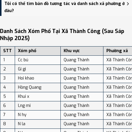
Xã Thành Công có Diện tích: 140.63 km², Dân số: 5,138 người, Mật
Tôi có thể tìm bản đồ tương tác và danh sách xã phường ở
độ dân số: Khoảng 36.54 người/km²
đâu?
Bạn có thể xem bản đồ chi tiết, danh sách phường xã, và review
địa điểm tại: VReview.vn - Nền tảng review địa điểm, dịch vụ và du
Danh Sách Xóm Phố Tại Xã Thành Công (sau Sáp
lịch uy tín tại Việt Nam.
Nhập 2025)
STT
Xóm phố
Khu vực
Phường xã
1
Cc bú
Quang Thành
Xã Thành Cô
2
Gi gi
Quang Thành
Xã Thành Cô
3
Hoi khao
Quang Thành
Xã Thành Cô
4
Hồng Quang
Quang Thành
Xã Thành Cô
5
Khui x
Quang Thành
Xã Thành Cô
6
Lng mi
Quang Thành
Xã Thành Cô
7
N hy
Quang Thành
Xã Thành Cô
8
N la
Quang Thành
Xã Thành Cô