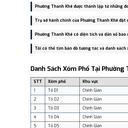
Phường Thanh Khê được thành lập từ những đơ
Phường Thanh Khê được thành lập trên cơ sở sáp nh
Trụ sở hành chính của Phường Thanh Khê đặt 
Phường Thanh Khê Tây, Phường Thanh Khê Đông.
Trụ sở hành chính mới của Phường Thanh Khê đặt t
Phường Thanh Khê có diện tích và dân số bao 
vực thuận tiện giao thông.
Phường Thanh Khê có Diện tích: 7.92 km², Dân số: 2
Tôi có thể tìm bản đồ tương tác và danh sách
Bạn có thể xem bản đồ chi tiết, danh sách phường xã
dịch vụ và du lịch uy tín tại Việt Nam.
Danh Sách Xóm Phố Tại Phường 
STT
Xóm phố
Khu vực
1
Tổ 01
Chính Gián
2
Tổ 02
Chính Gián
3
Tổ 03
Chính Gián
4
Tổ 04
Chính Gián
5
Tổ 05
Chính Gián