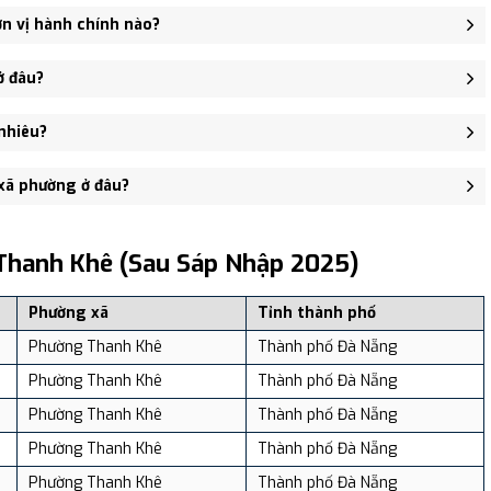
n vị hành chính nào?
ập Phường Xuân Hà, Phường Chính Gián, Phường Thạc Gián,
ở đâu?
ại Số 503 đường Trần Cao Vân, phường Thanh Khê - trung tâm khu
nhiêu?
01,240 người, Mật độ dân số: Khoảng 25,409.10 người/km²
 xã phường ở đâu?
, và review địa điểm tại: VReview.vn - Nền tảng review địa điểm,
Thanh Khê (sau Sáp Nhập 2025)
Phường xã
Tỉnh thành phố
Phường Thanh Khê
Thành phố Đà Nẵng
Phường Thanh Khê
Thành phố Đà Nẵng
Phường Thanh Khê
Thành phố Đà Nẵng
Phường Thanh Khê
Thành phố Đà Nẵng
Phường Thanh Khê
Thành phố Đà Nẵng