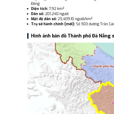
Đông
Diện tích:
7.92 km²
Dân số:
201,240 người
Mật độ dân số:
25,409.10 người/km²
Trụ sở hành chính (mới):
Số 503 đường Trần Ca
Hình ảnh bản đồ Thành phố Đà Nẵng 