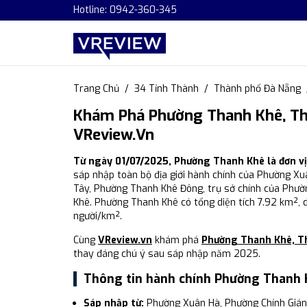
Hotline: 0942-360-345
Trang Chủ
34 Tỉnh Thành
Thành phố Đà Nẵng
Khám Phá Phường Thanh Khê, Th
VReview.vn
Từ ngày 01/07/2025, Phường Thanh Khê là đơn v
sáp nhập toàn bộ địa giới hành chính của Phường X
Tây, Phường Thanh Khê Đông, trụ sở chính của Phư
Khê. Phường Thanh Khê có tổng diện tích 7.92 km², 
người/km².
Cùng
VReview.vn
khám phá
Phường Thanh Khê, T
thay đáng chú ý sau sáp nhập năm 2025.
Thông tin hành chính Phường Thanh 
Sáp nhập từ:
Phường Xuân Hà, Phường Chính Gián