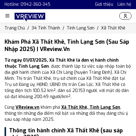
Hotline: 0942-360-345
Giới thiệu
Liên hệ
Trang Chủ
34 Tỉnh Thành
Tỉnh Lạng Sơn
Xã Thất Khê
Khám Phá Xã Thất Khê, Tỉnh Lạng Sơn (Sau Sáp
Nhập 2025) | VReview.vn
Từ ngày 01/07/2025, Xã Thất Khê là đơn vị hành chính
thuộc Tỉnh Lạng Sơn
, được thành lập từ việc sáp nhập toàn bộ
địa giới hành chính của Xã Chi Lăng (huyện Tràng Định), Xã Chí
Minh, Thị trấn Thất Khê, trụ sở chính của Xã Thất Khê đặt tại
Trụ sở Đảng ủy, HĐND, UBND thị trấn Cao Lộc. Xã Thất Khê có
tổng diện tích 100.52 km², dân số 20,153 người, với mật độ dân
số đạt khoảng 200.49 người/km².
Cùng
VReview.vn
khám phá
Xã Thất Khê, Tỉnh Lạng Sơn
,
thông tin những địa điểm nổi bật và những đổi thay đáng chú ý
sau sáp nhập năm 2025.
Thông tin hành chính Xã Thất Khê (sau sáp