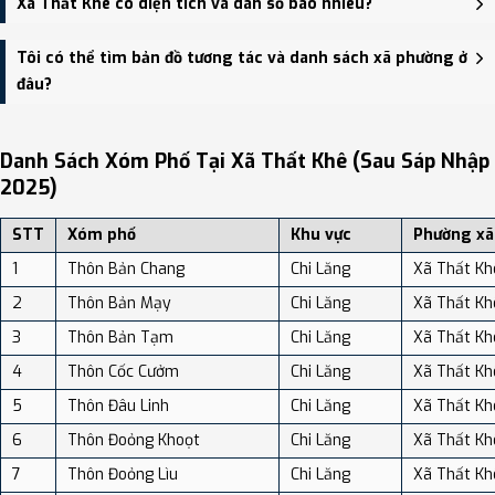
Xã Thất Khê có diện tích và dân số bao nhiêu?
HĐND, UBND thị trấn Cao Lộc - trung tâm khu vực thuận tiện giao
thông.
Xã Thất Khê có Diện tích: 100.52 km², Dân số: 20,153 người, Mật
Tôi có thể tìm bản đồ tương tác và danh sách xã phường ở
độ dân số: Khoảng 200.49 người/km²
đâu?
Bạn có thể xem bản đồ chi tiết, danh sách phường xã, và review
địa điểm tại: VReview.vn - Nền tảng review địa điểm, dịch vụ và du
Danh Sách Xóm Phố Tại Xã Thất Khê (sau Sáp Nhập
lịch uy tín tại Việt Nam.
2025)
STT
Xóm phố
Khu vực
Phường xã
1
Thôn Bản Chang
Chi Lăng
Xã Thất Kh
2
Thôn Bản Mạy
Chi Lăng
Xã Thất Kh
3
Thôn Bản Tạm
Chi Lăng
Xã Thất Kh
4
Thôn Cốc Cưởm
Chi Lăng
Xã Thất Kh
5
Thôn Đâu Linh
Chi Lăng
Xã Thất Kh
6
Thôn Đoỏng Khoọt
Chi Lăng
Xã Thất Kh
7
Thôn Đoỏng Lìu
Chi Lăng
Xã Thất Kh