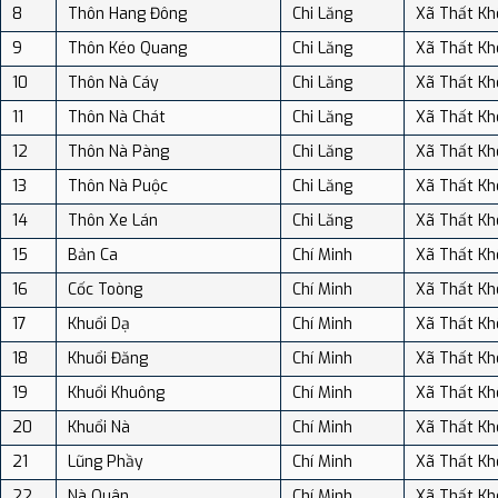
8
Thôn Hang Đông
Chi Lăng
Xã Thất Kh
9
Thôn Kéo Quang
Chi Lăng
Xã Thất Kh
10
Thôn Nà Cáy
Chi Lăng
Xã Thất Kh
11
Thôn Nà Chát
Chi Lăng
Xã Thất Kh
12
Thôn Nà Pàng
Chi Lăng
Xã Thất Kh
13
Thôn Nà Puộc
Chi Lăng
Xã Thất Kh
14
Thôn Xe Lán
Chi Lăng
Xã Thất Kh
15
Bản Ca
Chí Minh
Xã Thất Kh
16
Cốc Toòng
Chí Minh
Xã Thất Kh
17
Khuổi Dạ
Chí Minh
Xã Thất Kh
18
Khuổi Đăng
Chí Minh
Xã Thất Kh
19
Khuổi Khuông
Chí Minh
Xã Thất Kh
20
Khuổi Nà
Chí Minh
Xã Thất Kh
21
Lũng Phầy
Chí Minh
Xã Thất Kh
22
Nà Quân
Chí Minh
Xã Thất Kh