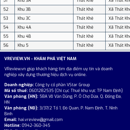
51
Khu 3A
Thất Khê
Xã Thất Kh
52
Khu 3B
Thất Khê
Xã Thất Kh
53
Khu 3C
Thất Khê
Xã Thất Kh
54
Khu 4A
Thất Khê
Xã Thất Kh
55
Khu 4B
Thất Khê
Xã Thất Kh
56
Khu 5
Thất Khê
Xã Thất Kh
VREVIEW.VN - KHÁM PHÁ VIỆT NAM
VReview.vn giúp khách hàng tìm địa điểm uy tín và doanh
nghiệp xây dựng thương hiệu dịch vụ online.
Doanh nghiệp:
Công ty cổ phần VStar Group
Mã số thuế:
0601282535 (Chi cục Thuế khu vực TP Nam Định)
Văn phòng (HN):
58A Võ Văn Dũng, P. Ô Chợ Dừa, Q. Đống Đa,
HN
Văn phòng (NĐ):
3/37/2 Tổ 1, Đò Quan, P. Nam Định, T. Ninh
Bình
Email:
hai.vreview@gmail.com
Hotline:
0942-360-345