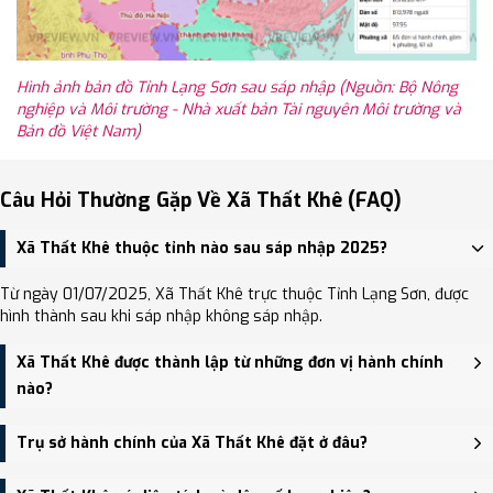
Hình ảnh bản đồ Tỉnh Lạng Sơn sau sáp nhập (Nguồn: Bộ Nông
nghiệp và Môi trường - Nhà xuất bản Tài nguyên Môi trường và
Bản đồ Việt Nam)
Câu Hỏi Thường Gặp Về Xã Thất Khê (FAQ)
Xã Thất Khê thuộc tỉnh nào sau sáp nhập 2025?
Từ ngày 01/07/2025, Xã Thất Khê trực thuộc Tỉnh Lạng Sơn, được
hình thành sau khi sáp nhập không sáp nhập.
Xã Thất Khê được thành lập từ những đơn vị hành chính
nào?
Xã Thất Khê được thành lập trên cơ sở sáp nhập Xã Chi Lăng
Trụ sở hành chính của Xã Thất Khê đặt ở đâu?
(huyện Tràng Định), Xã Chí Minh, Thị trấn Thất Khê.
Trụ sở hành chính mới của Xã Thất Khê đặt tại Trụ sở Đảng ủy,