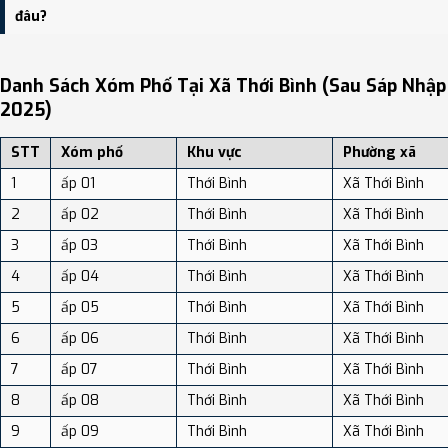
dân số: Khoảng 315.01 người/km²
đâu?
Bạn có thể xem bản đồ chi tiết, danh sách phường xã, và review
địa điểm tại: VReview.vn - Nền tảng review địa điểm, dịch vụ và du
Danh Sách Xóm Phố Tại Xã Thới Bình (sau Sáp Nhập
lịch uy tín tại Việt Nam.
2025)
STT
Xóm phố
Khu vực
Phường xã
1
ấp 01
Thới Bình
Xã Thới Bình
2
ấp 02
Thới Bình
Xã Thới Bình
3
ấp 03
Thới Bình
Xã Thới Bình
4
ấp 04
Thới Bình
Xã Thới Bình
5
ấp 05
Thới Bình
Xã Thới Bình
6
ấp 06
Thới Bình
Xã Thới Bình
7
ấp 07
Thới Bình
Xã Thới Bình
8
ấp 08
Thới Bình
Xã Thới Bình
9
ấp 09
Thới Bình
Xã Thới Bình