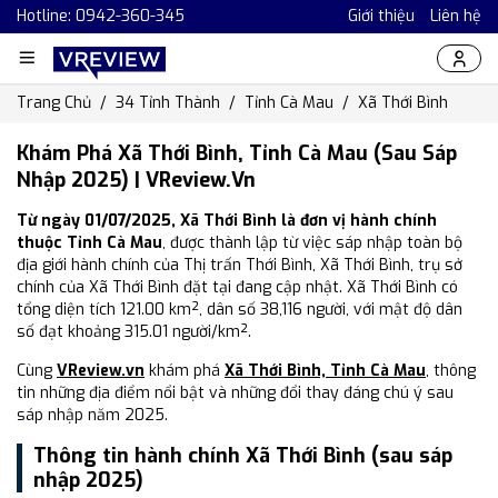
Hotline: 0942-360-345
Giới thiệu
Liên hệ
Trang Chủ
34 Tỉnh Thành
Tỉnh Cà Mau
Xã Thới Bình
Khám Phá Xã Thới Bình, Tỉnh Cà Mau (Sau Sáp
Nhập 2025) | VReview.vn
Từ ngày 01/07/2025, Xã Thới Bình là đơn vị hành chính
thuộc Tỉnh Cà Mau
, được thành lập từ việc sáp nhập toàn bộ
địa giới hành chính của Thị trấn Thới Bình, Xã Thới Bình, trụ sở
chính của Xã Thới Bình đặt tại đang cập nhật. Xã Thới Bình có
tổng diện tích 121.00 km², dân số 38,116 người, với mật độ dân
số đạt khoảng 315.01 người/km².
Cùng
VReview.vn
khám phá
Xã Thới Bình, Tỉnh Cà Mau
, thông
tin những địa điểm nổi bật và những đổi thay đáng chú ý sau
sáp nhập năm 2025.
Thông tin hành chính Xã Thới Bình (sau sáp
nhập 2025)