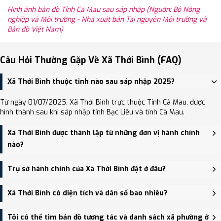
Hình ảnh bản đồ Tỉnh Cà Mau sau sáp nhập (Nguồn: Bộ Nông
nghiệp và Môi trường - Nhà xuất bản Tài nguyên Môi trường và
Bản đồ Việt Nam)
Câu Hỏi Thường Gặp Về Xã Thới Bình (FAQ)
Xã Thới Bình thuộc tỉnh nào sau sáp nhập 2025?
Từ ngày 01/07/2025, Xã Thới Bình trực thuộc Tỉnh Cà Mau, được
hình thành sau khi sáp nhập tỉnh Bạc Liêu và tỉnh Cà Mau.
Xã Thới Bình được thành lập từ những đơn vị hành chính
nào?
Xã Thới Bình được thành lập trên cơ sở sáp nhập Thị trấn Thới
Trụ sở hành chính của Xã Thới Bình đặt ở đâu?
Bình, Xã Thới Bình.
Trụ sở hành chính mới của Xã Thới Bình đặt tại đang cập nhật -
Xã Thới Bình có diện tích và dân số bao nhiêu?
trung tâm khu vực thuận tiện giao thông.
Xã Thới Bình có Diện tích: 121.00 km², Dân số: 38,116 người, Mật độ
Tôi có thể tìm bản đồ tương tác và danh sách xã phường ở