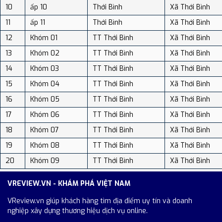
10
ấp 10
Thới Bình
Xã Thới Bình
11
ấp 11
Thới Bình
Xã Thới Bình
12
Khóm 01
TT Thới Bình
Xã Thới Bình
13
Khóm 02
TT Thới Bình
Xã Thới Bình
14
Khóm 03
TT Thới Bình
Xã Thới Bình
15
Khóm 04
TT Thới Bình
Xã Thới Bình
16
Khóm 05
TT Thới Bình
Xã Thới Bình
17
Khóm 06
TT Thới Bình
Xã Thới Bình
18
Khóm 07
TT Thới Bình
Xã Thới Bình
19
Khóm 08
TT Thới Bình
Xã Thới Bình
20
Khóm 09
TT Thới Bình
Xã Thới Bình
VREVIEW.VN - KHÁM PHÁ VIỆT NAM
VReview.vn giúp khách hàng tìm địa điểm uy tín và doanh
nghiệp xây dựng thương hiệu dịch vụ online.