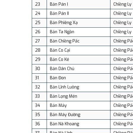
23
Bản Pán I
Chiềng Ly
24
Bản Pán II
Chiềng Ly
25
Bản Phiêng Xạ
Chiềng Ly
26
Bản Ta Ngần
Chiềng Ly
27
Bản Chiềng Pấc
Chiềng Pấ
28
Bản Co Cại
Chiềng Pấ
29
Bản Co Ké
Chiềng Pấ
30
Bản Dân Chủ
Chiềng Pấ
31
Bản Đon
Chiềng Pấ
32
Bản Lĩnh Luông
Chiềng Pấ
33
Bản Lọng Mén
Chiềng Pấ
34
Bản Mảy
Chiềng Pấ
35
Bản Máy Đường
Chiềng Pấ
36
Bản Nà Khoang
Chiềng Pấ