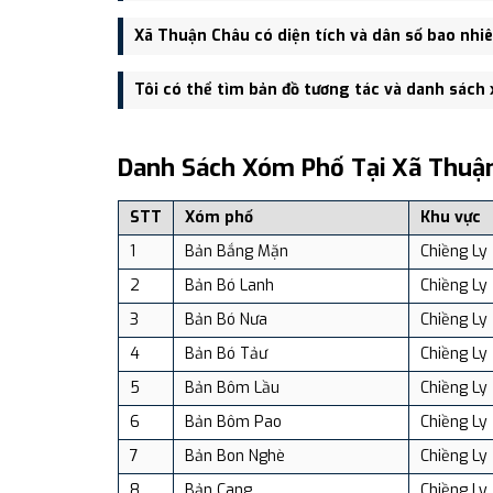
Trụ sở hành chính mới của Xã Thuận Châu đặt tại Ti
Xã Thuận Châu có diện tích và dân số bao nhi
tiện giao thông.
Xã Thuận Châu có Diện tích: 132.83 km², Dân số: 46
Tôi có thể tìm bản đồ tương tác và danh sách
Bạn có thể xem bản đồ chi tiết, danh sách phường xã
dịch vụ và du lịch uy tín tại Việt Nam.
Danh Sách Xóm Phố Tại Xã Thuậ
STT
Xóm phố
Khu vực
1
Bản Bắng Mặn
Chiềng Ly
2
Bản Bó Lanh
Chiềng Ly
3
Bản Bó Nưa
Chiềng Ly
4
Bản Bó Tảư
Chiềng Ly
5
Bản Bôm Lầu
Chiềng Ly
6
Bản Bôm Pao
Chiềng Ly
7
Bản Bon Nghè
Chiềng Ly
8
Bản Cang
Chiềng Ly