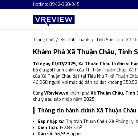
Hotline: 0942-360-345
Trang Chủ
34 Tỉnh Thành
Tỉnh Sơn La
Xã Th
Khám Phá Xã Thuận Châu, Tỉnh S
Từ ngày 01/07/2025, Xã Thuận Châu là đơn vị hà
bộ địa giới hành chính của Thị trấn Thuận Châu, Xã 
của Xã Thuận Châu đặt tại Tiểu khu 7, xã Thuận Châu
46,958 người, với mật độ dân số đạt khoảng 353.52
Cùng
VReview.vn
khám phá
Xã Thuận Châu, Tỉnh 
chú ý sau sáp nhập năm 2025.
Thông tin hành chính Xã Thuận Châu
Sáp nhập từ:
Thị trấn Thuận Châu, Xã Phổng Ly, 
Diện tích:
132.83 km²
Dân số:
46,958 người