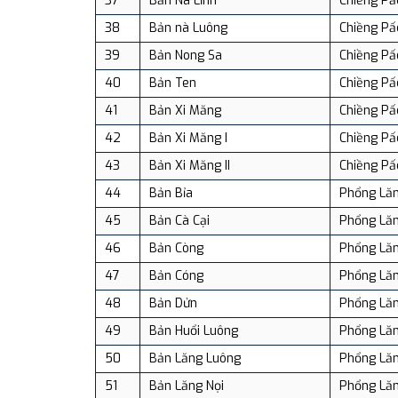
37
Bản Nà Lĩnh
Chiềng Pấ
38
Bản nà Luông
Chiềng Pấ
39
Bản Nong Sa
Chiềng Pấ
40
Bản Ten
Chiềng Pấ
41
Bản Xi Măng
Chiềng Pấ
42
Bản Xi Măng I
Chiềng Pấ
43
Bản Xi Măng II
Chiềng Pấ
44
Bản Bỉa
Phổng Lă
45
Bản Cà Cại
Phổng Lă
46
Bản Còng
Phổng Lă
47
Bản Cóng
Phổng Lă
48
Bản Dửn
Phổng Lă
49
Bản Huổi Luông
Phổng Lă
50
Bản Lăng Luông
Phổng Lă
51
Bản Lăng Nọi
Phổng Lă