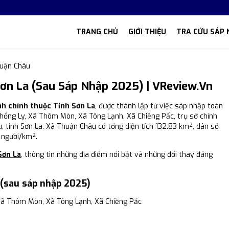
TRANG CHỦ
GIỚI THIỆU
TRA CỨU SÁP 
uận Châu
ơn La (Sau Sáp Nhập 2025) | VReview.vn
nh chính thuộc Tỉnh Sơn La
, được thành lập từ việc sáp nhập toàn
Phổng Ly, Xã Thôm Mòn, Xã Tông Lạnh, Xã Chiềng Pấc, trụ sở chính
, tỉnh Sơn La. Xã Thuận Châu có tổng diện tích 132.83 km², dân số
 người/km².
Sơn La
, thông tin những địa điểm nổi bật và những đổi thay đáng
 (sau sáp nhập 2025)
Xã Thôm Mòn, Xã Tông Lạnh, Xã Chiềng Pấc