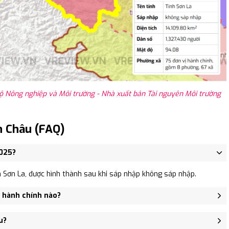
ộ Nông nghiệp và Môi trường - Nhà xuất bản Tài nguyên Môi trường
n Châu (FAQ)
2025?
 Sơn La, được hình thành sau khi sáp nhập không sáp nhập.
ị hành chính nào?
Thị trấn Thuận Châu, Xã Phổng Ly, Xã Thôm Mòn, Xã Tông Lạnh,
u?