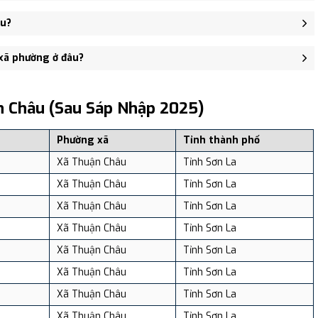
ểu khu 7, xã Thuận Châu, tỉnh Sơn La - trung tâm khu vực thuận
êu?
,958 người, Mật độ dân số: Khoảng 353.52 người/km²
 xã phường ở đâu?
, và review địa điểm tại: VReview.vn - Nền tảng review địa điểm,
n Châu (sau Sáp Nhập 2025)
Phường xã
Tỉnh thành phố
Xã Thuận Châu
Tỉnh Sơn La
Xã Thuận Châu
Tỉnh Sơn La
Xã Thuận Châu
Tỉnh Sơn La
Xã Thuận Châu
Tỉnh Sơn La
Xã Thuận Châu
Tỉnh Sơn La
Xã Thuận Châu
Tỉnh Sơn La
Xã Thuận Châu
Tỉnh Sơn La
Xã Thuận Châu
Tỉnh Sơn La