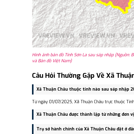
Hình ảnh bản đồ Tỉnh Sơn La sau sáp nhập (Nguồn: B
và Bản đồ Việt Nam)
Câu Hỏi Thường Gặp Về Xã Thuậ
Xã Thuận Châu thuộc tỉnh nào sau sáp nhập 
Từ ngày 01/07/2025, Xã Thuận Châu trực thuộc Tỉnh
Xã Thuận Châu được thành lập từ những đơn v
Xã Thuận Châu được thành lập trên cơ sở sáp nhập 
Trụ sở hành chính của Xã Thuận Châu đặt ở đâ
Xã Chiềng Pấc.