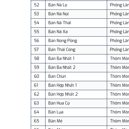
52
Bản Nà Lọ
Phổng Lă
53
Bản Nà Nọi
Phổng Lă
54
Bản Nà Thái
Phổng Lă
55
Bản Nà Xa
Phổng Lă
56
Bản Nong Pồng
Phổng Lă
57
Bản Thái Cóng
Phổng Lă
58
Bản Ba Nhất 1
Thôm Mò
59
Bản Ba Nhất 2
Thôm Mò
60
Bản Chùn
Thôm Mò
61
Bản Hợp Nhất 1
Thôm Mò
62
Bản Hợp Nhất 2
Thôm Mò
63
Bản Hua Cọ
Thôm Mò
64
Bản Lụa
Thôm Mò
65
Bản Mé
Thôm Mò