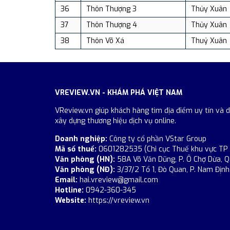
36
Thôn Thượng 3
Thủy Xuân
37
Thôn Thượng 4
Thủy Xuân
38
Thôn Võ Xá
Thuỷ Xuân
VREVIEW.VN - KHÁM PHÁ VIỆT NAM
VReview.vn giúp khách hàng tìm địa điểm uy tín và 
xây dựng thương hiệu dịch vụ online.
Doanh nghiệp:
Công ty cổ phần VStar Group
Mã số thuế:
0601282535 (Chi cục Thuế khu vực TP
Văn phòng (HN):
58A Võ Văn Dũng, P. Ô Chợ Dừa, Q
Văn phòng (NĐ):
3/37/2 Tổ 1, Đò Quan, P. Nam Định,
Email:
hai.vreview@gmail.com
Hotline:
0942-360-345
Website:
https://vreview.vn