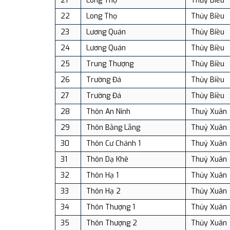
21
Long Thọ
Thủy Biều
22
Long Thọ
Thủy Biều
23
Lương Quán
Thủy Biều
24
Lương Quán
Thủy Biều
25
Trung Thượng
Thủy Biều
26
Trường Đá
Thủy Biều
27
Trường Đá
Thủy Biều
28
Thôn An Ninh
Thuỷ Xuân
29
Thôn Bằng Lẵng
Thuỷ Xuân
30
Thôn Cư Chánh 1
Thuỷ Xuân
31
Thôn Dạ Khê
Thuỷ Xuân
32
Thôn Hạ 1
Thủy Xuân
33
Thôn Hạ 2
Thủy Xuân
34
Thôn Thượng 1
Thủy Xuân
35
Thôn Thượng 2
Thủy Xuân