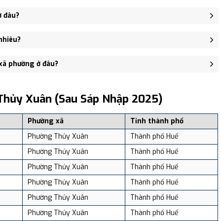
hập Phường Thủy Biều, Phường Thủy Bằng, Phường Thủy Xuân.
ở đâu?
i 38 Lê Ngô Cát, phường Thủy Xuân - trung tâm khu vực thuận
nhiêu?
3,373 người, Mật độ dân số: Khoảng 1,171.29 người/km²
 xã phường ở đâu?
, và review địa điểm tại: VReview.vn - Nền tảng review địa điểm,
Thủy Xuân (sau Sáp Nhập 2025)
Phường xã
Tỉnh thành phố
Phường Thủy Xuân
Thành phố Huế
Phường Thủy Xuân
Thành phố Huế
Phường Thủy Xuân
Thành phố Huế
Phường Thủy Xuân
Thành phố Huế
Phường Thủy Xuân
Thành phố Huế
Phường Thủy Xuân
Thành phố Huế