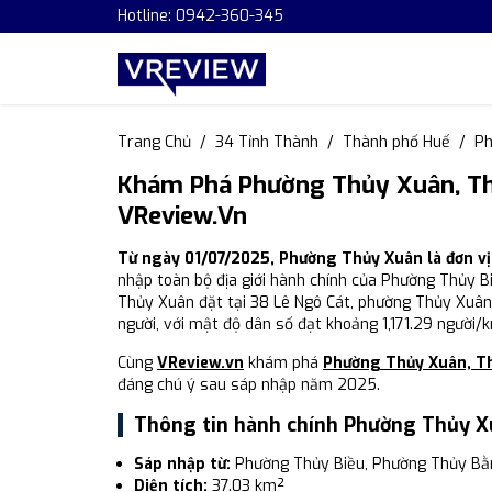
Hotline: 0942-360-345
Trang Chủ
34 Tỉnh Thành
Thành phố Huế
Ph
Khám Phá Phường Thủy Xuân, Th
VReview.vn
Từ ngày 01/07/2025, Phường Thủy Xuân là đơn v
nhập toàn bộ địa giới hành chính của Phường Thủy 
Thủy Xuân đặt tại 38 Lê Ngô Cát, phường Thủy Xuân
người, với mật độ dân số đạt khoảng 1,171.29 người/
Cùng
VReview.vn
khám phá
Phường Thủy Xuân, T
đáng chú ý sau sáp nhập năm 2025.
Thông tin hành chính Phường Thủy X
Sáp nhập từ:
Phường Thủy Biều, Phường Thủy Bằ
Diện tích:
37.03 km²