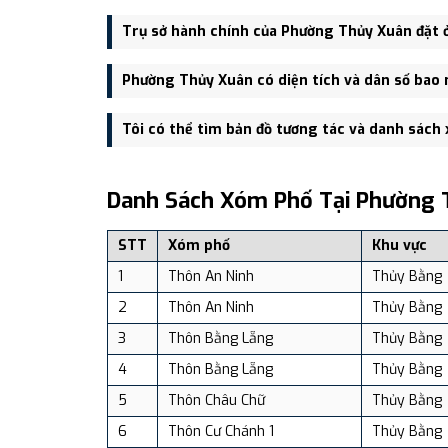
Phường Thủy Xuân được thành lập trên cơ sở sáp n
Trụ sở hành chính của Phường Thủy Xuân đặt 
Trụ sở hành chính mới của Phường Thủy Xuân đặt tạ
Phường Thủy Xuân có diện tích và dân số bao 
tiện giao thông.
Phường Thủy Xuân có Diện tích: 37.03 km², Dân số: 4
Tôi có thể tìm bản đồ tương tác và danh sách
Bạn có thể xem bản đồ chi tiết, danh sách phường xã
dịch vụ và du lịch uy tín tại Việt Nam.
Danh Sách Xóm Phố Tại Phường 
STT
Xóm phố
Khu vực
1
Thôn An Ninh
Thủy Bằng
2
Thôn An Ninh
Thủy Bằng
3
Thôn Bằng Lẵng
Thủy Bằng
4
Thôn Bằng Lẵng
Thủy Bằng
5
Thôn Châu Chữ
Thủy Bằng
6
Thôn Cư Chánh 1
Thủy Bằng