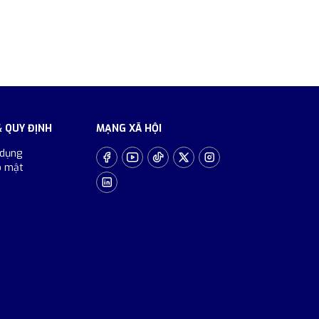
& QUY ĐỊNH
MẠNG XÃ HỘI
 dụng
o mật