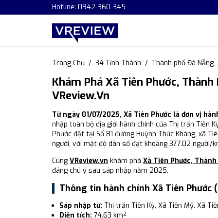
Hotline: 0942-360-345
Trang Chủ
34 Tỉnh Thành
Thành phố Đà Nẵng
Khám Phá Xã Tiên Phước, Thành 
VReview.vn
Từ ngày 01/07/2025, Xã Tiên Phước là đơn vị hà
nhập toàn bộ địa giới hành chính của Thị trấn Tiên K
Phước đặt tại Số 81 đường Huỳnh Thúc Kháng, xã Tiê
người, với mật độ dân số đạt khoảng 377.02 người/k
Cùng
VReview.vn
khám phá
Xã Tiên Phước, Thành
đáng chú ý sau sáp nhập năm 2025.
Thông tin hành chính Xã Tiên Phước 
Sáp nhập từ:
Thị trấn Tiên Kỳ, Xã Tiên Mỹ, Xã Ti
Diện tích:
74.63 km²