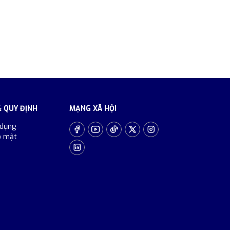
& QUY ĐỊNH
MẠNG XÃ HỘI
 dụng
o mật