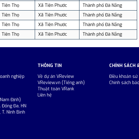
Tiên Thọ
Xã Tiên Phước
Thành phố Đà Nẵng
Tiên Thọ
Xã Tiên Phước
Thành phố Đà Nẵng
Tiên Thọ
Xã Tiên Phước
Thành phố Đà Nẵng
Tiên Thọ
Xã Tiên Phước
Thành phố Đà Nẵng
THÔNG TIN
CHÍNH SÁCH 
doanh nghiệp
Về dự án VReview
Điều khoản sử
VReview.vn (Tiếng anh)
Chính sách bả
Thuật toán VRank
Liên hệ
 Nam Định)
. Đống Đa, HN
 T. Ninh Bình