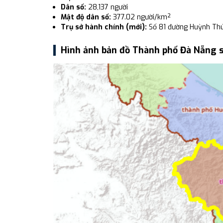
Dân số:
28,137 người
Mật độ dân số:
377.02 người/km²
Trụ sở hành chính (mới):
Số 81 đường Huỳnh Thú
Hình ảnh bản đồ Thành phố Đà Nẵng 