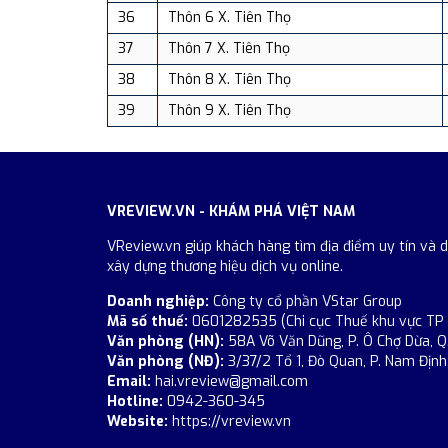
36
Thôn 6 X. Tiên Thọ
37
Thôn 7 X. Tiên Thọ
38
Thôn 8 X. Tiên Thọ
39
Thôn 9 X. Tiên Thọ
VREVIEW.VN - KHÁM PHÁ VIỆT NAM
VReview.vn giúp khách hàng tìm địa điểm uy tín và 
xây dựng thương hiệu dịch vụ online.
Doanh nghiệp:
Công ty cổ phần VStar Group
Mã số thuế:
0601282535 (Chi cục Thuế khu vực TP
Văn phòng (HN):
58A Võ Văn Dũng, P. Ô Chợ Dừa, Q
Văn phòng (NĐ):
3/37/2 Tổ 1, Đò Quan, P. Nam Định,
Email:
hai.vreview@gmail.com
Hotline:
0942-360-345
Website:
https://vreview.vn