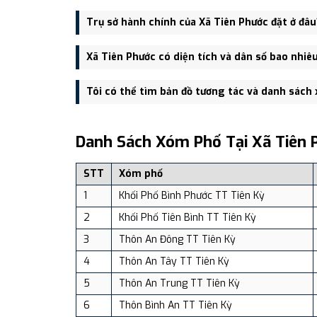
Xã Tiên Phước được thành lập trên cơ sở sáp nhập Th
Trụ sở hành chính của Xã Tiên Phước đặt ở đâu
Trụ sở hành chính mới của Xã Tiên Phước đặt tại Số
Xã Tiên Phước có diện tích và dân số bao nhiê
thuận tiện giao thông.
Xã Tiên Phước có Diện tích: 74.63 km², Dân số: 28,1
Tôi có thể tìm bản đồ tương tác và danh sách
Bạn có thể xem bản đồ chi tiết, danh sách phường xã
dịch vụ và du lịch uy tín tại Việt Nam.
Danh Sách Xóm Phố Tại Xã Tiên 
STT
Xóm phố
1
Khối Phố Bình Phước TT Tiên Kỳ
2
Khối Phố Tiên Bình TT Tiên Kỳ
3
Thôn An Đông TT Tiên Kỳ
4
Thôn An Tây TT Tiên Kỳ
5
Thôn An Trung TT Tiên Kỳ
6
Thôn Bình An TT Tiên Kỳ