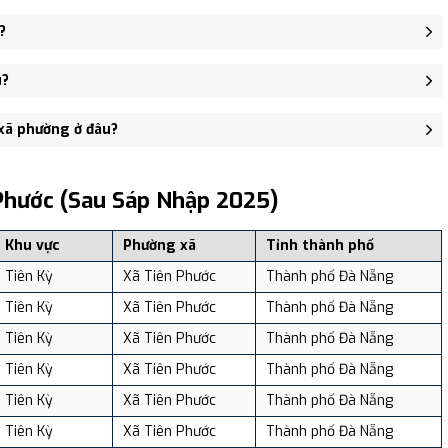
ị trấn Tiên Kỳ, Xã Tiên Mỹ, Xã Tiên Phong, Xã Tiên Thọ.
?
 81 đường Huỳnh Thúc Kháng, xã Tiên Phước - trung tâm khu vực
u?
37 người, Mật độ dân số: Khoảng 377.02 người/km²
 xã phường ở đâu?
, và review địa điểm tại: VReview.vn - Nền tảng review địa điểm,
Phước (sau Sáp Nhập 2025)
Khu vực
Phường xã
Tỉnh thành phố
Tiên Kỳ
Xã Tiên Phước
Thành phố Đà Nẵng
Tiên Kỳ
Xã Tiên Phước
Thành phố Đà Nẵng
Tiên Kỳ
Xã Tiên Phước
Thành phố Đà Nẵng
Tiên Kỳ
Xã Tiên Phước
Thành phố Đà Nẵng
Tiên Kỳ
Xã Tiên Phước
Thành phố Đà Nẵng
Tiên Kỳ
Xã Tiên Phước
Thành phố Đà Nẵng