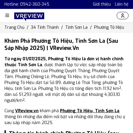
Hotline: 0942-360-345
Giới thiệu
Liên hệ
Trang Chủ
34 Tỉnh Thành
Tỉnh Sơn La
Phường Tô Hiệu
Khám Phá Phường Tô Hiệu, Tỉnh Sơn La (Sau
Sáp Nhập 2025) | VReview.vn
Từ ngày 01/07/2025, Phường Tô Hiệu là đơn vị hành chính
thuộc Tỉnh Sơn La
, được thành lập từ việc sáp nhập toàn bộ
địa giới hành chính của Phường Quyết Thắng, Phường Quyết
Tâm, Phường Chiềng Lề, Phường Tô Hiệu, trụ sở chính của
Phường Tô Hiệu đặt tại Số 89, đường Lê Thái Tông, phường Tô
Hiệu, tỉnh Sơn La. Phường Tô Hiệu có tổng diện tích 11.92 km²,
dân số 51,293 người, với mật độ dân số đạt khoảng 4,303.10
người/km².
Cùng
VReview.vn
khám phá
Phường Tô Hiệu, Tỉnh Sơn La
,
thông tin những địa điểm nổi bật và những đổi thay đáng chú ý
sau sáp nhập năm 2025.