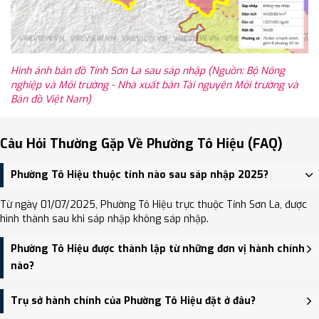
Hình ảnh bản đồ Tỉnh Sơn La sau sáp nhập (Nguồn: Bộ Nông
nghiệp và Môi trường - Nhà xuất bản Tài nguyên Môi trường và
Bản đồ Việt Nam)
Câu Hỏi Thường Gặp Về Phường Tô Hiệu (FAQ)
Phường Tô Hiệu thuộc tỉnh nào sau sáp nhập 2025?
Từ ngày 01/07/2025, Phường Tô Hiệu trực thuộc Tỉnh Sơn La, được
hình thành sau khi sáp nhập không sáp nhập.
Phường Tô Hiệu được thành lập từ những đơn vị hành chính
nào?
Phường Tô Hiệu được thành lập trên cơ sở sáp nhập Phường
Trụ sở hành chính của Phường Tô Hiệu đặt ở đâu?
Quyết Thắng, Phường Quyết Tâm, Phường Chiềng Lề, Phường Tô