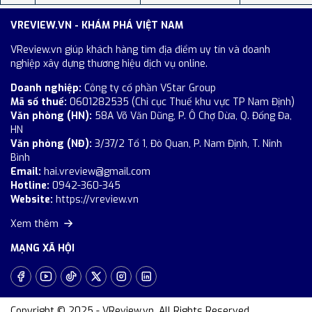
VREVIEW.VN - KHÁM PHÁ VIỆT NAM
VReview.vn giúp khách hàng tìm địa điểm uy tín và doanh
nghiệp xây dựng thương hiệu dịch vụ online.
Doanh nghiệp:
Công ty cổ phần VStar Group
Mã số thuế:
0601282535 (Chi cục Thuế khu vực TP Nam Định)
Văn phòng (HN):
58A Võ Văn Dũng, P. Ô Chợ Dừa, Q. Đống Đa,
HN
Văn phòng (NĐ):
3/37/2 Tổ 1, Đò Quan, P. Nam Định, T. Ninh
Bình
Email:
hai.vreview@gmail.com
Hotline:
0942-360-345
Website:
https://vreview.vn
Xem thêm
MẠNG XÃ HỘI
Copyright © 2025 - VReview.vn. All Rights Reserved.