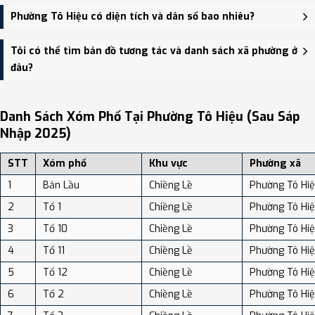
Hiệu.
Trụ sở hành chính mới của Phường Tô Hiệu đặt tại Số 89, đường Lê
Phường Tô Hiệu có diện tích và dân số bao nhiêu?
Thái Tông, phường Tô Hiệu, tỉnh Sơn La - trung tâm khu vực thuận
tiện giao thông.
Phường Tô Hiệu có Diện tích: 11.92 km², Dân số: 51,293 người, Mật
Tôi có thể tìm bản đồ tương tác và danh sách xã phường ở
độ dân số: Khoảng 4,303.10 người/km²
đâu?
Bạn có thể xem bản đồ chi tiết, danh sách phường xã, và review
địa điểm tại: VReview.vn - Nền tảng review địa điểm, dịch vụ và du
Danh Sách Xóm Phố Tại Phường Tô Hiệu (sau Sáp
lịch uy tín tại Việt Nam.
Nhập 2025)
STT
Xóm phố
Khu vực
Phường xã
1
Bản Lầu
Chiềng Lề
Phường Tô Hi
2
Tổ 1
Chiềng Lề
Phường Tô Hi
3
Tổ 10
Chiềng Lề
Phường Tô Hi
4
Tổ 11
Chiềng Lề
Phường Tô Hi
5
Tổ 12
Chiềng Lề
Phường Tô Hi
6
Tổ 2
Chiềng Lề
Phường Tô Hi