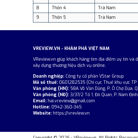
8
Thôn 4
Trà Nam
9
Thôn 5
Trà Nam
VREVIEW.VN - KHÁM PHÁ VIỆT NAM
VReview.vn giúp khách hàng tìm địa điểm uy tín và 
xây dựng thương hiệu dịch vụ online.
Doanh nghiệp:
Công ty cổ phần VStar Group
Mã số thuế:
0601282535 (Chi cục Thuế khu vực TP
Văn phòng (HN):
58A Võ Văn Dũng, P. Ô Chợ Dừa, Q
Văn phòng (NĐ):
3/37/2 Tổ 1, Đò Quan, P. Nam Định,
Email:
hai.vreview@gmail.com
Hotline:
0942-360-345
Website:
https://vreview.vn
Copyright © 2025 - VReview.vn. All Rights Reserved