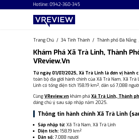
Hotline: 0942-360-345
Trang Chủ
34 Tỉnh Thành
Thành phố Đà Nẵng
Khám Phá Xã Trà Linh, Thành Ph
VReview.vn
Từ ngày 01/07/2025, Xã Trà Linh là đơn vị hành
toàn bộ địa giới hành chính của Xã Trà Nam, Xã Trà L
Linh có tổng diện tích 158.19 km², dân số 7,088 ngư
Cùng
VReview.vn
khám phá
Xã Trà Linh, Thành p
đáng chú ý sau sáp nhập năm 2025.
Thông tin hành chính Xã Trà Linh (s
Sáp nhập từ:
Xã Trà Nam, Xã Trà Linh
Diện tích:
158.19 km²
Dân số:
7,088 người