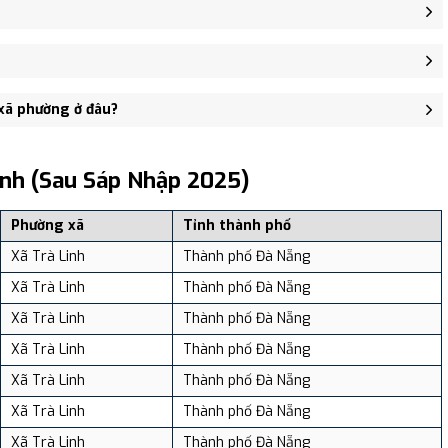
Trà Nam, Xã Trà Linh.
, Xã Trà Linh - trung tâm khu vực thuận tiện giao thông.
 người, Mật độ dân số: Khoảng 44.81 người/km²
 xã phường ở đâu?
, và review địa điểm tại: VReview.vn - Nền tảng review địa điểm,
inh (sau Sáp Nhập 2025)
Phường xã
Tỉnh thành phố
Xã Trà Linh
Thành phố Đà Nẵng
Xã Trà Linh
Thành phố Đà Nẵng
Xã Trà Linh
Thành phố Đà Nẵng
Xã Trà Linh
Thành phố Đà Nẵng
Xã Trà Linh
Thành phố Đà Nẵng
Xã Trà Linh
Thành phố Đà Nẵng
Xã Trà Linh
Thành phố Đà Nẵng