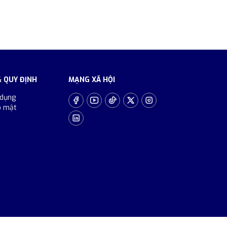
& QUY ĐỊNH
MẠNG XÃ HỘI
 dụng
o mật