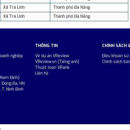
Xã Trà Linh
Thành phố Đà Nẵng
Xã Trà Linh
Thành phố Đà Nẵng
THÔNG TIN
CHÍNH SÁCH 
doanh nghiệp
Về dự án VReview
Điều khoản sử
VReview.vn (Tiếng anh)
Chính sách bả
Thuật toán VRank
Liên hệ
 Nam Định)
. Đống Đa, HN
 T. Ninh Bình
.