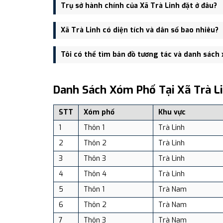
Xã Trà Linh được thành lập trên cơ sở sáp nhập Xã 
Trụ sở hành chính của Xã Trà Linh đặt ở đâu?
Trụ sở hành chính mới của Xã Trà Linh đặt tại Thôn 3
Xã Trà Linh có diện tích và dân số bao nhiêu?
Xã Trà Linh có Diện tích: 158.19 km², Dân số: 7,088
Tôi có thể tìm bản đồ tương tác và danh sách
Bạn có thể xem bản đồ chi tiết, danh sách phường xã
dịch vụ và du lịch uy tín tại Việt Nam.
Danh Sách Xóm Phố Tại Xã Trà L
STT
Xóm phố
Khu vực
1
Thôn 1
Trà Linh
2
Thôn 2
Trà Linh
3
Thôn 3
Trà Linh
4
Thôn 4
Trà Linh
5
Thôn 1
Trà Nam
6
Thôn 2
Trà Nam
7
Thôn 3
Trà Nam