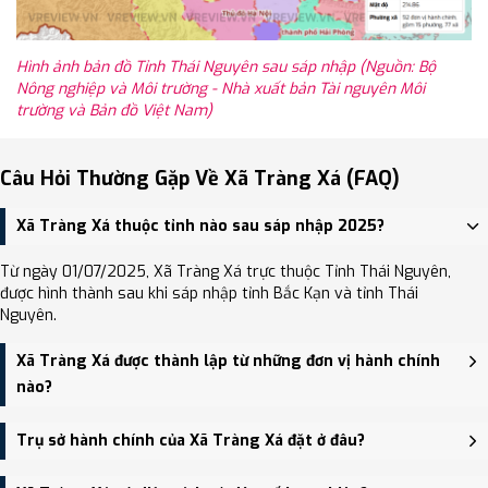
Hình ảnh bản đồ Tỉnh Thái Nguyên sau sáp nhập (Nguồn: Bộ
Nông nghiệp và Môi trường - Nhà xuất bản Tài nguyên Môi
trường và Bản đồ Việt Nam)
Câu Hỏi Thường Gặp Về Xã Tràng Xá (FAQ)
Xã Tràng Xá thuộc tỉnh nào sau sáp nhập 2025?
Từ ngày 01/07/2025, Xã Tràng Xá trực thuộc Tỉnh Thái Nguyên,
được hình thành sau khi sáp nhập tỉnh Bắc Kạn và tỉnh Thái
Nguyên.
Xã Tràng Xá được thành lập từ những đơn vị hành chính
nào?
Xã Tràng Xá được thành lập trên cơ sở sáp nhập Xã Liên Minh, Xã
Trụ sở hành chính của Xã Tràng Xá đặt ở đâu?
Tràng Xá.
Trụ sở hành chính mới của Xã Tràng Xá đặt tại Trụ sở Đảng ủy,