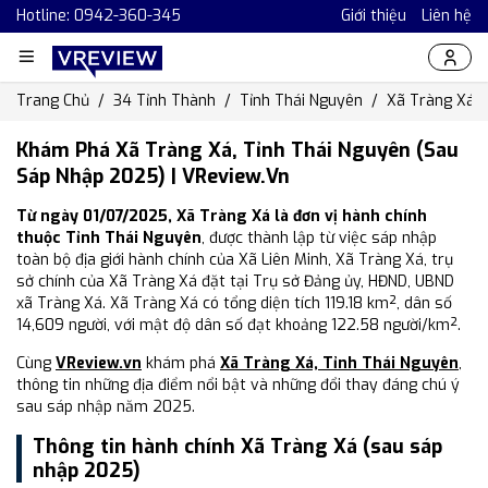
Hotline: 0942-360-345
Giới thiệu
Liên hệ
Trang Chủ
34 Tỉnh Thành
Tỉnh Thái Nguyên
Xã Tràng Xá
Khám Phá Xã Tràng Xá, Tỉnh Thái Nguyên (Sau
Sáp Nhập 2025) | VReview.vn
Từ ngày 01/07/2025, Xã Tràng Xá là đơn vị hành chính
thuộc Tỉnh Thái Nguyên
, được thành lập từ việc sáp nhập
toàn bộ địa giới hành chính của Xã Liên Minh, Xã Tràng Xá, trụ
sở chính của Xã Tràng Xá đặt tại Trụ sở Đảng ủy, HĐND, UBND
xã Tràng Xá. Xã Tràng Xá có tổng diện tích 119.18 km², dân số
14,609 người, với mật độ dân số đạt khoảng 122.58 người/km².
Cùng
VReview.vn
khám phá
Xã Tràng Xá, Tỉnh Thái Nguyên
,
thông tin những địa điểm nổi bật và những đổi thay đáng chú ý
sau sáp nhập năm 2025.
Thông tin hành chính Xã Tràng Xá (sau sáp
nhập 2025)