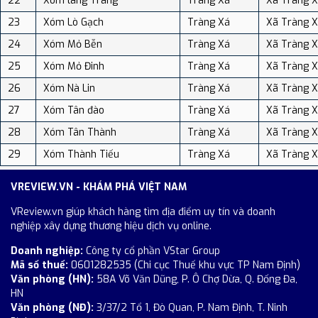
22
Xóm làng Tràng
Tràng Xá
Xã Tràng 
23
Xóm Lò Gạch
Tràng Xá
Xã Tràng 
24
Xóm Mỏ Bễn
Tràng Xá
Xã Tràng 
25
Xóm Mỏ Đinh
Tràng Xá
Xã Tràng 
26
Xóm Nà Lin
Tràng Xá
Xã Tràng 
27
Xóm Tân đào
Tràng Xá
Xã Tràng 
28
Xóm Tân Thành
Tràng Xá
Xã Tràng 
29
Xóm Thành Tiếu
Tràng Xá
Xã Tràng 
VREVIEW.VN - KHÁM PHÁ VIỆT NAM
VReview.vn giúp khách hàng tìm địa điểm uy tín và doanh
nghiệp xây dựng thương hiệu dịch vụ online.
Doanh nghiệp:
Công ty cổ phần VStar Group
Mã số thuế:
0601282535 (Chi cục Thuế khu vực TP Nam Định)
Văn phòng (HN):
58A Võ Văn Dũng, P. Ô Chợ Dừa, Q. Đống Đa,
HN
Văn phòng (NĐ):
3/37/2 Tổ 1, Đò Quan, P. Nam Định, T. Ninh