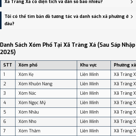
Xã Tràng Xá có diện tích và dân số bao nhiêu?
HĐND, UBND xã Tràng Xá - trung tâm khu vực thuận tiện giao
thông.
Xã Tràng Xá có Diện tích: 119.18 km², Dân số: 14,609 người, Mật độ
Tôi có thể tìm bản đồ tương tác và danh sách xã phường ở
dân số: Khoảng 122.58 người/km²
đâu?
Bạn có thể xem bản đồ chi tiết, danh sách phường xã, và review
địa điểm tại: VReview.vn - Nền tảng review địa điểm, dịch vụ và du
Danh Sách Xóm Phố Tại Xã Tràng Xá (sau Sáp Nhập
lịch uy tín tại Việt Nam.
2025)
STT
Xóm phố
Khu vực
Phường xã
1
Xóm Kẹ
Liên Minh
Xã Tràng 
2
Xóm Khuôn Nang
Liên Minh
Xã Tràng 
3
Xóm Nác
Liên Minh
Xã Tràng 
4
Xóm Ngọc Mỹ
Liên Minh
Xã Tràng 
5
Xóm Nhâu
Liên Minh
Xã Tràng 
6
Xóm Nho
Liên Minh
Xã Tràng 
7
Xóm Thâm
Liên Minh
Xã Tràng 