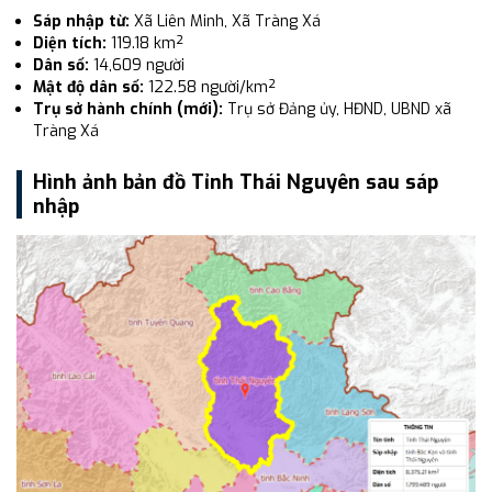
Sáp nhập từ:
Xã Liên Minh, Xã Tràng Xá
Diện tích:
119.18 km²
Dân số:
14,609 người
Mật độ dân số:
122.58 người/km²
Trụ sở hành chính (mới):
Trụ sở Đảng ủy, HĐND, UBND xã
Tràng Xá
Hình ảnh bản đồ Tỉnh Thái Nguyên sau sáp
nhập