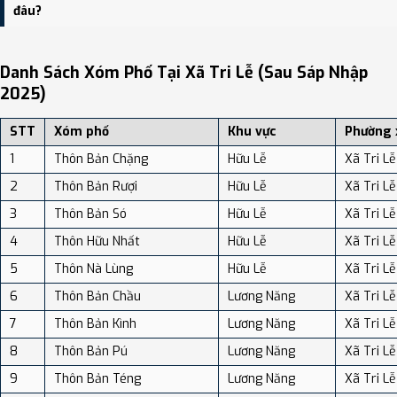
dân số: Khoảng 59.16 người/km²
đâu?
Bạn có thể xem bản đồ chi tiết, danh sách phường xã, và review
địa điểm tại: VReview.vn - Nền tảng review địa điểm, dịch vụ và du
Danh Sách Xóm Phố Tại Xã Tri Lễ (sau Sáp Nhập
lịch uy tín tại Việt Nam.
2025)
STT
Xóm phố
Khu vực
Phường 
1
Thôn Bản Chặng
Hữu Lễ
Xã Tri Lễ
2
Thôn Bản Rượi
Hữu Lễ
Xã Tri Lễ
3
Thôn Bản Só
Hữu Lễ
Xã Tri Lễ
4
Thôn Hữu Nhất
Hữu Lễ
Xã Tri Lễ
5
Thôn Nà Lùng
Hữu Lễ
Xã Tri Lễ
6
Thôn Bản Chầu
Lương Năng
Xã Tri Lễ
7
Thôn Bản Kình
Lương Năng
Xã Tri Lễ
8
Thôn Bản Pú
Lương Năng
Xã Tri Lễ
9
Thôn Bản Téng
Lương Năng
Xã Tri Lễ