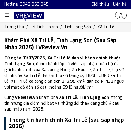
Hotline: 0942-360-345
Giới thiệu
Liên hệ
Trang Chủ
34 Tỉnh Thành
Tỉnh Lạng Sơn
Xã Tri Lễ
Khám Phá Xã Tri Lễ, Tỉnh Lạng Sơn (Sau Sáp
Nhập 2025) | VReview.vn
Từ ngày 01/07/2025, Xã Tri Lễ là đơn vị hành chính thuộc
Tỉnh Lạng Sơn
, được thành lập từ việc sáp nhập toàn bộ địa
giới hành chính của Xã Lương Năng, Xã Hữu Lễ, Xã Tri Lễ, trụ sở
chính của Xã Tri Lễ đặt tại Trụ sở Đảng ủy, HĐND, UBND xã Tri
Lễ. Xã Tri Lễ có tổng diện tích 243.95 km², dân số 14,432 người,
với mật độ dân số đạt khoảng 59.16 người/km².
Cùng
VReview.vn
khám phá
Xã Tri Lễ, Tỉnh Lạng Sơn
, thông
tin những địa điểm nổi bật và những đổi thay đáng chú ý sau
sáp nhập năm 2025.
Thông tin hành chính Xã Tri Lễ (sau sáp nhập
2025)