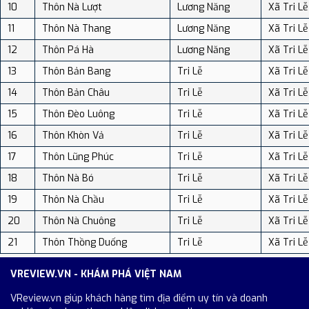
10
Thôn Nà Lượt
Lương Năng
Xã Tri Lễ
11
Thôn Nà Thang
Lương Năng
Xã Tri Lễ
12
Thôn Pá Hà
Lương Năng
Xã Tri Lễ
13
Thôn Bản Bang
Tri Lễ
Xã Tri Lễ
14
Thôn Bản Châu
Tri Lễ
Xã Tri Lễ
15
Thôn Đèo Luông
Tri Lễ
Xã Tri Lễ
16
Thôn Khòn Vả
Tri Lễ
Xã Tri Lễ
17
Thôn Lũng Phúc
Tri Lễ
Xã Tri Lễ
18
Thôn Nà Bó
Tri Lễ
Xã Tri Lễ
19
Thôn Nà Chầu
Tri Lễ
Xã Tri Lễ
20
Thôn Nà Chuông
Tri Lễ
Xã Tri Lễ
21
Thôn Thồng Duống
Tri Lễ
Xã Tri Lễ
VREVIEW.VN - KHÁM PHÁ VIỆT NAM
VReview.vn giúp khách hàng tìm địa điểm uy tín và doanh