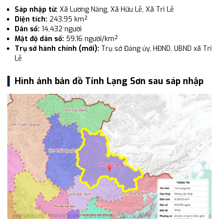
Sáp nhập từ:
Xã Lương Năng, Xã Hữu Lễ, Xã Tri Lễ
Diện tích:
243.95 km²
Dân số:
14,432 người
Mật độ dân số:
59.16 người/km²
Trụ sở hành chính (mới):
Trụ sở Đảng ủy, HĐND, UBND xã Tri
Lễ
Hình ảnh bản đồ Tỉnh Lạng Sơn sau sáp nhập