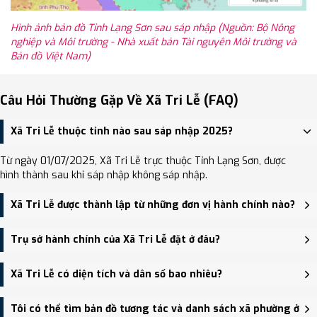
Hình ảnh bản đồ Tỉnh Lạng Sơn sau sáp nhập (Nguồn: Bộ Nông
nghiệp và Môi trường - Nhà xuất bản Tài nguyên Môi trường và
Bản đồ Việt Nam)
Câu Hỏi Thường Gặp Về Xã Tri Lễ (FAQ)
Xã Tri Lễ thuộc tỉnh nào sau sáp nhập 2025?
Từ ngày 01/07/2025, Xã Tri Lễ trực thuộc Tỉnh Lạng Sơn, được
hình thành sau khi sáp nhập không sáp nhập.
Xã Tri Lễ được thành lập từ những đơn vị hành chính nào?
Xã Tri Lễ được thành lập trên cơ sở sáp nhập Xã Lương Năng, Xã
Trụ sở hành chính của Xã Tri Lễ đặt ở đâu?
Hữu Lễ, Xã Tri Lễ.
Trụ sở hành chính mới của Xã Tri Lễ đặt tại Trụ sở Đảng ủy, HĐND,
Xã Tri Lễ có diện tích và dân số bao nhiêu?
UBND xã Tri Lễ - trung tâm khu vực thuận tiện giao thông.
Xã Tri Lễ có Diện tích: 243.95 km², Dân số: 14,432 người, Mật độ
Tôi có thể tìm bản đồ tương tác và danh sách xã phường ở