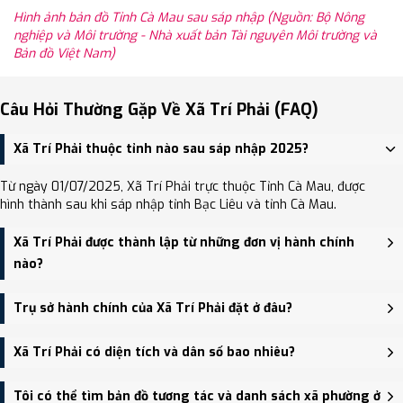
Hình ảnh bản đồ Tỉnh Cà Mau sau sáp nhập (Nguồn: Bộ Nông
nghiệp và Môi trường - Nhà xuất bản Tài nguyên Môi trường và
Bản đồ Việt Nam)
Câu Hỏi Thường Gặp Về Xã Trí Phải (FAQ)
Xã Trí Phải thuộc tỉnh nào sau sáp nhập 2025?
Từ ngày 01/07/2025, Xã Trí Phải trực thuộc Tỉnh Cà Mau, được
hình thành sau khi sáp nhập tỉnh Bạc Liêu và tỉnh Cà Mau.
Xã Trí Phải được thành lập từ những đơn vị hành chính
nào?
Xã Trí Phải được thành lập trên cơ sở sáp nhập Xã Trí Lực, Xã Tân
Trụ sở hành chính của Xã Trí Phải đặt ở đâu?
Phú, Xã Trí Phải.
Trụ sở hành chính mới của Xã Trí Phải đặt tại đang cập nhật -
Xã Trí Phải có diện tích và dân số bao nhiêu?
trung tâm khu vực thuận tiện giao thông.
Xã Trí Phải có Diện tích: 166.60 km², Dân số: 4,977 người, Mật độ
Tôi có thể tìm bản đồ tương tác và danh sách xã phường ở