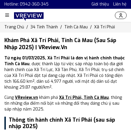
Hotline: 0942-360-345
Giới thiệu
Liên hệ
Trang Chủ
34 Tỉnh Thành
Tỉnh Cà Mau
Xã Trí Phải
Khám Phá Xã Trí Phải, Tỉnh Cà Mau (Sau Sáp
Nhập 2025) | VReview.vn
Từ ngày 01/07/2025, Xã Trí Phải là đơn vị hành chính thuộc
Tỉnh Cà Mau
, được thành lập từ việc sáp nhập toàn bộ địa giới
hành chính của Xã Trí Lực, Xã Tân Phú, Xã Trí Phải, trụ sở chính
của Xã Trí Phải đặt tại đang cập nhật. Xã Trí Phải có tổng diện
tích 166.60 km², dân số 4,977 người, với mật độ dân số đạt
khoảng 29.87 người/km².
Cùng
VReview.vn
khám phá
Xã Trí Phải, Tỉnh Cà Mau
, thông
tin những địa điểm nổi bật và những đổi thay đáng chú ý sau
sáp nhập năm 2025.
Thông tin hành chính Xã Trí Phải (sau sáp
nhập 2025)