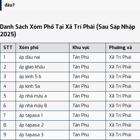
dân số: Khoảng 29.87 người/km²
đâu?
Bạn có thể xem bản đồ chi tiết, danh sách phường xã, và review
địa điểm tại: VReview.vn - Nền tảng review địa điểm, dịch vụ và du
Danh Sách Xóm Phố Tại Xã Trí Phải (sau Sáp Nhập
lịch uy tín tại Việt Nam.
2025)
STT
Xóm phố
Khu vực
Phường xã
1
ấp đầu nai
Tân Phú
Xã Trí Phải
2
ấp giao khẩu
Tân Phú
Xã Trí Phải
3
ấp kinh 5 b
Tân Phú
Xã Trí Phải
4
ấp kinh 5a
Tân Phú
Xã Trí Phải
5
ấp nhà máy a
Tân Phú
Xã Trí Phải
6
ấp nhà máy B
Tân Phú
Xã Trí Phải
7
ấp tapasa 1
Tân Phú
Xã Trí Phải
8
ấp tapasa 2
Tân Phú
Xã Trí Phải
9
ấp tapasa 3
Tân Phú
Xã Trí Phải