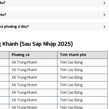
 Thị trấn Trùng Khánh, Xã Đức Hồng, Xã Lăng Hiếu, Xã Khâm
âu?
Trụ sở UBND huyện Trùng Khánh - trung tâm khu vực thuận tiện
iêu?
7,849 người, Mật độ dân số: Khoảng 142.22 người/km²
 xã phường ở đâu?
, và review địa điểm tại: VReview.vn - Nền tảng review địa điểm,
g Khánh (sau Sáp Nhập 2025)
Phường xã
Tỉnh thành phố
Xã Trùng Khánh
Tỉnh Cao Bằng
Xã Trùng Khánh
Tỉnh Cao Bằng
Xã Trùng Khánh
Tỉnh Cao Bằng
Xã Trùng Khánh
Tỉnh Cao Bằng
Xã Trùng Khánh
Tỉnh Cao Bằng
Xã Trùng Khánh
Tỉnh Cao Bằng
Xã Trùng Khánh
Tỉnh Cao Bằng