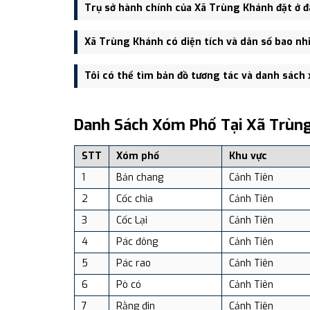
Xã Trùng Khánh được thành lập trên cơ sở sáp nhập
Trụ sở hành chính của Xã Trùng Khánh đặt ở đ
Thành.
Trụ sở hành chính mới của Xã Trùng Khánh đặt tại 
Xã Trùng Khánh có diện tích và dân số bao nh
giao thông.
Xã Trùng Khánh có Diện tích: 125.50 km², Dân số: 1
Tôi có thể tìm bản đồ tương tác và danh sách
Bạn có thể xem bản đồ chi tiết, danh sách phường xã
dịch vụ và du lịch uy tín tại Việt Nam.
Danh Sách Xóm Phố Tại Xã Trùn
STT
Xóm phố
Khu vực
1
Bản chang
Cảnh Tiên
2
Cốc chia
Cảnh Tiên
3
Cốc Lại
Cảnh Tiên
4
Pác đông
Cảnh Tiên
5
Pác rao
Cảnh Tiên
6
Pò có
Cảnh Tiên
7
Rằng đin
Cảnh Tiên