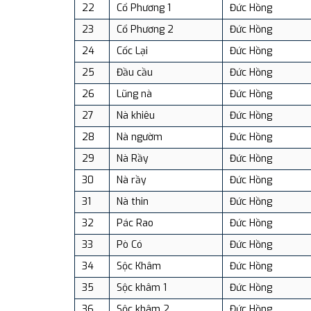
22
Cổ Phương 1
Đức Hồng
23
Cổ Phương 2
Đức Hồng
24
Cốc Lại
Đức Hồng
25
Đầu cầu
Đức Hồng
26
Lũng nà
Đức Hồng
27
Nà khiêu
Đức Hồng
28
Nà ngườm
Đức Hồng
29
Nà Rầy
Đức Hồng
30
Nà rầy
Đức Hồng
31
Nà thin
Đức Hồng
32
Pác Rao
Đức Hồng
33
Pò Có
Đức Hồng
34
Sộc Khâm
Đức Hồng
35
Sộc khâm 1
Đức Hồng
36
Sộc khâm 2
Đức Hồng