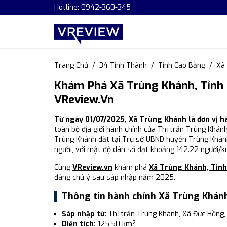
Hotline: 0942-360-345
Trang Chủ
34 Tỉnh Thành
Tỉnh Cao Bằng
Xã
Khám Phá Xã Trùng Khánh, Tỉnh 
VReview.vn
Từ ngày 01/07/2025, Xã Trùng Khánh là đơn vị 
toàn bộ địa giới hành chính của Thị trấn Trùng Khán
Trùng Khánh đặt tại Trụ sở UBND huyện Trùng Khánh
người, với mật độ dân số đạt khoảng 142.22 người/k
Cùng
VReview.vn
khám phá
Xã Trùng Khánh, Tỉn
đáng chú ý sau sáp nhập năm 2025.
Thông tin hành chính Xã Trùng Khán
Sáp nhập từ:
Thị trấn Trùng Khánh, Xã Đức Hồng,
Diện tích:
125.50 km²