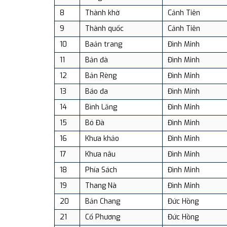
8
Thành khờ
Cảnh Tiên
9
Thành quốc
Cảnh Tiên
10
Baản trang
Đình Minh
11
Bản đà
Đình Minh
12
Bản Rèng
Đình Minh
13
Báo đa
Đình Minh
14
Bình Lăng
Đình Minh
15
Bó Đà
Đình Minh
16
Khưa khảo
Đình Minh
17
Khưa nâu
Đình Minh
18
Phía Sách
Đình Minh
19
Thang Nà
Đình Minh
20
Bản Chang
Đức Hồng
21
Cổ Phương
Đức Hồng