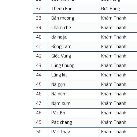
37
Thềnh Khê
Đức Hồng
38
Bản moong
Khâm Thành
39
Chăm che
Khâm Thành
40
đà hoặc
Khâm Thành
41
Đồng Tâm
Khâm Thành
42
Giộc Vung
Khâm Thành
43
Lũng Chung
Khâm Thành
44
Lũng kít
Khâm Thành
45
Nà gọn
Khâm Thành
46
Nà nôm
Khâm Thành
47
Nặm sum
Khâm Thành
48
Pác Bó
Khâm Thành
49
Pác chang
Khâm Thành
50
Pác Thay
Khâm Thành