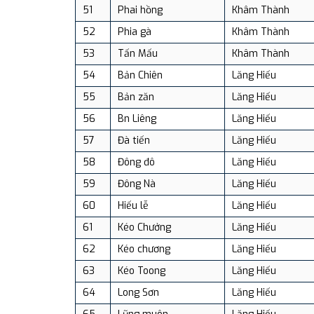
51
Phai hồng
Khâm Thành
52
Phia gà
Khâm Thành
53
Tấn Mấu
Khâm Thành
54
Bản Chiên
Lăng Hiếu
55
Bản zăn
Lăng Hiếu
56
Bn Liêng
Lăng Hiếu
57
Đà tiến
Lăng Hiếu
58
Đông đô
Lăng Hiếu
59
Đông Nà
Lăng Hiếu
60
Hiếu lễ
Lăng Hiếu
61
Kéo Chưởng
Lăng Hiếu
62
Kéo chương
Lăng Hiếu
63
Kéo Toong
Lăng Hiếu
64
Long Sơn
Lăng Hiếu