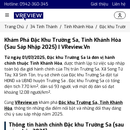
Hotline: 0942-360-345
Giới thiệu
Liên hệ
Trang Chủ
34 Tỉnh Thành
Tỉnh Khánh Hòa
Đặc khu Trường
Khám Phá Đặc Khu Trường Sa, Tỉnh Khánh Hòa
(Sau Sáp Nhập 2025) | VReview.vn
Từ ngày 01/07/2025, Đặc khu Trường Sa là đơn vị hành
chính thuộc Tỉnh Khánh Hòa
, được thành lập từ việc sáp nhập
toàn bộ địa giới hành chính của Thị trấn Trường Sa, Xã Song Tử
Tây, Xã Sinh Tồn, trụ sở chính của Đặc khu Trường Sa đặt tại
HĐND và UBND huyện Trường Sa . Đặc khu Trường Sa có tổng
diện tích 7.70 km², dân số 93 người, với mật độ dân số đạt
khoảng 12.08 người/km².
Cùng
VReview.vn
khám phá
Đặc khu Trường Sa, Tỉnh Khánh
Hòa
, thông tin những địa điểm nổi bật và những đổi thay đáng
chú ý sau sáp nhập năm 2025.
Thông tin hành chính Đặc khu Trường Sa (sau