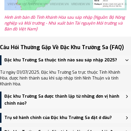
Hình ảnh bản đồ Tỉnh Khánh Hòa sau sáp nhập (Nguồn: Bộ Nông
nghiệp và Môi trường - Nhà xuất bản Tài nguyên Môi trường và
Bản đồ Việt Nam)
Câu Hỏi Thường Gặp Về Đặc Khu Trường Sa (FAQ)
Đặc khu Trường Sa thuộc tỉnh nào sau sáp nhập 2025?
Từ ngày 01/07/2025, Đặc khu Trường Sa trực thuộc Tỉnh Khánh
Hòa, được hình thành sau khi sáp nhập tỉnh Ninh Thuận và tỉnh
Khánh Hòa.
Đặc khu Trường Sa được thành lập từ những đơn vị hành
chính nào?
Đặc khu Trường Sa được thành lập trên cơ sở sáp nhập Thị trấn
Trụ sở hành chính của Đặc khu Trường Sa đặt ở đâu?
Trường Sa, Xã Song Tử Tây, Xã Sinh Tồn.
Trụ sở hành chính mới của Đặc khu Trường Sa đặt tại HĐND và