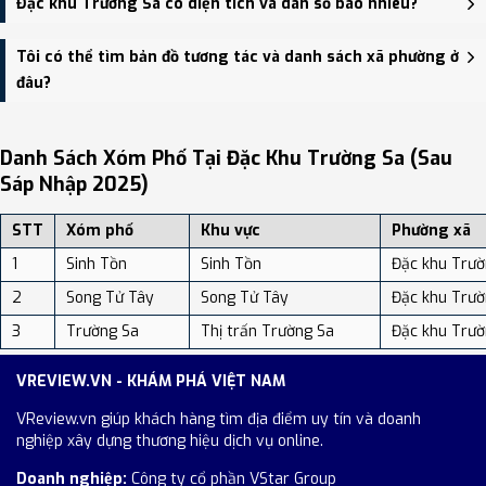
Đặc khu Trường Sa có diện tích và dân số bao nhiêu?
UBND huyện Trường Sa - trung tâm khu vực thuận tiện giao
thông.
Đặc khu Trường Sa có Diện tích: 7.70 km², Dân số: 93 người, Mật
Tôi có thể tìm bản đồ tương tác và danh sách xã phường ở
độ dân số: Khoảng 12.08 người/km²
đâu?
Bạn có thể xem bản đồ chi tiết, danh sách phường xã, và review
địa điểm tại: VReview.vn - Nền tảng review địa điểm, dịch vụ và du
Danh Sách Xóm Phố Tại Đặc Khu Trường Sa (sau
lịch uy tín tại Việt Nam.
Sáp Nhập 2025)
STT
Xóm phố
Khu vực
Phường xã
1
Sinh Tồn
Sinh Tồn
Đặc khu Trườ
2
Song Tử Tây
Song Tử Tây
Đặc khu Trườ
3
Trường Sa
Thị trấn Trường Sa
Đặc khu Trườ
VREVIEW.VN - KHÁM PHÁ VIỆT NAM
VReview.vn giúp khách hàng tìm địa điểm uy tín và doanh
nghiệp xây dựng thương hiệu dịch vụ online.
Doanh nghiệp:
Công ty cổ phần VStar Group