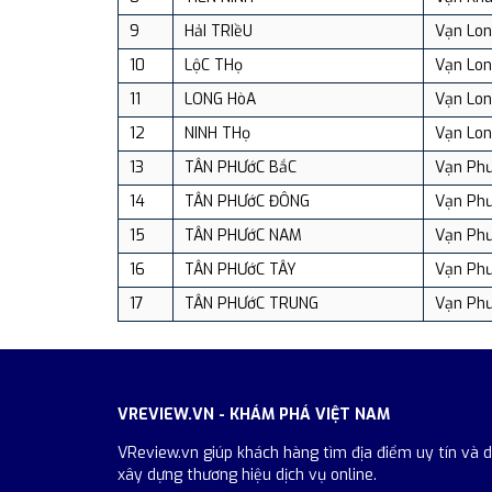
9
HảI TRIềU
Vạn Lo
10
LộC THọ
Vạn Lo
11
LONG HòA
Vạn Lo
12
NINH THọ
Vạn Lo
13
TÂN PHƯớC BắC
Vạn Ph
14
TÂN PHƯớC ĐÔNG
Vạn Ph
15
TÂN PHƯớC NAM
Vạn Ph
16
TÂN PHƯớC TÂY
Vạn Ph
17
TÂN PHƯớC TRUNG
Vạn Ph
VREVIEW.VN - KHÁM PHÁ VIỆT NAM
VReview.vn giúp khách hàng tìm địa điểm uy tín và 
xây dựng thương hiệu dịch vụ online.