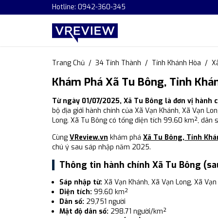
Hotline: 0942-360-345
Trang Chủ
34 Tỉnh Thành
Tỉnh Khánh Hòa
X
Khám Phá Xã Tu Bông, Tỉnh Khán
Từ ngày 01/07/2025, Xã Tu Bông là đơn vị hành 
bộ địa giới hành chính của Xã Vạn Khánh, Xã Vạn Lo
Long. Xã Tu Bông có tổng diện tích 99.60 km², dân 
Cùng
VReview.vn
khám phá
Xã Tu Bông, Tỉnh Khá
chú ý sau sáp nhập năm 2025.
Thông tin hành chính Xã Tu Bông (sa
Sáp nhập từ:
Xã Vạn Khánh, Xã Vạn Long, Xã Vạn
Diện tích:
99.60 km²
Dân số:
29,751 người
Mật độ dân số:
298.71 người/km²