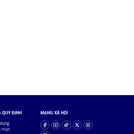
& QUY ĐỊNH
MẠNG XÃ HỘI
 dụng
o mật