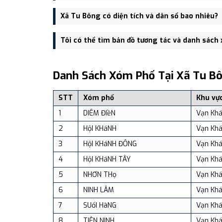
Trụ sở hành chính mới của Xã Tu Bông đặt tại UBND 
Xã Tu Bông có diện tích và dân số bao nhiêu?
Xã Tu Bông có Diện tích: 99.60 km², Dân số: 29,751
Tôi có thể tìm bản đồ tương tác và danh sách
Bạn có thể xem bản đồ chi tiết, danh sách phường xã
dịch vụ và du lịch uy tín tại Việt Nam.
Danh Sách Xóm Phố Tại Xã Tu B
STT
Xóm phố
Khu vự
1
DIÊM ĐIềN
Vạn Kh
2
HộI KHáNH
Vạn Kh
3
HộI KHáNH ĐÔNG
Vạn Kh
4
HộI KHáNH TÂY
Vạn Kh
5
NHƠN THọ
Vạn Kh
6
NINH LÂM
Vạn Kh
7
SUốI HàNG
Vạn Kh
8
TIÊN NINH
Vạn Kh