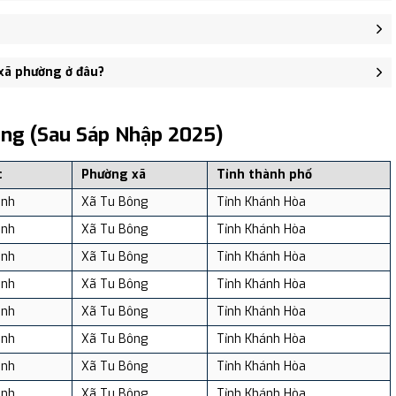
xã Vạn Long - trung tâm khu vực thuận tiện giao thông.
 người, Mật độ dân số: Khoảng 298.71 người/km²
 xã phường ở đâu?
, và review địa điểm tại: VReview.vn - Nền tảng review địa điểm,
ông (sau Sáp Nhập 2025)
c
Phường xã
Tỉnh thành phố
ánh
Xã Tu Bông
Tỉnh Khánh Hòa
ánh
Xã Tu Bông
Tỉnh Khánh Hòa
ánh
Xã Tu Bông
Tỉnh Khánh Hòa
ánh
Xã Tu Bông
Tỉnh Khánh Hòa
ánh
Xã Tu Bông
Tỉnh Khánh Hòa
ánh
Xã Tu Bông
Tỉnh Khánh Hòa
ánh
Xã Tu Bông
Tỉnh Khánh Hòa
ánh
Xã Tu Bông
Tỉnh Khánh Hòa