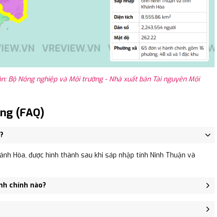
n: Bộ Nông nghiệp và Môi trường - Nhà xuất bản Tài nguyên Môi
ông (FAQ)
?
ánh Hòa, được hình thành sau khi sáp nhập tỉnh Ninh Thuận và
nh chính nào?
Vạn Khánh, Xã Vạn Long, Xã Vạn Phước.