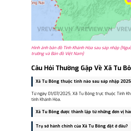
Hình ảnh bản đồ Tỉnh Khánh Hòa sau sáp nhập (Nguồ
trường và Bản đồ Việt Nam)
Câu Hỏi Thường Gặp Về Xã Tu B
Xã Tu Bông thuộc tỉnh nào sau sáp nhập 2025
Từ ngày 01/07/2025, Xã Tu Bông trực thuộc Tỉnh Kh
tỉnh Khánh Hòa.
Xã Tu Bông được thành lập từ những đơn vị hà
Xã Tu Bông được thành lập trên cơ sở sáp nhập Xã 
Trụ sở hành chính của Xã Tu Bông đặt ở đâu?