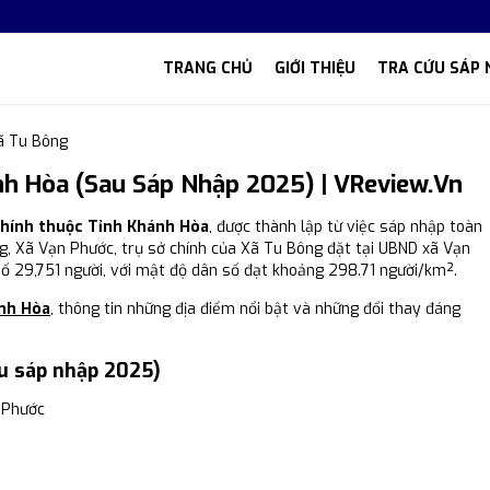
TRANG CHỦ
GIỚI THIỆU
TRA CỨU SÁP 
ã Tu Bông
h Hòa (Sau Sáp Nhập 2025) | VReview.vn
chính thuộc Tỉnh Khánh Hòa
, được thành lập từ việc sáp nhập toàn
ng, Xã Vạn Phước, trụ sở chính của Xã Tu Bông đặt tại UBND xã Vạn
số 29,751 người, với mật độ dân số đạt khoảng 298.71 người/km².
nh Hòa
, thông tin những địa điểm nổi bật và những đổi thay đáng
u sáp nhập 2025)
 Phước